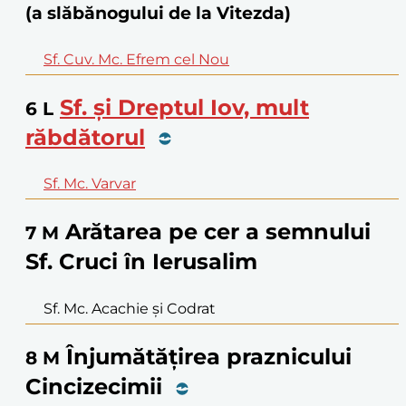
(a slăbănogului de la Vitezda)
Sf. Cuv. Mc. Efrem cel Nou
Sf. și Dreptul Iov, mult
6
L
răbdătorul
Sf. Mc. Varvar
Arătarea pe cer a semnului
7
M
Sf. Cruci în Ierusalim
Sf. Mc. Acachie și Codrat
Înjumătățirea praznicului
8
M
Cincizecimii