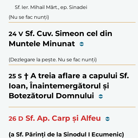
Sf. Ier. Mihail Mărt., ep. Sinadei
(Nu se fac nunți)
Sf. Cuv. Simeon cel din
24
V
Muntele Minunat
(Dezlegare la pește. Nu se fac nunți)
† A treia aflare a capului Sf.
25
S
Ioan, Înaintemergătorul și
Botezătorul Domnului
Sf. Ap. Carp și Alfeu
26
D
(a Sf. Părinți de la Sinodul I Ecumenic)