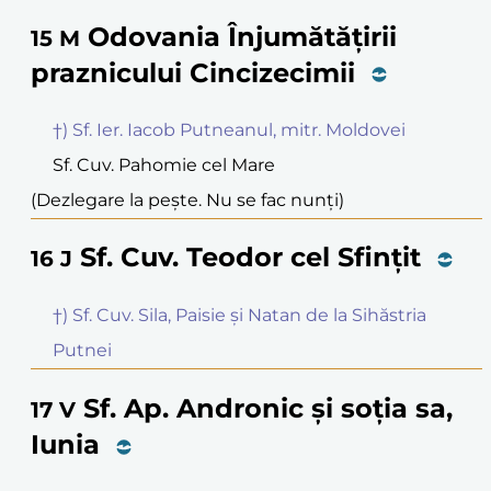
Odovania Înjumătățirii
15
M
praznicului Cincizecimii
†) Sf. Ier. Iacob Putneanul, mitr. Moldovei
Sf. Cuv. Pahomie cel Mare
(Dezlegare la pește. Nu se fac nunți)
Sf. Cuv. Teodor cel Sfințit
16
J
†) Sf. Cuv. Sila, Paisie și Natan de la Sihăstria
Putnei
Sf. Ap. Andronic și soția sa,
17
V
Iunia