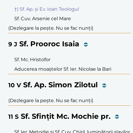
†) Sf. Ap. și Ev. Ioan Teologul
Sf. Cuv. Arsenie cel Mare
(Dezlegare la pește. Nu se fac nunți)
Sf. Prooroc Isaia
9
J
Sf. Mc. Hristofor
Aducerea moaștelor Sf. Ier. Nicolae la Bari
Sf. Ap. Simon Zilotul
10
V
(Dezlegare la pește. Nu se fac nunți)
Sf. Sfințit Mc. Mochie pr.
11
S
Sf. Ier. Metodie și Sf. Cuv. Chiril, luminătorii slavilor