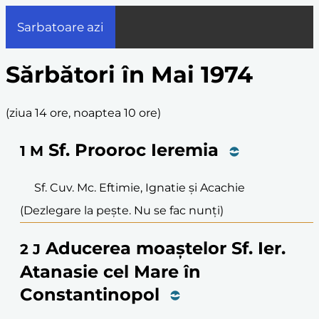
Sarbatoare azi
Sărbători în Mai 1974
(
ziua 14 ore, noaptea 10 ore
)
Sf. Prooroc Ieremia
1
M
Sf. Cuv. Mc. Eftimie, Ignatie și Acachie
(Dezlegare la pește. Nu se fac nunți)
Aducerea moaștelor Sf. Ier.
2
J
Atanasie cel Mare în
Constantinopol