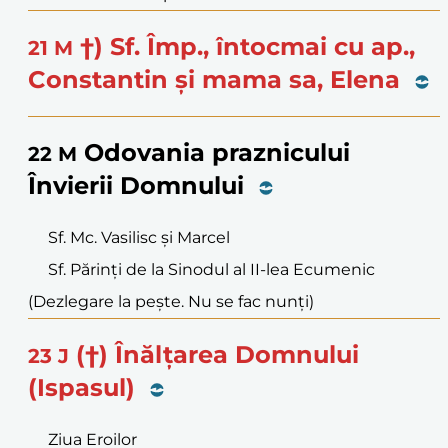
†) Sf. Împ., întocmai cu ap.,
21
M
Constantin și mama sa, Elena
Odovania praznicului
22
M
Învierii Domnului
Sf. Mc. Vasilisc și Marcel
Sf. Părinți de la Sinodul al II-lea Ecumenic
(Dezlegare la pește. Nu se fac nunți)
(†) Înălțarea Domnului
23
J
(Ispasul)
Ziua Eroilor