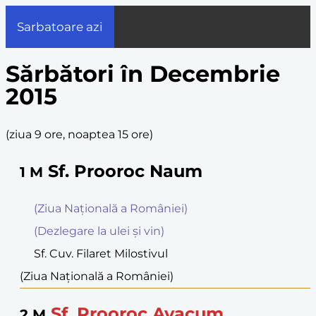
Sarbatoare azi
Sărbători în Decembrie
2015
(
ziua 9 ore, noaptea 15 ore
)
Sf. Prooroc Naum
1
M
(Ziua Naţională a României)
(Dezlegare la ulei şi vin)
Sf. Cuv. Filaret Milostivul
(Ziua Naţională a României)
Sf. Prooroc Avacum
2
M