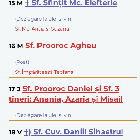
† Sf. Sfinţit Mc. Elefterie
15
M
(Dezlegare la ulei şi vin)
Sf. Mc. Antia şi Suzana
Sf. Prooroc Agheu
16
M
(Post)
Sf. Împărăteasă Teofana
Sf. Prooroc Daniel şi Sf. 3
17
J
tineri: Anania, Azaria şi Misail
(Dezlegare la ulei şi vin)
†) Sf. Cuv. Daniil Sihastrul
18
V