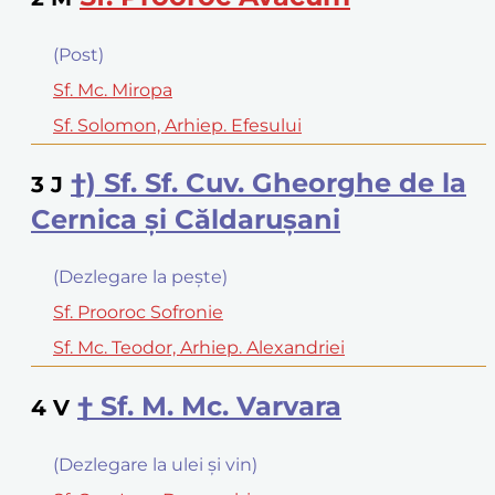
(Post)
Sf. Mc. Miropa
Sf. Solomon, Arhiep. Efesului
†) Sf. Sf. Cuv. Gheorghe de la
3
J
Cernica şi Căldaruşani
(Dezlegare la peşte)
Sf. Prooroc Sofronie
Sf. Mc. Teodor, Arhiep. Alexandriei
† Sf. M. Mc. Varvara
4
V
(Dezlegare la ulei şi vin)