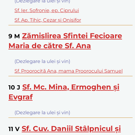
(Dezlegare la ulei şi vin)
Sf. Ier. Sofronie, ep. Ciprului
Sf. Ap. Tihic, Cezar şi Onisifor
Zămislirea Sfintei Fecioare
9
M
Maria de către Sf. Ana
(Dezlegare la ulei şi vin)
Sf. Proorociţă Ana, mama Proorocului Samuel
Sf. Mc. Mina, Ermoghen şi
10
J
Evgraf
(Dezlegare la ulei şi vin)
Sf. Cuv. Daniil Stâlpnicul şi
11
V