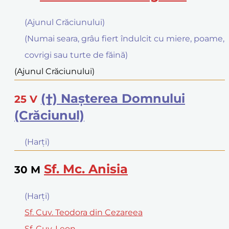
(Ajunul Crăciunului)
(Numai seara, grâu fiert îndulcit cu miere, poame,
covrigi sau turte de făină)
(Ajunul Crăciunului)
(†) Naşterea Domnului
25
V
(Crăciunul)
(Harţi)
Sf. Mc. Anisia
30
M
(Harţi)
Sf. Cuv. Teodora din Cezareea
Sf. Cuv. Leon