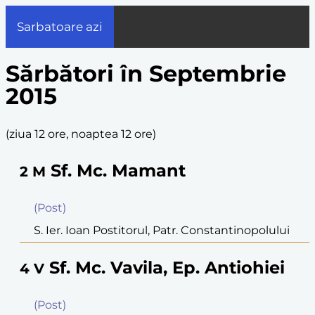
Sarbatoare azi
Sărbători în Septembrie
2015
(
ziua 12 ore, noaptea 12 ore
)
Sf. Mc. Mamant
2
M
(Post)
S. Ier. Ioan Postitorul, Patr. Constantinopolului
Sf. Mc. Vavila, Ep. Antiohiei
4
V
(Post)