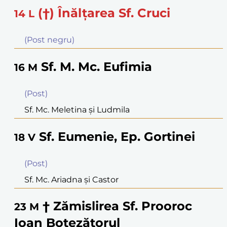
(†) Înălţarea Sf. Cruci
14
L
(Post negru)
Sf. M. Mc. Eufimia
16
M
(Post)
Sf. Mc. Meletina şi Ludmila
Sf. Eumenie, Ep. Gortinei
18
V
(Post)
Sf. Mc. Ariadna şi Castor
† Zămislirea Sf. Prooroc
23
M
Ioan Botezătorul