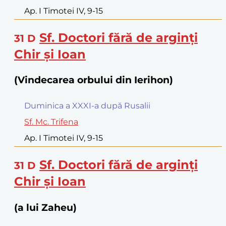
Ap. I Timotei IV, 9-15
Sf. Doctori fără de arginţi
31
D
Chir şi Ioan
(Vindecarea orbului din Ierihon)
Duminica a XXXI-a după Rusalii
Sf. Mc. Trifena
Ap. I Timotei IV, 9-15
Sf. Doctori fără de arginţi
31
D
Chir şi Ioan
(a lui Zaheu)