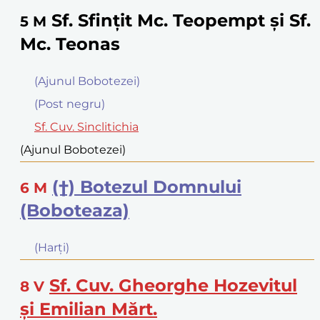
Sf. Sfinţit Mc. Teopempt şi Sf.
5
M
Mc. Teonas
(Ajunul Bobotezei)
(Post negru)
Sf. Cuv. Sinclitichia
(Ajunul Bobotezei)
(†) Botezul Domnului
6
M
(Boboteaza)
(Harţi)
Sf. Cuv. Gheorghe Hozevitul
8
V
şi Emilian Mărt.