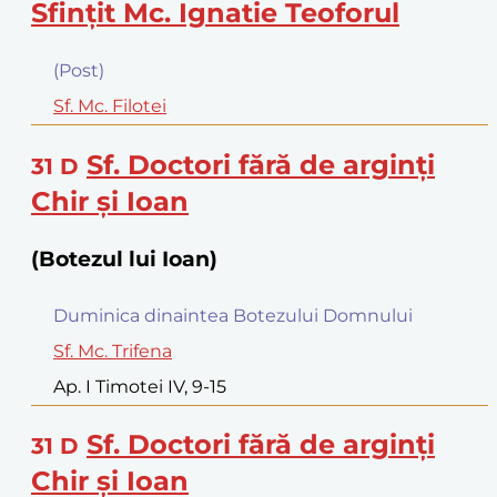
Sfinţit Mc. Ignatie Teoforul
(Post)
Sf. Mc. Filotei
Sf. Doctori fără de arginţi
31
D
Chir şi Ioan
(Botezul lui Ioan)
Duminica dinaintea Botezului Domnului
Sf. Mc. Trifena
Ap. I Timotei IV, 9-15
Sf. Doctori fără de arginţi
31
D
Chir şi Ioan