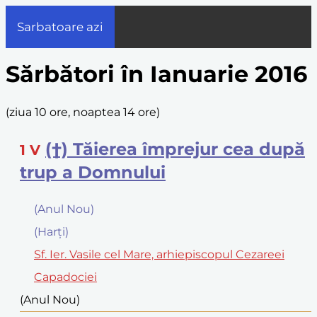
Sarbatoare azi
Sărbători în Ianuarie 2016
(
ziua 10 ore, noaptea 14 ore
)
(†) Tăierea împrejur cea după
1
V
trup a Domnului
(Anul Nou)
(Harţi)
Sf. Ier. Vasile cel Mare, arhiepiscopul Cezareei
Capadociei
(Anul Nou)