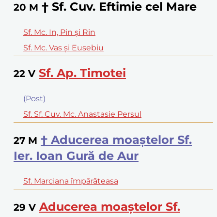
† Sf. Cuv. Eftimie cel Mare
20
M
Sf. Mc. In, Pin şi Rin
Sf. Mc. Vas şi Eusebiu
Sf. Ap. Timotei
22
V
(Post)
Sf. Sf. Cuv. Mc. Anastasie Persul
† Aducerea moaştelor Sf.
27
M
Ier. Ioan Gură de Aur
Sf. Marciana împărăteasa
Aducerea moaştelor Sf.
29
V