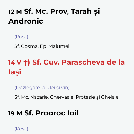
Sf. Mc. Prov, Tarah şi
12
M
Andronic
(Post)
Sf. Cosma, Ep. Maiumei
†) Sf. Cuv. Parascheva de la
14
V
Iaşi
(Dezlegare la ulei şi vin)
Sf. Mc. Nazarie, Ghervasie, Protasie şi Chelsie
Sf. Prooroc Ioil
19
M
(Post)