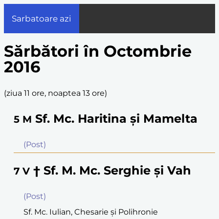
Sarbatoare azi
Sărbători în Octombrie
2016
(
ziua 11 ore, noaptea 13 ore
)
Sf. Mc. Haritina şi Mamelta
5
M
(Post)
† Sf. M. Mc. Serghie şi Vah
7
V
(Post)
Sf. Mc. Iulian, Chesarie şi Polihronie