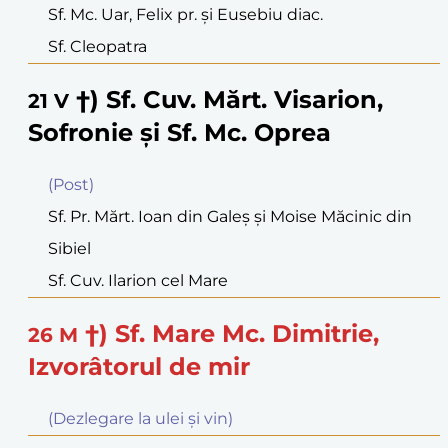
Sf. Mc. Uar, Felix pr. şi Eusebiu diac.
Sf. Cleopatra
†) Sf. Cuv. Mărt. Visarion,
21
V
Sofronie şi Sf. Mc. Oprea
(Post)
Sf. Pr. Mărt. Ioan din Galeş şi Moise Măcinic din
Sibiel
Sf. Cuv. Ilarion cel Mare
†) Sf. Mare Mc. Dimitrie,
26
M
Izvorâtorul de mir
(Dezlegare la ulei şi vin)