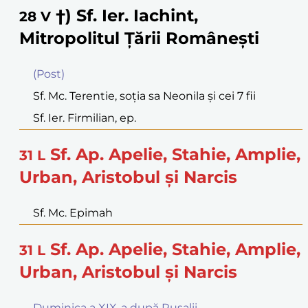
†) Sf. Ier. Iachint,
28
V
Mitropolitul Ţării Româneşti
(Post)
Sf. Mc. Terentie, soţia sa Neonila şi cei 7 fii
Sf. Ier. Firmilian, ep.
Sf. Ap. Apelie, Stahie, Amplie,
31
L
Urban, Aristobul şi Narcis
Sf. Mc. Epimah
Sf. Ap. Apelie, Stahie, Amplie,
31
L
Urban, Aristobul şi Narcis
Duminica a XIX-a după Rusalii