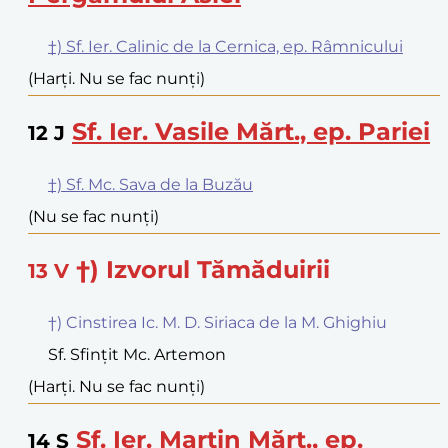
†) Sf. Ier. Calinic de la Cernica, ep. Râmnicului
(Harți. Nu se fac nunți)
Sf. Ier. Vasile Mărt., ep. Pariei
12
J
†) Sf. Mc. Sava de la Buzău
(Nu se fac nunți)
†) Izvorul Tămăduirii
13
V
†) Cinstirea Ic. M. D. Siriaca de la M. Ghighiu
Sf. Sfințit Mc. Artemon
(Harți. Nu se fac nunți)
Sf. Ier. Martin Mărt., ep.
14
S