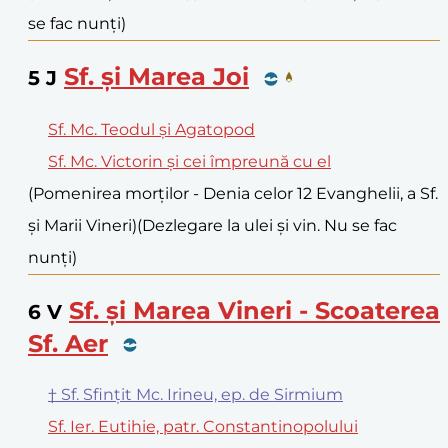
se fac nunți)
Sf. și Marea Joi
5
J
Sf. Mc. Teodul și Agatopod
Sf. Mc. Victorin și cei împreună cu el
(Pomenirea morților - Denia celor 12 Evanghelii, a Sf.
și Marii Vineri)
(Dezlegare la ulei și vin. Nu se fac
nunți)
Sf. și Marea Vineri - Scoaterea
6
V
Sf. Aer
† Sf. Sfințit Mc. Irineu, ep. de Sirmium
Sf. Ier. Eutihie, patr. Constantinopolului