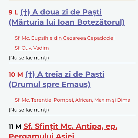
(†) A doua zi de Paști
9
L
(Mărturia lui Ioan Botezătorul)
Sf. Mc. Eupsihie din Cezareea Capadociei
Sf. Cuv. Vadim
(Nu se fac nunți)
(†) A treia zi de Paști
10
M
(Drumul spre Emaus)
Sf. Mc. Terentie, Pompei, African, Maxim și Dima
(Nu se fac nunți)
Sf. Sfințit Mc. Antipa, ep.
11
M
Pergamului Asiei