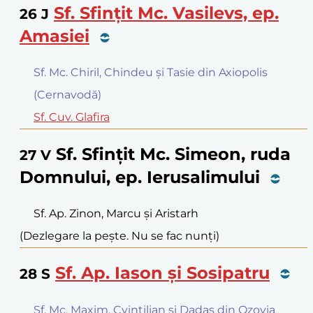
Sf. Sfințit Mc. Vasilevs, ep.
26
J
Amasiei
Sf. Mc. Chiril, Chindeu și Tasie din Axiopolis
(Cernavodă)
Sf. Cuv. Glafira
Sf. Sfințit Mc. Simeon, ruda
27
V
Domnului, ep. Ierusalimului
Sf. Ap. Zinon, Marcu și Aristarh
(Dezlegare la pește. Nu se fac nunți)
Sf. Ap. Iason și Sosipatru
28
S
Sf. Mc. Maxim, Cvintilian și Dadas din Ozovia