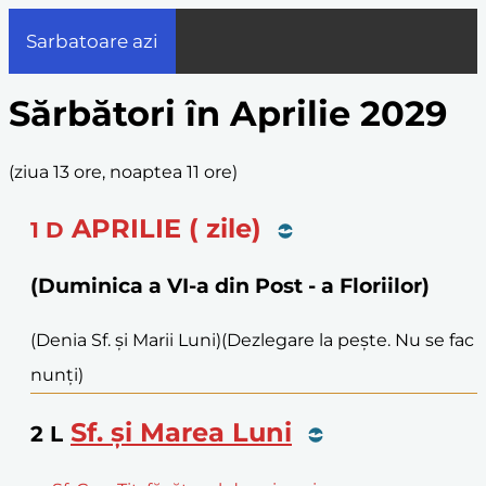
Sarbatoare azi
Sărbători în Aprilie 2029
(
ziua 13 ore, noaptea 11 ore
)
APRILIE ( zile)
1
D
(Duminica a VI-a din Post - a Floriilor)
(Denia Sf. și Marii Luni)
(Dezlegare la pește. Nu se fac
nunți)
Sf. și Marea Luni
2
L