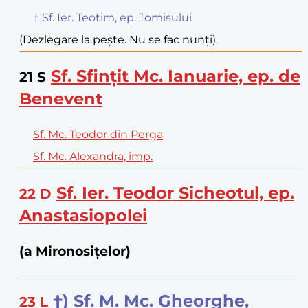
† Sf. Ier. Teotim, ep. Tomisului
(Dezlegare la pește. Nu se fac nunți)
Sf. Sfințit Mc. Ianuarie, ep. de
21
S
Benevent
Sf. Mc. Teodor din Perga
Sf. Mc. Alexandra, împ.
Sf. Ier. Teodor Sicheotul, ep.
22
D
Anastasiopolei
(a Mironosițelor)
†) Sf. M. Mc. Gheorghe,
23
L