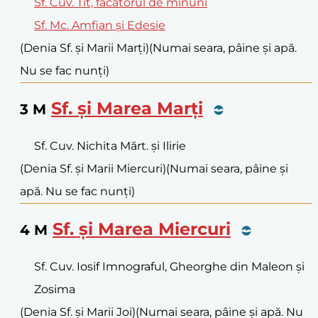
Sf. Cuv. Tit, făcătorul de minuni
Sf. Mc. Amfian și Edesie
(Denia Sf. și Marii Marți)
(Numai seara, pâine și apă.
Nu se fac nunți)
Sf. și Marea Marți
3
M
Sf. Cuv. Nichita Mărt. și Ilirie
(Denia Sf. și Marii Miercuri)
(Numai seara, pâine și
apă. Nu se fac nunți)
Sf. și Marea Miercuri
4
M
Sf. Cuv. Iosif Imnograful, Gheorghe din Maleon și
Zosima
(Denia Sf. și Marii Joi)
(Numai seara, pâine și apă. Nu