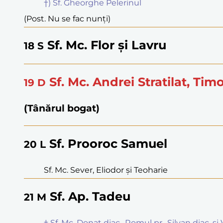
†) Sf. Gheorghe Pelerinul
(Post. Nu se fac nunți)
Sf. Mc. Flor și Lavru
18
S
Sf. Mc. Andrei Stratilat, Tim
19
D
(Tânărul bogat)
Sf. Prooroc Samuel
20
L
Sf. Mc. Sever, Eliodor și Teoharie
Sf. Ap. Tadeu
21
M
† Sf. Mc. Donat diac., Romul pr., Silvan diac. ș