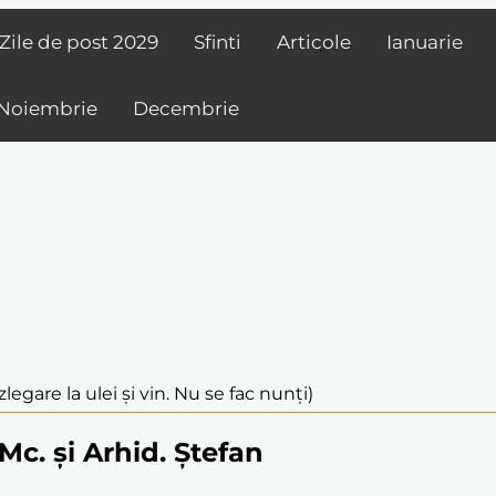
Zile de post
2029
Sfinti
Articole
Ianuarie
Noiembrie
Decembrie
legare la ulei și vin. Nu se fac nunți)
Mc. și Arhid. Ștefan