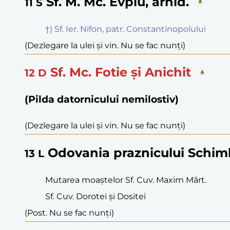
Sf. M. Mc. Evplu, arhid.
11
S
†) Sf. Ier. Nifon, patr. Constantinopolului
(Dezlegare la ulei și vin. Nu se fac nunți)
Sf. Mc. Fotie și Anichit
12
D
(Pilda datornicului nemilostiv)
(Dezlegare la ulei și vin. Nu se fac nunți)
Odovania praznicului Schimb
13
L
Mutarea moaștelor Sf. Cuv. Maxim Mărt.
Sf. Cuv. Dorotei și Dositei
(Post. Nu se fac nunți)