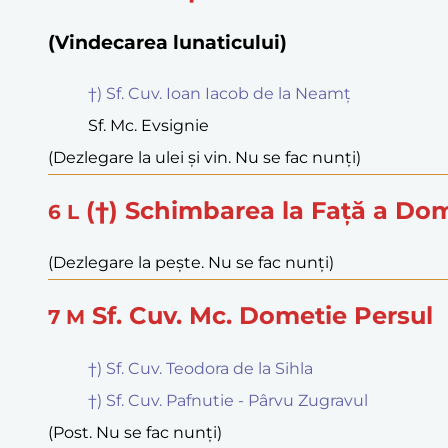
(Vindecarea lunaticului)
†) Sf. Cuv. Ioan Iacob de la Neamț
Sf. Mc. Evsignie
(Dezlegare la ulei și vin. Nu se fac nunți)
(†) Schimbarea la Față a Do
6
L
(Dezlegare la pește. Nu se fac nunți)
Sf. Cuv. Mc. Dometie Persul
7
M
†) Sf. Cuv. Teodora de la Sihla
†) Sf. Cuv. Pafnutie - Pârvu Zugravul
(Post. Nu se fac nunți)