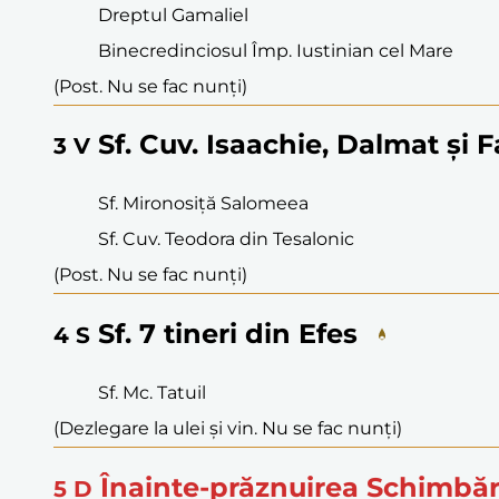
Dreptul Gamaliel
Binecredinciosul Împ. Iustinian cel Mare
(Post. Nu se fac nunți)
Sf. Cuv. Isaachie, Dalmat și 
3
V
Sf. Mironosiță Salomeea
Sf. Cuv. Teodora din Tesalonic
(Post. Nu se fac nunți)
Sf. 7 tineri din Efes
4
S
Sf. Mc. Tatuil
(Dezlegare la ulei și vin. Nu se fac nunți)
Înainte-prăznuirea Schimbăr
5
D