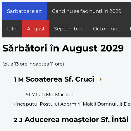
Sarbatoare azi
Cand nu se fac nunti in
2029
Iulie
August
Septembrie
Octombrie
Sărbători în August 2029
(
ziua 13 ore, noaptea 11 ore
)
Scoaterea Sf. Cruci
1
M
Sf. 7 frați Mc. Macabei
(Începutul Postului Adormirii Maicii Domnului)
(Dez
Aducerea moaștelor Sf. Întâi 
2
J