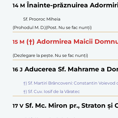
Înainte-prăznuirea Adormir
14
M
Sf. Prooroc Miheia
(Prohodul M. D.)
(Post. Nu se fac nunți)
(†) Adormirea Maicii Domnu
15
M
(Dezlegare la pește. Nu se fac nunți)
Aducerea Sf. Mahrame a Dom
16
J
†) Sf. Martiri Brâncoveni: Constantin Voievod cu
†) Sf. Cuv. Iosif de la Văratec
Sf. Mc. Miron pr., Straton și 
17
V