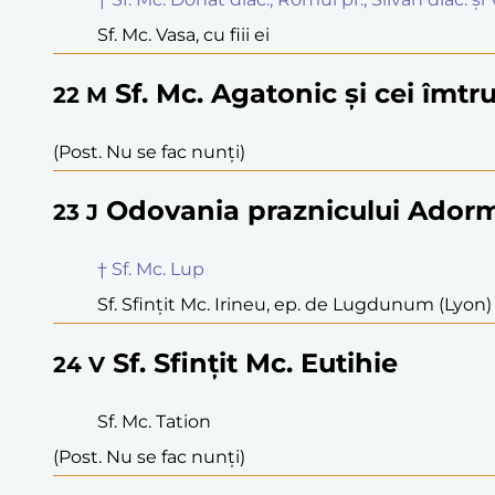
Sf. Mc. Vasa, cu fiii ei
Sf. Mc. Agatonic și cei îmtr
22
M
(Post. Nu se fac nunți)
Odovania praznicului Adorm
23
J
† Sf. Mc. Lup
Sf. Sfințit Mc. Irineu, ep. de Lugdunum (Lyon)
Sf. Sfințit Mc. Eutihie
24
V
Sf. Mc. Tation
(Post. Nu se fac nunți)