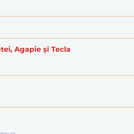
otei, Agapie și Tecla
i Venust