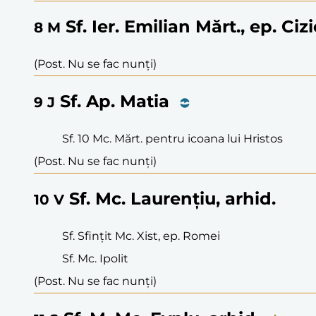
Sf. Ier. Emilian Mărt., ep. Ciz
8
M
(Post. Nu se fac nunți)
Sf. Ap. Matia
9
J
Sf. 10 Mc. Mărt. pentru icoana lui Hristos
(Post. Nu se fac nunți)
Sf. Mc. Laurențiu, arhid.
10
V
Sf. Sfințit Mc. Xist, ep. Romei
Sf. Mc. Ipolit
(Post. Nu se fac nunți)