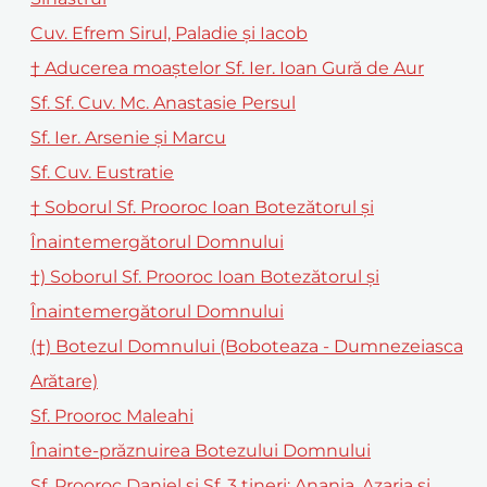
Cuv. Efrem Sirul, Paladie şi Iacob
† Aducerea moaștelor Sf. Ier. Ioan Gură de Aur
Sf. Sf. Cuv. Mc. Anastasie Persul
Sf. Ier. Arsenie şi Marcu
Sf. Cuv. Eustratie
† Soborul Sf. Prooroc Ioan Botezătorul și
Înaintemergătorul Domnului
†) Soborul Sf. Prooroc Ioan Botezătorul şi
Înaintemergătorul Domnului
(†) Botezul Domnului (Boboteaza - Dumnezeiasca
Arătare)
Sf. Prooroc Maleahi
Înainte-prăznuirea Botezului Domnului
Sf. Prooroc Daniel şi Sf. 3 tineri: Anania, Azaria şi