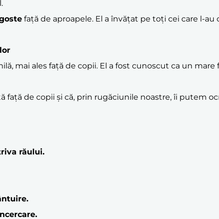
.
goste
față de aproapele. El a învățat pe toți cei care l-au
lor
milă, mai ales față de copii. El a fost cunoscut ca un mar
 față de copii și că, prin rugăciunile noastre, îi putem oc
iva răului.
ntuire.
ncercare.