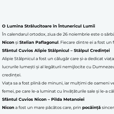
O Lumina Strălucitoare în Întunericul Lumii
În calendarul ortodox, ziua de 26 noiembrie este o sărbăto
Nicon
și
Stelian Paflagonul
. Fiecare dintre ei a fost 
Sfântul
Cuvios Alipie Stâlpnicul
– Stâlpul Credinței
Alipie Stâlpnicul a fost un călugăr care și-a dedicat viaț
lucrurile lumești și al legăturii nemijlocite cu Dumnezeu
credinței.
Viața sa a fost plină de minuni, iar mulțimi de oameni ve
femei, pe care le-a luminat cu învățăturile sale și le-a că
Sfântul Cuvios
Nicon
– Pilda Metanoiei
Nicon
a fost un mare păcătos care, prin
pocăință
sincer