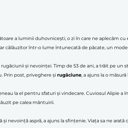
are a luminii duhovnicești, o zi în care ne aplecăm cu evlav
un far călăuzitor într-o lume întunecată de păcate, un mo
a rugăciunii și nevoinței. Timp de 53 de ani, a trăit pe un 
. Prin post, priveghere și
rugăciune
, a ajuns la o măsură
neau la el pentru sfaturi și vindecare. Cuviosul Alipie a 
lăuzit pe calea mântuirii.
ă și nevoință aspră, a ajuns la sfințenie. Viața sa ne ar