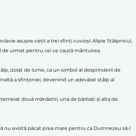
ie asupra vieții a trei sfinți cuvioși: Alipie Stâlpnicul,
del de urmat pentru cei ce caută mântuirea.
stâlp, izolat de lume, ca un simbol al desprinderii de
 înaltă a sfințeniei, devenind un adevărat stâlp al
întemeiat două mănăstiri, una de bărbați și alta de
ată că nu există păcat prea mare pentru ca Dumnezeu să-l