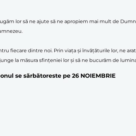
 ne rugăm lor să ne ajute să ne apropiem mai mult de Dumn
 Dumnezeu.
u fiecare dintre noi. Prin viața și învățăturile lor, ne 
unge la măsura sfințeniei lor și să ne bucurăm de lumin
lagonul se sărbătoreste pe 26 NOIEMBRIE