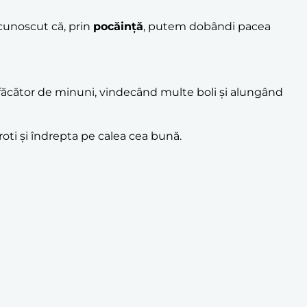
 cunoscut că, prin
pocăință
, putem dobândi pacea
e făcător de minuni, vindecând multe boli și alungând
roti și îndrepta pe calea cea bună.