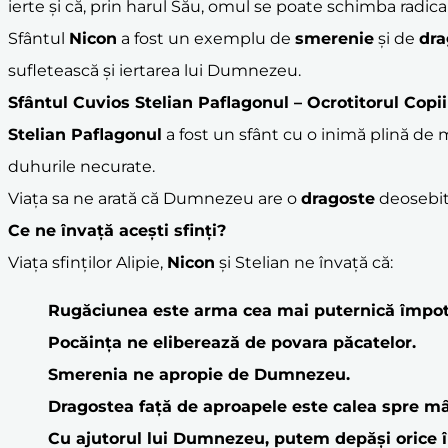
ierte și că, prin harul Său, omul se poate schimba radical
Sfântul
Nicon
a fost un exemplu de
smerenie
și de
dra
sufletească și iertarea lui Dumnezeu.
Sfântul Cuvios
Stelian Paflagonul
– Ocrotitorul Copii
Stelian Paflagonul
a fost un sfânt cu o inimă plină de 
duhurile necurate.
Viața sa ne arată că Dumnezeu are o
dragoste
deosebită
Ce ne învață acești sfinți?
Viața sfinților Alipie,
Nicon
și Stelian ne învață că:
Rugăciunea este arma cea mai puternică împotr
Pocăința ne eliberează de povara păcatelor.
Smerenia ne apropie de Dumnezeu.
Dragostea față de aproapele este calea spre
mâ
Cu ajutorul lui Dumnezeu, putem depăși orice î