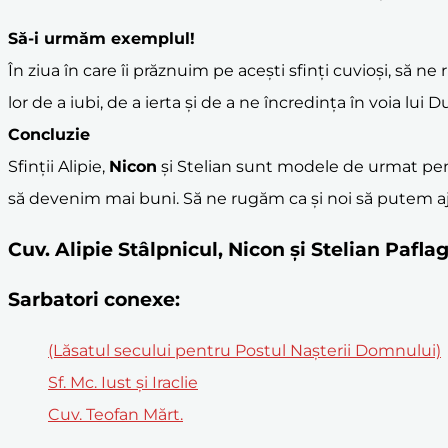
Să-i urmăm exemplul!
În ziua în care îi prăznuim pe acești sfinți cuvioși, să
lor de a iubi, de a ierta și de a ne încredința în voia lui
Concluzie
Sfinții Alipie,
Nicon
și Stelian sunt modele de urmat pentr
să devenim mai buni. Să ne rugăm ca și noi să putem aj
Cuv. Alipie Stâlpnicul, Nicon şi Stelian Paf
Sarbatori conexe:
(Lăsatul secului pentru Postul Naşterii Domnului)
Sf. Mc. Iust și Iraclie
Cuv. Teofan Mărt.