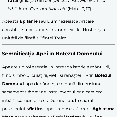
Tatăl
grăiește din cer:
„Acesta este Fiul Meu cel
iubit, întru Care am binevoit”
(Matei 3, 17).
Această
Epifanie
sau Dumnezeiască Arătare
constituie mărturisirea dumnezeirii lui Hristos și a
unității de ființă a Sfintei Treimi.
Semnificația Apei în
Botezul Domnului
Apa are un rol esențial în întreaga istorie a mântuirii,
fiind simbolul curățirii, vieții și renașterii. Prin
Botezul
Domnului
, apa dobândește o nouă dimensiune
sacramentală: devine instrumentul prin care omul
intră în comuniune cu Dumnezeu. În cadrul
praznicului,
sfințire
a apei, cunoscută drept
Aghiasma