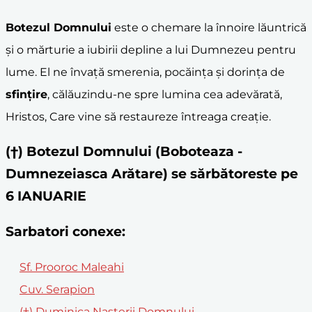
Botezul Domnului
este o chemare la înnoire lăuntrică
și o mărturie a iubirii depline a lui Dumnezeu pentru
lume. El ne învață smerenia, pocăința și dorința de
sfințire
, călăuzindu-ne spre lumina cea adevărată,
Hristos, Care vine să restaureze întreaga creație.
(†) Botezul Domnului (Boboteaza -
Dumnezeiasca Arătare) se sărbătoreste pe
6 IANUARIE
Sarbatori conexe:
Sf. Prooroc Maleahi
Cuv. Serapion
(†) Duminica Naşterii Domnului