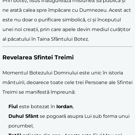
Prin botez, Iisus inaugurează misiunea Sa publică și
ne arată calea spre împăcare cu Dumnezeu. Acest act
este nu doar o purificare simbolică, ci și începutul
unei noi creații, prin care apele devin mediul curățitor
al păcatului în Taina Sfântului Botez.
Revelarea Sfintei Treimi
Momentul Botezului Domnului este unic în istoria
mântuirii, deoarece toate cele trei Persoane ale Sfintei
Treimi se manifestă împreună:
Fiul
este botezat în
Iordan
,
Duhul Sfânt
se pogoară asupra Lui sub forma unui
porumbel,