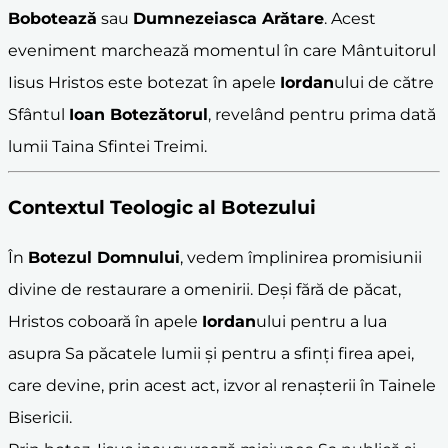
Bobotează
sau
Dumnezeiasca Arătare
. Acest
eveniment marchează momentul în care Mântuitorul
Iisus Hristos este botezat în apele
Iordan
ului de către
Sfântul
Ioan Botezătorul
, revelând pentru prima dată
lumii Taina Sfintei Treimi.
Contextul Teologic al Botezului
În
Botezul Domnului
, vedem împlinirea promisiunii
divine de restaurare a omenirii. Deși fără de păcat,
Hristos coboară în apele
Iordan
ului pentru a lua
asupra Sa păcatele lumii și pentru a sfinți firea apei,
care devine, prin acest act, izvor al renașterii în Tainele
Bisericii.