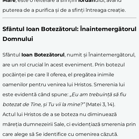
Mare
, este o reiterare a sfințirii
Iordan
ului, având
puterea de a purifica și de a sfinți întreaga creație.
Sfântul
Ioan Botezătorul
: Înaintemergătorul
Domnului
Sfântul
Ioan Botezătorul
, numit și Înaintemergătorul,
are un rol crucial în acest eveniment. Prin botezul
pocăinței pe care îl oferea, el pregătea inimile
oamenilor pentru venirea lui Hristos. Smerenia lui
este evidentă când spune:
„Eu am trebuință să fiu
botezat de Tine, și Tu vii la mine?”
(Matei 3, 14).
Actul lui Hristos de a se boteza nu diminuează
măreția dumnezeirii Sale, ci evidențiază smerenia prin
care alege să Se identifice cu omenirea căzută.