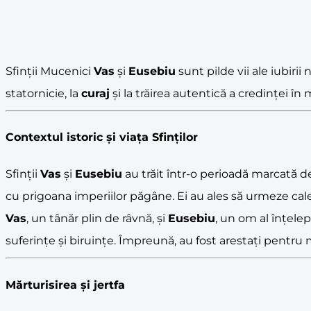
Sfinții Mucenici
Vas
și
Eusebiu
sunt pilde vii ale iubirii
statornicie, la
curaj
și la trăirea autentică a credinței în 
Contextul istoric și viața Sfinților
Sfinții
Vas
și
Eusebiu
au trăit într-o perioadă marcată de
cu prigoana imperiilor păgâne. Ei au ales să urmeze cal
Vas
, un tânăr plin de râvnă, și
Eusebiu
, un om al înțelep
suferințe și biruințe. Împreună, au fost arestați pentru m
Mărturisirea și jertfa