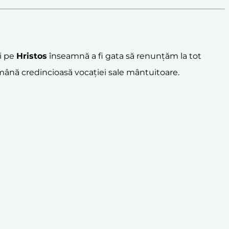
bi pe
Hristos
înseamnă a fi gata să renunțăm la tot
mână credincioasă vocației sale mântuitoare.