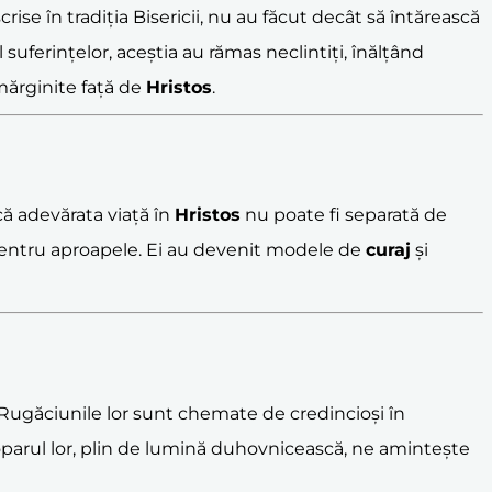
crise în tradiția Bisericii, nu au făcut decât să întărească
 suferințelor, aceștia au rămas neclintiți, înălțând
emărginite față de
Hristos
.
că adevărata viață în
Hristos
nu poate fi separată de
entru aproapele. Ei au devenit modele de
curaj
și
. Rugăciunile lor sunt chemate de credincioși în
roparul lor, plin de lumină duhovnicească, ne amintește