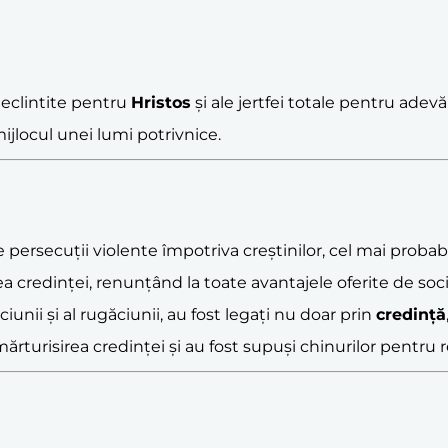
 neclintite pentru
Hristos
și ale jertfei totale pentru adev
mijlocul unei lumi potrivnice.
 persecuții violente împotriva creștinilor, cel mai probabi
ea credinței, renunțând la toate avantajele oferite de so
ciunii și al rugăciunii, au fost legați nu doar prin
credință
ărturisirea credinței și au fost supuși chinurilor pentru re