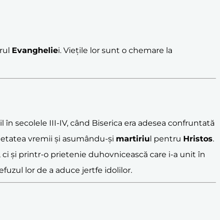
ărul
Evanghelie
i. Viețile lor sunt o chemare la
l în secolele III-IV, când Biserica era adesea confruntată
cietatea vremii și asumându-și
martiriu
l pentru
Hristos
.
, ci și printr-o prietenie duhovnicească care i-a unit în
fuzul lor de a aduce jertfe idolilor.