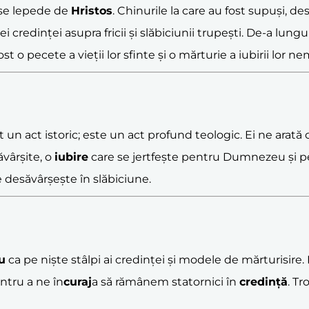
 se lepede de
Hristos
. Chinurile la care au fost supuși, des
credinței asupra fricii și slăbiciunii trupești. De-a lungul
t o pecete a vieții lor sfinte și o mărturie a iubirii lor n
un act istoric; este un act profund teologic. Ei ne arată 
ăvârșite, o
iubire
care se jertfește pentru Dumnezeu și p
desăvârșește în slăbiciune.
u
ca pe niște stâlpi ai credinței și modele de mărturisire
ntru a ne în
curaj
a să rămânem statornici în
credință
. T