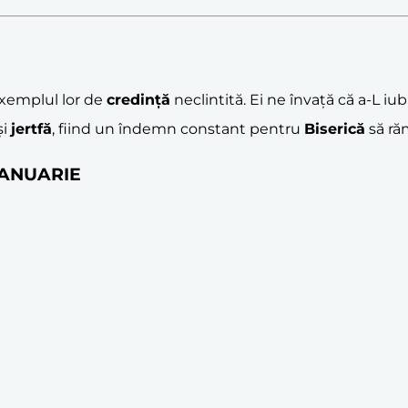
emplul lor de
credință
neclintită. Ei ne învață că a-L iu
și
jertfă
, fiind un îndemn constant pentru
Biserică
să ră
 IANUARIE