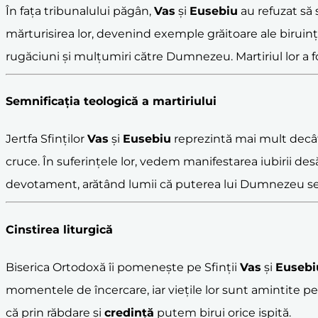
În fața tribunalului păgân,
Vas
și
Eusebiu
au refuzat să
mărturisirea lor, devenind exemple grăitoare ale biruinței 
rugăciuni și mulțumiri către Dumnezeu. Martiriul lor a fos
Semnificația teologică a
martiriu
lui
Jertfa Sfinților
Vas
și
Eusebiu
reprezintă mai mult decât 
cruce. În suferințele lor, vedem manifestarea iubirii des
devotament, arătând lumii că puterea lui Dumnezeu se 
Cinstirea liturgică
Biserica Ortodoxă îi pomenește pe Sfinții
Vas
și
Eusebi
momentele de încercare, iar viețile lor sunt amintite pe
că prin răbdare și
credință
putem birui orice ispită.