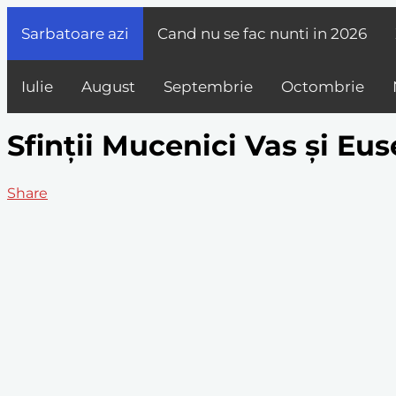
Sarbatoare azi
Cand nu se fac nunti in
2026
Iulie
August
Septembrie
Octombrie
Sfinții Mucenici Vas și Eus
Share