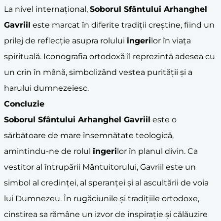
La nivel internațional,
Soborul Sfântului Arhanghel
Gavriil
este marcat în diferite tradiții creștine, fiind un
prilej de reflecție asupra rolului
îngeri
lor în viața
spirituală. Iconografia ortodoxă îl reprezintă adesea cu
un crin în mână, simbolizând vestea purității și a
harului dumnezeiesc.
Concluzie
Soborul Sfântului Arhanghel Gavriil
este o
sărbătoare de mare însemnătate teologică,
amintindu-ne de rolul
îngeri
lor în planul divin. Ca
vestitor al întrupării Mântuitorului, Gavriil este un
simbol al credinței, al speranței și al ascultării de voia
lui Dumnezeu. În rugăciunile și tradițiile ortodoxe,
cinstirea sa rămâne un izvor de inspirație și călăuzire