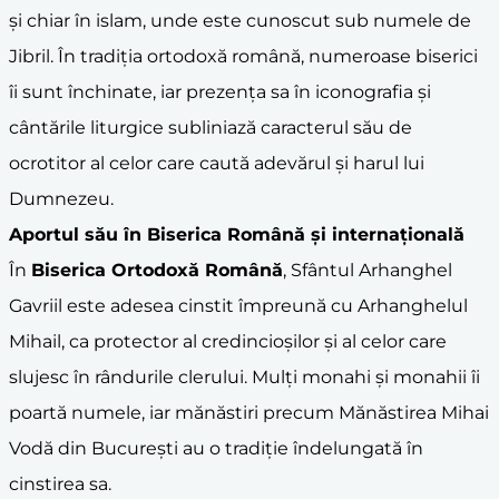
și chiar în islam, unde este cunoscut sub numele de
Jibril. În tradiția ortodoxă română, numeroase biserici
îi sunt închinate, iar prezența sa în iconografia și
cântările liturgice subliniază caracterul său de
ocrotitor al celor care caută adevărul și harul lui
Dumnezeu.
Aportul său în Biserica Română și internațională
În
Biserica Ortodoxă Română
, Sfântul Arhanghel
Gavriil este adesea cinstit împreună cu Arhanghelul
Mihail, ca protector al credincioșilor și al celor care
slujesc în rândurile clerului. Mulți monahi și monahii îi
poartă numele, iar mănăstiri precum Mănăstirea Mihai
Vodă din București au o tradiție îndelungată în
cinstirea sa.