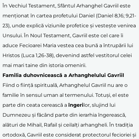
În Vechiul Testament, Sfântul Arhanghel Gavriil este
menționat în cartea profetului Daniel (Daniel 8,16; 9,21-
23), unde explică viziunile profetice și vestește venirea
Unsului. În Noul Testament, Gavriil este cel care îi
aduce Fecioarei Maria vestea cea bună a întrupării lui
Hristos (Luca 1,26-38), devenind astfel vestitorul celei
mai mari taine din istoria omenirii.
Familia duhovnicească a Arhanghelului Gavriil
Fiind o ființă spirituală, Arhanghelul Gavriil nu are o
familie în sensul uman al termenului. Totuși, el este
parte din ceata cerească a
îngeri
lor, slujind lui
Dumnezeu și făcând parte din ierarhia îngerească,
alături de Mihail, Rafail și ceilalți arhangheli. În tradiția
ortodoxă, Gavriil este considerat protectorul fecioriei și