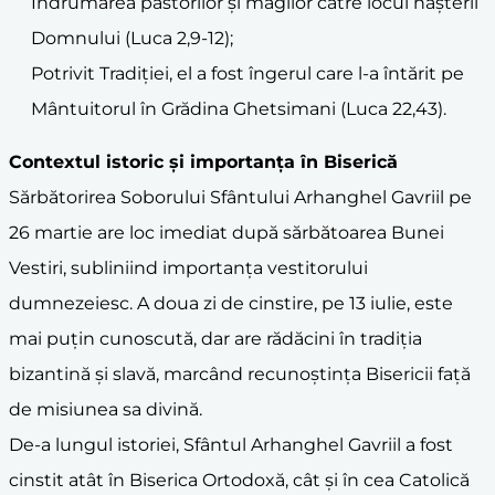
Îndrumarea păstorilor și magilor către locul nașterii
Domnului (Luca 2,9-12);
Potrivit Tradiției, el a fost îngerul care l-a întărit pe
Mântuitorul în Grădina Ghetsimani (Luca 22,43).
Contextul istoric și importanța în Biserică
Sărbătorirea Soborului Sfântului Arhanghel Gavriil pe
26 martie are loc imediat după sărbătoarea Bunei
Vestiri, subliniind importanța vestitorului
dumnezeiesc. A doua zi de cinstire, pe 13 iulie, este
mai puțin cunoscută, dar are rădăcini în tradiția
bizantină și slavă, marcând recunoștința Bisericii față
de misiunea sa divină.
De-a lungul istoriei, Sfântul Arhanghel Gavriil a fost
cinstit atât în Biserica Ortodoxă, cât și în cea Catolică