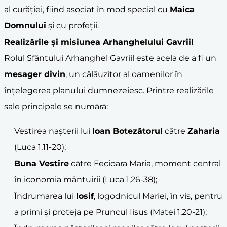
al curăției, fiind asociat în mod special cu
Maica
Domnului
și cu profeții.
Realizările și misiunea Arhanghelului Gavriil
Rolul Sfântului Arhanghel Gavriil este acela de a fi un
mesager divin
, un călăuzitor al oamenilor în
înțelegerea planului dumnezeiesc. Printre realizările
sale principale se numără:
Vestirea nașterii lui
Ioan Botezătorul
către
Zaharia
(Luca 1,11-20);
Buna Vestire
către Fecioara Maria, moment central
în iconomia mântuirii (Luca 1,26-38);
Îndrumarea lui
Iosif
, logodnicul Mariei, în vis, pentru
a primi și proteja pe Pruncul Iisus (Matei 1,20-21);