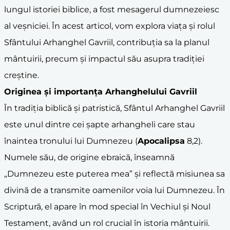
lungul istoriei biblice, a fost mesagerul dumnezeiesc
al veșniciei. În acest articol, vom explora viața și rolul
Sfântului Arhanghel Gavriil, contribuția sa la planul
mântuirii, precum și impactul său asupra tradiției
creștine.
Originea și importanța Arhanghelului Gavriil
În tradiția biblică și patristică, Sfântul Arhanghel Gavriil
este unul dintre cei șapte arhangheli care stau
înaintea tronului lui Dumnezeu (
Apocalipsa
8,2).
Numele său, de origine ebraică, înseamnă
„Dumnezeu este puterea mea” și reflectă misiunea sa
divină de a transmite oamenilor voia lui Dumnezeu. În
Scriptură, el apare în mod special în Vechiul și Noul
Testament, având un rol crucial în istoria mântuirii.