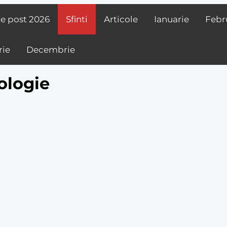
de post
2026
Sfinti
Articole
Ianuarie
Febr
ie
Decembrie
eologie