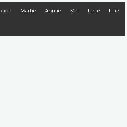
uarie
Martie
Aprilie
Mai
Iunie
Iulie