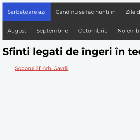
Sarbatoare azi
Cand nu se fac nunti in
Zile 
August
Septembrie
Octombrie
Noiembr
Sfinti legati de îngeri în t
Soborul Sf. Arh. Gavriil