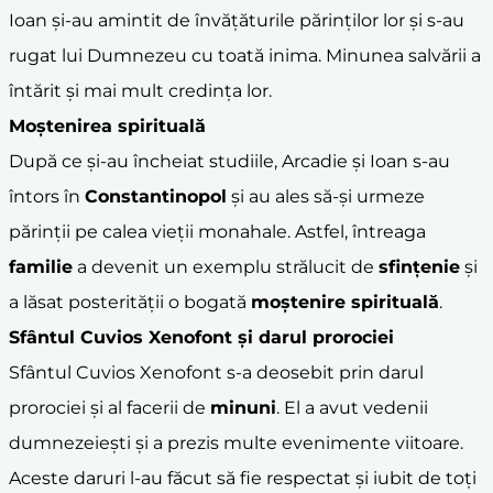
Ioan și-au amintit de învățăturile părinților lor și s-au
rugat lui Dumnezeu cu toată inima. Minunea salvării a
întărit și mai mult credința lor.
Moștenirea spirituală
După ce și-au încheiat studiile, Arcadie și Ioan s-au
întors în
Constantinopol
și au ales să-și urmeze
părinții pe calea vieții monahale. Astfel, întreaga
familie
a devenit un exemplu strălucit de
sfințenie
și
a lăsat posterității o bogată
moștenire spirituală
.
Sfântul Cuvios Xenofont și darul prorociei
Sfântul Cuvios Xenofont s-a deosebit prin darul
prorociei și al facerii de
minuni
. El a avut vedenii
dumnezeiești și a prezis multe evenimente viitoare.
Aceste daruri l-au făcut să fie respectat și iubit de toți