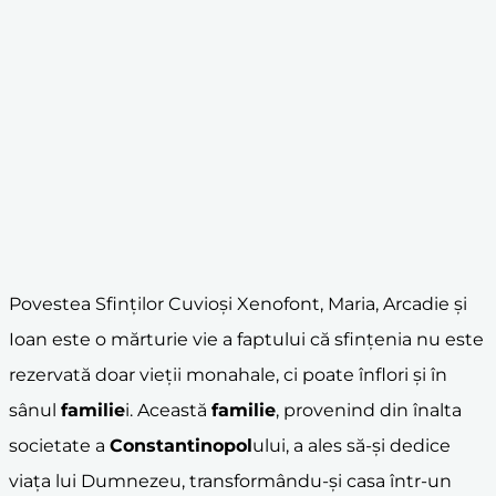
Povestea Sfinților Cuvioși Xenofont, Maria, Arcadie și
Ioan este o mărturie vie a faptului că sfințenia nu este
rezervată doar vieții monahale, ci poate înflori și în
sânul
familie
i. Această
familie
, provenind din înalta
societate a
Constantinopol
ului, a ales să-și dedice
viața lui Dumnezeu, transformându-și casa într-un