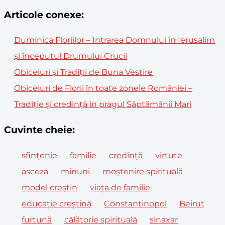
Articole conexe:
Duminica Floriilor – Intrarea Domnului în Ierusalim
și începutul Drumului Crucii
Obiceiuri și Tradiții de Buna Vestire
Obiceiuri de Florii în toate zonele României –
Tradiție și credință în pragul Săptămânii Mari
Cuvinte cheie:
sfințenie
familie
credință
virtute
asceză
minuni
moștenire spirituală
model creștin
viața de familie
educație creștină
Constantinopol
Beirut
furtună
călătorie spirituală
sinaxar