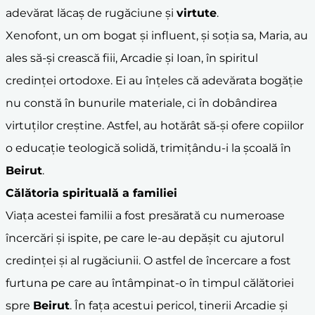
adevărat lăcaș de rugăciune și
virtute
.
Xenofont, un om bogat și influent, și soția sa, Maria, au
ales să-și crească fiii, Arcadie și Ioan, în spiritul
credinței ortodoxe. Ei au înțeles că adevărata bogăție
nu constă în bunurile materiale, ci în dobândirea
virtuților creștine. Astfel, au hotărât să-și ofere copiilor
o educație teologică solidă, trimițându-i la școală în
Beirut
.
Călătoria spirituală a
familie
i
Viața acestei familii a fost presărată cu numeroase
încercări și ispite, pe care le-au depășit cu ajutorul
credinței și al rugăciunii. O astfel de încercare a fost
furtuna pe care au întâmpinat-o în timpul călătoriei
spre
Beirut
. În fața acestui pericol, tinerii Arcadie și