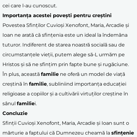
cei care l-au cunoscut.
Importanța acestei povești pentru creștini
Povestea Sfinților Cuvioși Xenofont, Maria, Arcadie și
Ioan ne arată că sfințenia este un ideal la îndemâna
tuturor. Indiferent de starea noastră socială sau de
circumstanțele vieții, putem alege să-L urmăm pe
Hristos și să ne sfințim prin fapte bune și rugăciune.
În plus, această
familie
ne oferă un model de viață
creștină în
familie
, subliniind importanța educației
religioase a copiilor și a cultivării virtuților creștine în
sânul
familie
i.
Concluzie
Sfinții Cuvioși Xenofont, Maria, Arcadie și Ioan sunt o
mărturie a faptului că Dumnezeu cheamă la
sfințenie