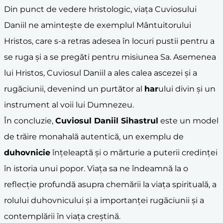
Din punct de vedere hristologic, viața Cuviosului
Daniil ne amintește de exemplul Mântuitorului
Hristos, care s-a retras adesea în locuri pustii pentru a
se ruga și a se pregăti pentru misiunea Sa. Asemenea
lui Hristos, Cuviosul Daniil a ales calea ascezei și a
rugăciunii, devenind un purtător al
har
ului divin și un
instrument al voii lui Dumnezeu.
În concluzie,
Cuviosul Daniil Sihastrul
este un model
de trăire monahală autentică, un exemplu de
duhovnicie
înțeleaptă și o mărturie a puterii credinței
în istoria unui popor. Viața sa ne îndeamnă la o
reflecție profundă asupra chemării la viața spirituală, a
rolului duhovnicului și a importanței rugăciunii și a
contemplării în viața creștină.