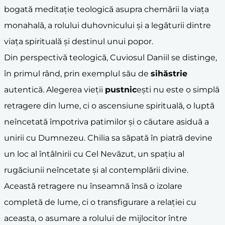
bogată meditație teologică asupra chemării la viața
monahală, a rolului duhovnicului și a legăturii dintre
viața spirituală și destinul unui popor.
Din perspectivă teologică, Cuviosul Daniil se distinge,
în primul rând, prin exemplul său de
sihăstrie
autentică. Alegerea vieții
pustnic
ești nu este o simplă
retragere din lume, ci o ascensiune spirituală, o luptă
neîncetată împotriva patimilor și o căutare asiduă a
unirii cu Dumnezeu. Chilia sa săpată în piatră devine
un loc al întâlnirii cu Cel Nevăzut, un spațiu al
rugăciunii neîncetate și al contemplării divine.
Această retragere nu înseamnă însă o izolare
completă de lume, ci o transfigurare a relației cu
aceasta, o asumare a rolului de mijlocitor între