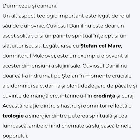
Dumnezeu și oameni.
Un alt aspect teologic important este legat de rolul
său de duhovnic. Cuviosul Daniil nu este doar un
ascet solitar, ci și un părinte spiritual înțelept și un
sfătuitor iscusit. Legătura sa cu
Ștefan cel Mare
,
domnitorul Moldovei, este un exemplu elocvent al
acestei dimensiuni a slujirii sale. Cuviosul Daniil nu
doar că l-a îndrumat pe Ștefan în momente cruciale
ale domniei sale, dar i-a și oferit dezlegare de păcate și
cuvinte de mângâiere, întărindu-l în
credință
și curaj.
Această relație dintre sihastru și domnitor reflectă o
teologie
a sinergiei dintre puterea spirituală și cea
lumească, ambele fiind chemate să slujească binele
poporului.