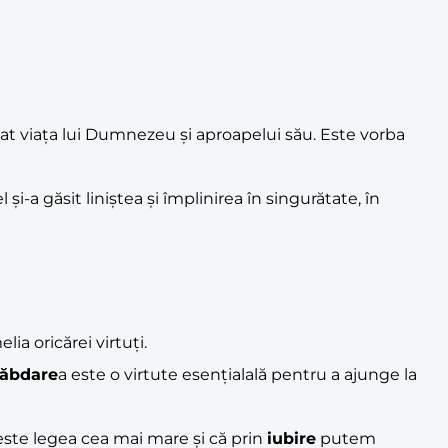
cat viața lui Dumnezeu și aproapelui său. Este vorba
-a găsit liniștea și împlinirea în singurătate, în
ia oricărei virtuți.
răbdare
a este o virtute esențialală pentru a ajunge la
este legea cea mai mare și că prin
iubire
putem