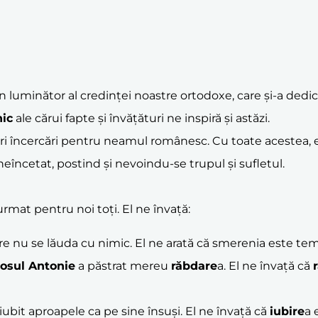
 luminător al credinței noastre ortodoxe, care și-a dedi
ic
ale cărui fapte și învățături ne inspiră și astăzi.
i încercări pentru neamul românesc. Cu toate acestea, el și
 neîncetat, postind și nevoindu-se trupul și sufletul.
rmat pentru noi toți. El ne învață:
e nu se lăuda cu nimic. El ne arată că smerenia este temel
osul Antonie
a păstrat mereu
răbdare
a. El ne învață că
 iubit aproapele ca pe sine însuși. El ne învață că
iubire
a 