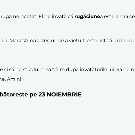
ruga neîncetat. El ne învață că
rugăciune
a este arma ce
ă. Mănăstirea Iezer, unde a viețuit, este astăzi un loc de 
nie și să ne străduim să trăim după învățăturile lui. Să ne
ne. Amin!
sărbătoreste pe 23 NOIEMBRIE