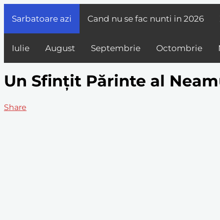
Sarbatoare azi
Cand nu se fac nunti in
2026
Iulie
August
Septembrie
Octombrie
Un Sfințit Părinte al Neam
Share