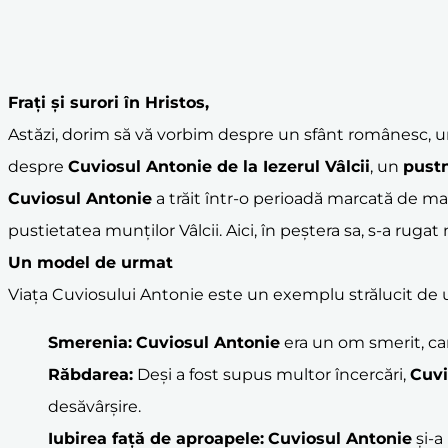
Frați și surori în Hristos,
Astăzi, dorim să vă vorbim despre un sfânt românesc, un
despre
Cuviosul Antonie
de la
Iezerul Vâlcii
, un
pustn
Cuviosul Antonie
a trăit într-o perioadă marcată de mar
pustietatea munților Vâlcii. Aici, în peștera sa, s-a rugat
Un model de urmat
Viața Cuviosului Antonie este un exemplu strălucit de u
Smerenia:
Cuviosul Antonie
era un om smerit, car
Răbdarea:
Deși a fost supus multor încercări,
Cuvi
desăvârșire.
Iubirea față de aproapele:
Cuviosul Antonie
și-a