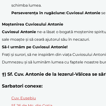
schimba lumea.
Perseverența în
rugăciune
:
Cuviosul Antonie
se 
Moștenirea Cuviosului Antonie
Cuviosul Antonie
ne-a lăsat o bogată moștenire spiritual
sale moaște și să ceară ajutorul său în necazuri.
Să-l urmăm pe
Cuviosul Antonie
!
Frați și surori, să ne inspirăm din viața Cuviosului Anto
Dumnezeu și să luminăm lumea cu faptele noastre bu
†) Sf. Cuv. Antonie de la Iezerul-Vâlcea se 
Sarbatori conexe:
Cuv. Eusebiu
Sf. 26 de Mc. din Goția