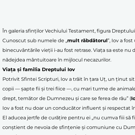
În galeria sfinților Vechiului Testament, figura Dreptului 
Cunoscut sub numele de „
mult răbdătorul
”, Iov a fo
binecuvântările vieții i-au fost retrase. Viața sa este n
nădejdea mântuitoare în mijlocul necazurilor.
Viața și familia Dreptului Iov
Potrivit Sfintei Scripturi, Iov a trăit în țara Uț, un ți
copii — șapte fii și trei fiice —, cu mari turme de animal
drept, temător de Dumnezeu și care se ferea de rău” (
I
Iov a fost nu doar un conducător influent și respectat în
El aducea jertfe de curățire pentru ei „nu cumva fiii să f
conștient de nevoia de sfințenie și comuniune cu Du