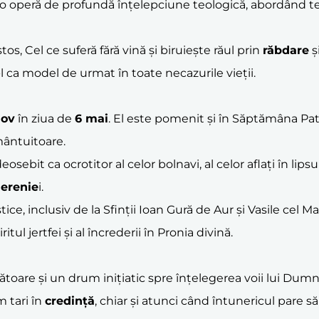
ste o operă de profundă înțelepciune teologică, abordân
os, Cel ce suferă fără vină și biruiește răul prin
răbdare
ș
l ca model de urmat în toate necazurile vieții.
Iov
în ziua de
6 mai
. El este pomenit și în Săptămâna Pat
 mântuitoare.
ebit ca ocrotitor al celor bolnavi, al celor aflați în lipsur
erenie
i.
, inclusiv de la Sfinții Ioan Gură de Aur și Vasile cel Ma
ul jertfei și al încrederii în Pronia divină.
ătoare și un drum inițiatic spre înțelegerea voii lui Dum
m tari în
credință
, chiar și atunci când întunericul pare 