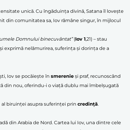
nsitate unică. Cu îngăduința divină, Satana îl lovește
onit din comunitatea sa, Iov rămâne singur, în mijlocul
 numele Domnului binecuvântat”
(
Iov 1
,21) – stau
își exprimă nelămurirea, suferința și dorința de a
i, Iov se pocăiește în
smerenie
și praf, recunoscând
ă din nou, oferindu-i o viață dublu mai îmbelșugată
i al biruinței asupra suferinței prin
credință
.
adă din Arabia de Nord. Cartea lui Iov, una dintre cele