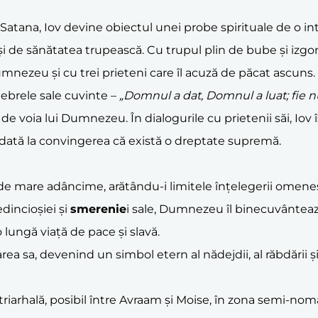
tana, Iov devine obiectul unei probe spirituale de o inte
oi și de sănătatea trupească. Cu trupul plin de bube și izg
mnezeu și cu trei prieteni care îl acuză de păcat ascuns.
elebrele sale cuvinte –
„Domnul a dat, Domnul a luat; fie
e voia lui Dumnezeu. În dialogurile cu prietenii săi, Iov 
dată la convingerea că există o dreptate supremă.
e mare adâncime, arătându-i limitele înțelegerii omeneșt
dincioșiei și
smerenie
i sale, Dumnezeu îl binecuvânteaz
o lungă viață de pace și slavă.
rarea sa, devenind un simbol etern al nădejdii, al răbdării ș
atriarhală, posibil între Avraam și Moise, în zona semi-nom