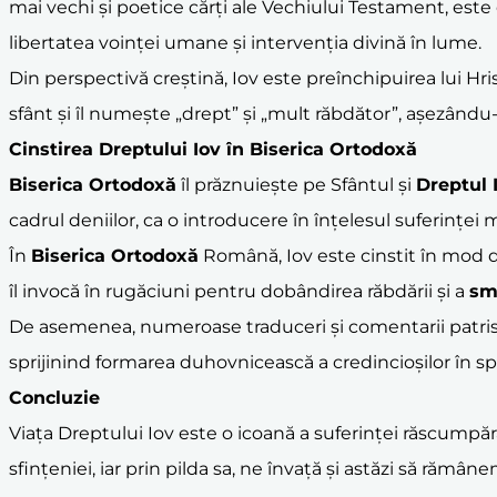
mai vechi și poetice cărți ale Vechiului Testament, e
libertatea voinței umane și intervenția divină în lume.
Din perspectivă creștină, Iov este preînchipuirea lui Hrist
sfânt și îl numește „drept” și „mult răbdător”, așezându-
Cinstirea Dreptului Iov în
Biserica Ortodoxă
Biserica Ortodoxă
îl prăznuiește pe Sfântul și
Dreptul 
cadrul deniilor, ca o introducere în înțelesul suferinței
În
Biserica Ortodoxă
Română, Iov este cinstit în mod deos
îl invocă în rugăciuni pentru dobândirea răbdării și a
sm
De asemenea, numeroase traduceri și comentarii patristice
sprijinind formarea duhovnicească a credincioșilor în spirit
Concluzie
Viața Dreptului Iov este o icoană a suferinței răscumpăr
sfințeniei, iar prin pilda sa, ne învață și astăzi să rămâne