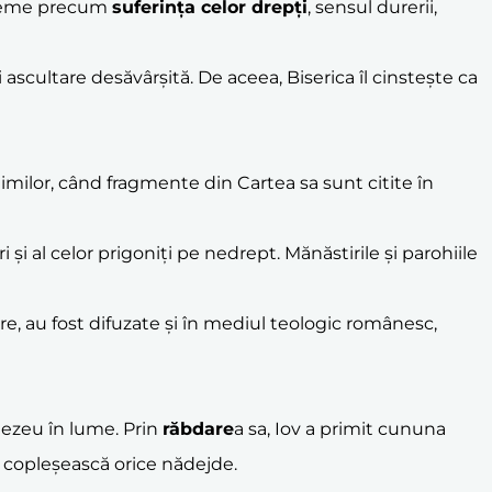
d teme precum
suferința celor drepți
, sensul durerii,
i ascultare desăvârșită. De aceea, Biserica îl cinstește ca
imilor, când fragmente din Cartea sa sunt citite în
i și al celor prigoniți pe nedrept. Mănăstirile și parohiile
re, au fost difuzate și în mediul teologic românesc,
nezeu în lume. Prin
răbdare
a sa, Iov a primit cununa
să copleșească orice nădejde.