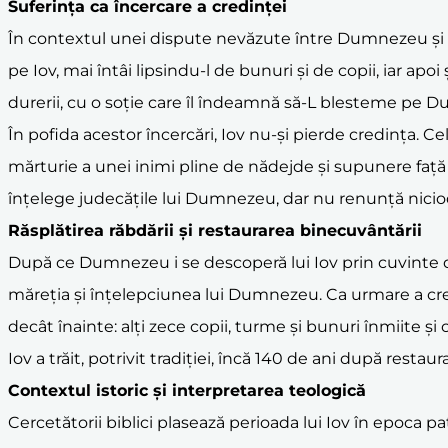
Suferința ca încercare a credinței
În contextul unei dispute nevăzute între Dumnezeu și Sa
pe Iov, mai întâi lipsindu-l de bunuri și de copii, iar ap
durerii, cu o soție care îl îndeamnă să-L blesteme pe Du
În pofida acestor încercări, Iov nu-și pierde credința. C
mărturie a unei inimi pline de nădejde și supunere față d
înțelege judecățile lui Dumnezeu, dar nu renunță nicio
Răsplătirea răbdării și restaurarea binecuvântării
După ce Dumnezeu i se descoperă lui Iov prin cuvinte d
măreția și înțelepciunea lui Dumnezeu. Ca urmare a cre
decât înainte: alți zece copii, turme și bunuri înmiite și 
Iov a trăit, potrivit tradiției, încă 140 de ani după restau
Contextul istoric și interpretarea teologică
Cercetătorii biblici plasează perioada lui Iov în epoca p