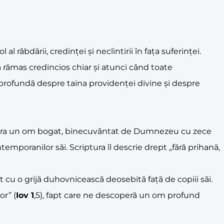
 răbdării, credinței și neclintirii în fața suferinței.
 rămas credincios chiar și atunci când toate
ie profundă despre taina providenței divine și despre
mului. Era un om bogat, binecuvântat de Dumnezeu cu zece
temporanilor săi. Scriptura îl descrie drept „fără prihană,
t cu o grijă duhovnicească deosebită față de copiii săi.
or” (
Iov 1
,5), fapt care ne descoperă un om profund