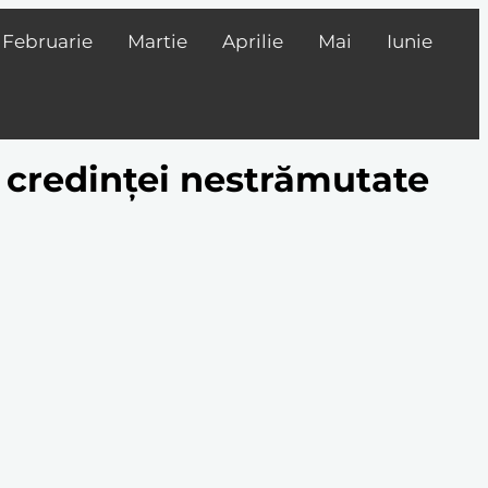
Februarie
Martie
Aprilie
Mai
Iunie
a credinței nestrămutate