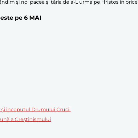
ândim și noi pacea și tăria de a-L urma pe Hristos în orice
oreste pe 6 MAI
m și începutul Drumului Crucii
mună a Creștinismului