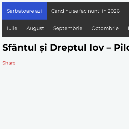
Sarbatoare azi
Cand nu se fac nunti in
2026
Iulie
August
Septembrie
Octombrie
Sfântul și Dreptul Iov – P
Share