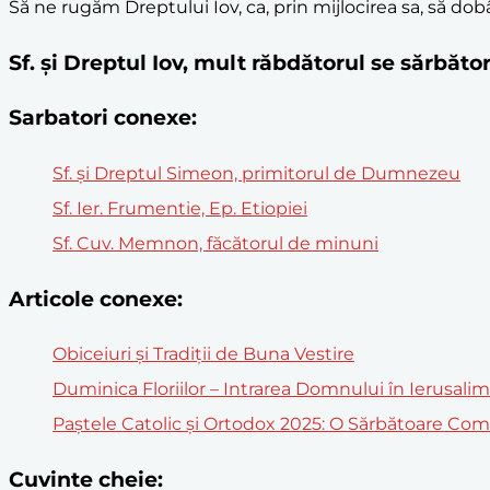
Să ne rugăm Dreptului Iov, ca, prin mijlocirea sa, să dob
Sf. și Dreptul Iov, mult răbdătorul se sărbăt
Sarbatori conexe:
Sf. și Dreptul Simeon, primitorul de Dumnezeu
Sf. Ier. Frumentie, Ep. Etiopiei
Sf. Cuv. Memnon, făcătorul de minuni
Articole conexe:
Obiceiuri și Tradiții de Buna Vestire
Duminica Floriilor – Intrarea Domnului în Ierusali
Paștele Catolic și Ortodox 2025: O Sărbătoare Co
Cuvinte cheie: