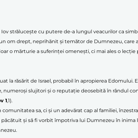
Iov strălucește cu putere de-a lungul veacurilor ca simbol al
st un om drept, neprihănit și temător de Dumnezeu, care a
u doar o mărturie a suferinței omenești, ci mai ales o lecț
nut situat la răsărit de Israel, probabil în apropierea Edo
e, numeroși slujitori și o reputație deosebită în rândul con
ov 1
,1).
 comunitatea sa, ci și un adevărat cap al familiei, înzestra
i păcătuit și să fi vorbit împotriva lui Dumnezeu în inima l
mnezeu.