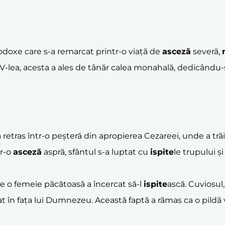
rtodoxe care s-a remarcat printr-o viață de
asceză
severă,
IV-lea, acesta a ales de tânăr calea monahală, dedicându
 retras într-o peșteră din apropierea Cezareei, unde a tră
tr-o
asceză
aspră, sfântul s-a luptat cu
ispite
le trupului ș
e o femeie păcătoasă a încercat să-l
ispite
ască. Cuviosul,
rat în fața lui Dumnezeu. Această faptă a rămas ca o pild