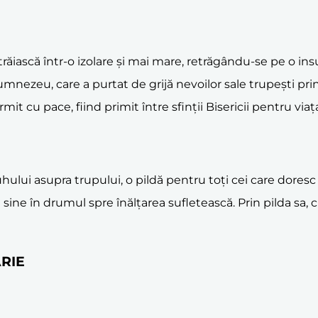
trăiască într-o izolare și mai mare, retrăgându-se pe o insul
 Dumnezeu, care a purtat de grijă nevoilor sale trupești p
it cu pace, fiind primit între sfinții Bisericii pentru via
hului asupra trupului, o pildă pentru toți cei care dores
de sine în drumul spre înălțarea sufletească. Prin pilda sa,
ARIE