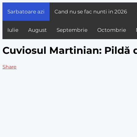
Sarbatoare azi
Cand nu se fac nunti in
2026
Iulie
August
Septembrie
Octombrie
Cuviosul Martinian: Pildă 
Share