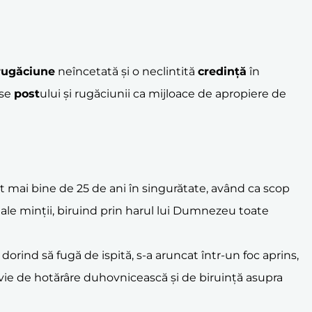
rugăciune
neîncetată și o neclintită
credință
în
-se
post
ului și rugăciunii ca mijloace de apropiere de
it mai bine de 25 de ani în singurătate, având ca scop
i ale minții, biruind prin harul lui Dumnezeu toate
 dorind să fugă de ispită, s-a aruncat într-un foc aprins,
ă vie de hotărâre duhovnicească și de biruință asupra