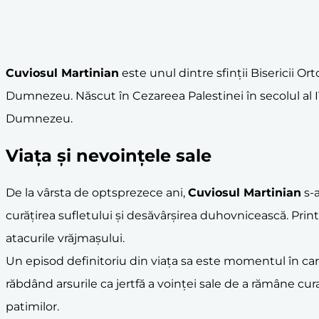
Cuviosul Martinian
este unul dintre sfinții Bisericii O
Dumnezeu. Născut în Cezareea Palestinei în secolul al 
Dumnezeu.
Viața și nevoințele sale
De la vârsta de optsprezece ani,
Cuviosul Martinian
s-a
curățirea sufletului și desăvârșirea duhovnicească. Prin
atacurile vrăjmașului.
Un episod definitoriu din viața sa este momentul în car
răbdând arsurile ca jertfă a voinței sale de a rămâne cu
patimilor.