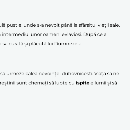
ă pustie, unde s-a nevoit până la sfârșitul vieții sale.
rin intermediul unor oameni evlavioși. După ce a
ța sa curată și plăcută lui Dumnezeu.
c să urmeze calea nevoinței duhovnicești. Viața sa ne
 creștinii sunt chemați să lupte cu
ispite
le lumii și să