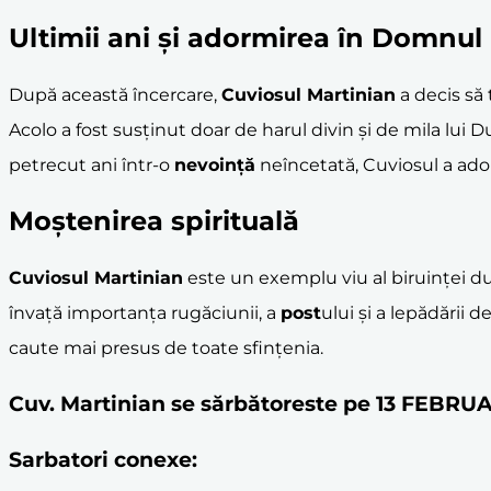
Ultimii ani și adormirea în Domnul
După această încercare,
Cuviosul Martinian
a decis să 
Acolo a fost susținut doar de harul divin și de mila lui
petrecut ani într-o
nevoință
neîncetată, Cuviosul a adorm
Moștenirea spirituală
Cuviosul Martinian
este un exemplu viu al biruinței du
învață importanța rugăciunii, a
post
ului și a lepădării 
caute mai presus de toate sfințenia.
Cuv. Martinian se sărbătoreste pe 13 FEBRU
Sarbatori conexe: