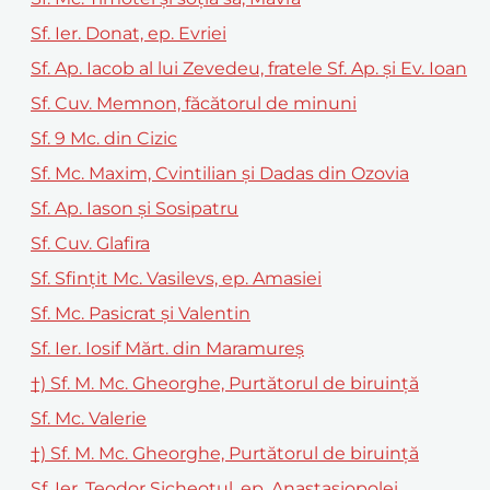
Sf. Ier. Donat, ep. Evriei
Sf. Ap. Iacob al lui Zevedeu, fratele Sf. Ap. și Ev. Ioan
Sf. Cuv. Memnon, făcătorul de minuni
Sf. 9 Mc. din Cizic
Sf. Mc. Maxim, Cvintilian și Dadas din Ozovia
Sf. Ap. Iason și Sosipatru
Sf. Cuv. Glafira
Sf. Sfințit Mc. Vasilevs, ep. Amasiei
Sf. Mc. Pasicrat și Valentin
Sf. Ier. Iosif Mărt. din Maramureș
†) Sf. M. Mc. Gheorghe, Purtătorul de biruință
Sf. Mc. Valerie
†) Sf. M. Mc. Gheorghe, Purtătorul de biruinţă
Sf. Ier. Teodor Sicheotul, ep. Anastasiopolei