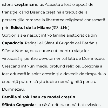
istoria
creștinism
ului. Aceasta a fost o epocă de
tranziție, când Biserica creștină a trecut de la
persecuțiile romane la libertatea religioasă consacrată
prin
Edictul de la Milano
(313 d.Hr.).
Gorgonia s-a născut într-o familie aristocratică din
Capadocia
. Părinții ei, Sfântul Grigorie cel Bătrân și
Sfânta Nonna, erau cunoscuți pentru viața lor
virtuoasă și pentru devotamentul față de Dumnezeu.
Crescând într-un mediu profund religios, Gorgonia a
fost educată în spirit creștin și a dovedit de timpuriu o
credință puternică și o iubire nemărginită pentru
Dumnezeu.
Familia și rolul său ca model creștin
Sfânta Gorgonia
s-a căsătorit cu un bărbat evlavios,