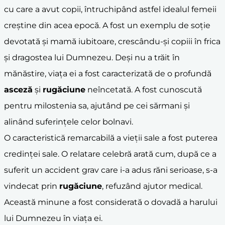
cu care a avut copii, întruchipând astfel idealul femeii
creștine din acea epocă. A fost un exemplu de soție
devotată și mamă iubitoare, crescându-și copiii în frica
și dragostea lui Dumnezeu. Deși nu a trăit în
mănăstire, viața ei a fost caracterizată de o profundă
asceză
și
rugăciune
neîncetată. A fost cunoscută
pentru milostenia sa, ajutând pe cei sărmani și
alinând suferințele celor bolnavi.
O caracteristică remarcabilă a vieții sale a fost puterea
credinței sale. O relatare celebră arată cum, după ce a
suferit un accident grav care i-a adus răni serioase, s-a
vindecat prin
rugăciune
, refuzând ajutor medical.
Această minune a fost considerată o dovadă a harului
lui Dumnezeu în viața ei.