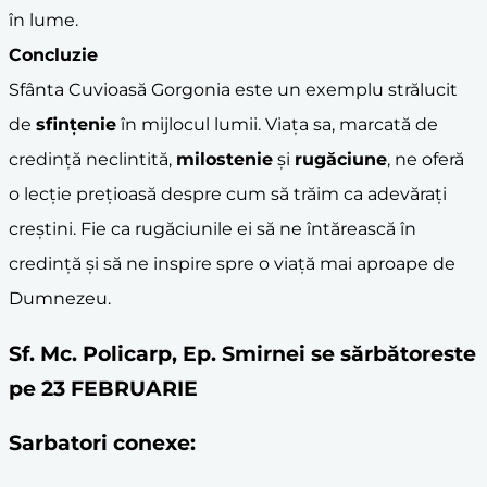
în lume.
Concluzie
Sfânta Cuvioasă Gorgonia este un exemplu strălucit
de
sfințenie
în mijlocul lumii. Viața sa, marcată de
credință neclintită,
milostenie
și
rugăciune
, ne oferă
o lecție prețioasă despre cum să trăim ca adevărați
creștini. Fie ca rugăciunile ei să ne întărească în
credință și să ne inspire spre o viață mai aproape de
Dumnezeu.
Sf. Mc. Policarp, Ep. Smirnei se sărbătoreste
pe 23 FEBRUARIE
Sarbatori conexe: