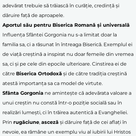
adevărat trebuie să trăiască în curăție, credință și
dăruire față de aproapele.
Aportul său pentru Biserica Romană și universală
Influența Sfântei Gorgonia nu s-a limitat doar la
familia sa, ci a răsunat în întreaga Biserică. Exemplul ei
de viață creștină a inspirat nu doar femeile din vremea
sa, ci și pe cele din epocile ulterioare. Cinstirea ei de
către
Biserica Ortodoxă
și de către tradiția creștină
atestă importanța sa ca model de virtute.
Sfânta Gorgonia
ne amintește că adevărata valoare a
unui creștin nu constă într-o poziție socială sau în
realizări lumești, ci în trăirea autentică a Evangheliei.
Prin
rugăciune
,
asceză
și dăruire față de cei aflați în
nevoie, ea rămâne un exemplu viu al iubirii lui Hristos