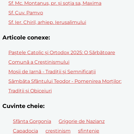
Sf. Mc. Montanus, pr. și soția sa, Maxima
Sf. Cuv. Pamvo
Sf. Ier. Chiril, arhiep. Ierusalimului
Articole conexe:
Paștele Catolic și Ortodox 2025: O Sărbătoare
Comună a Creștinismului
Moșii de Iarnă - Tradiții și Semnificații
Sâmbăta Sfântului Teodor - Pomenirea Morților:
Tradiții și Obiceiuri
Cuvinte cheie:
Sfânta Gorgonia
Grigorie de Nazianz
Capadocia
creștinism
sfințenie