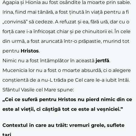
Agapia și Hionia au fost osândite la moarte prin sabie.
Irina, fiind mai tânără, a fost ținută în viață pentru a fi
„convinsă” să cedeze. A refuzat și ea, fără ură, dar cu o
forță care i-a înfricoșat chiar și pe chinuitorii ei. În cele
din urmă, a fost aruncată într-o prăpastie, murind tot
pentru
Hristos
.
Nimic nu a fost întâmplător în această
jertfă
.
Mucenicia lor nu a fost o moarte absurdă, ci o alegere
conștientă de a nu-L trăda pe Cel care le-a iubit întâi.
Sfântul Vasile cel Mare spune:
„Cei ce suferă pentru
Hristos
nu pierd nimic din ce
este al vieții, ci câștigă tot ce este al veșniciei.”
Contextul în care au trăit: vremuri grele, suflete
tari