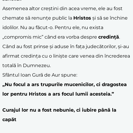
Asemenea altor creștini din acea vreme, ele au fost
chemate să renunțe public la
Hristos
și să se închine
idolilor. Nu au făcut-o. Pentru ele, nu exista
„compromis mic” când era vorba despre
credință
.
Când au fost prinse și aduse în fața judecătorilor, și-au
afirmat credința cu o liniște care venea din încrederea
totală în Dumnezeu.
Sfântul Ioan Gură de Aur spune:
„Nu focul a ars trupurile mucenicilor, ci dragostea
lor pentru
Hristos
a ars focul lumii acesteia.”
Curajul lor nu a fost nebunie, ci iubire până la
capăt