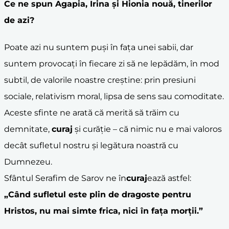
Ce ne spun Agapia, Irina și Hionia nouă, tinerilor
de azi?
Poate azi nu suntem puși în fața unei sabii, dar
suntem provocați în fiecare zi să ne lepădăm, în mod
subtil, de valorile noastre creștine: prin presiuni
sociale, relativism moral, lipsa de sens sau comoditate.
Aceste sfinte ne arată că merită să trăim cu
demnitate,
curaj
și curăție – că nimic nu e mai valoros
decât sufletul nostru și legătura noastră cu
Dumnezeu.
Sfântul Serafim de Sarov ne în
curaj
ează astfel:
„Când sufletul este plin de dragoste pentru
Hristos
, nu mai simte frica, nici în fața morții.”