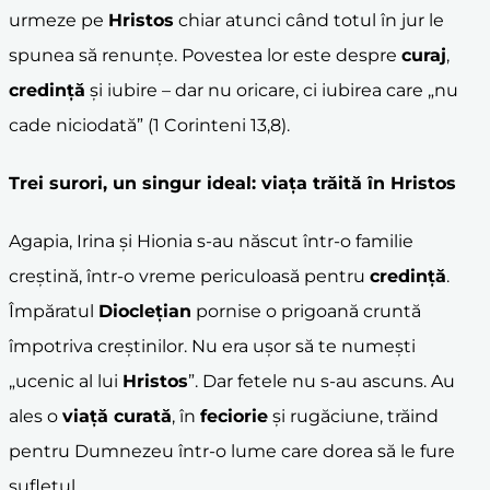
urmeze pe
Hristos
chiar atunci când totul în jur le
spunea să renunțe. Povestea lor este despre
curaj
,
credință
și iubire – dar nu oricare, ci iubirea care „nu
cade niciodată” (1 Corinteni 13,8).
Trei surori, un singur ideal: viața trăită în
Hristos
Agapia, Irina și Hionia s-au născut într-o familie
creștină, într-o vreme periculoasă pentru
credință
.
Împăratul
Dioclețian
pornise o prigoană cruntă
împotriva creștinilor. Nu era ușor să te numești
„ucenic al lui
Hristos
”. Dar fetele nu s-au ascuns. Au
ales o
viață curată
, în
feciorie
și rugăciune, trăind
pentru Dumnezeu într-o lume care dorea să le fure
sufletul.