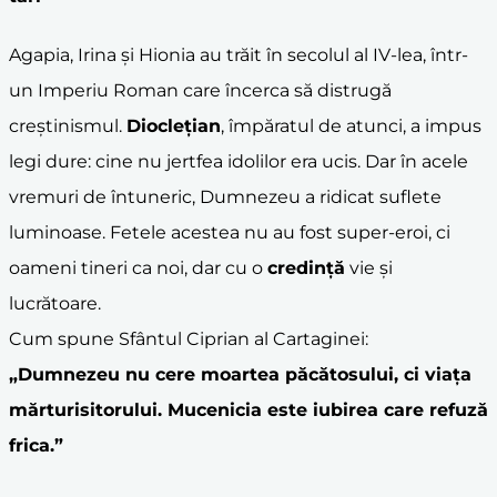
Agapia, Irina și Hionia au trăit în secolul al IV-lea, într-
un Imperiu Roman care încerca să distrugă
creștinismul.
Dioclețian
, împăratul de atunci, a impus
legi dure: cine nu jertfea idolilor era ucis. Dar în acele
vremuri de întuneric, Dumnezeu a ridicat suflete
luminoase. Fetele acestea nu au fost super-eroi, ci
oameni tineri ca noi, dar cu o
credință
vie și
lucrătoare.
Cum spune Sfântul Ciprian al Cartaginei:
„Dumnezeu nu cere moartea păcătosului, ci viața
mărturisitorului. Mucenicia este iubirea care refuză
frica.”