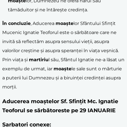
moaște
lor, Dumnezeu ne oferă harul Său
tămăduitor și ne întărește credința.
În concluzie
, Aducerea
moaște
lor Sfântului Sfințit
Mucenic Ignatie Teoforul este o sărbătoare care ne
invită să reflectăm asupra sensului vieții, asupra
valorilor creștine și asupra speranței în viața veșnică.
Prin viața și
martiriu
l său, Sfântul Ignatie ne-a lăsat un
exemplu de urmat, iar
moaște
le sale sunt o mărturie
a puterii lui Dumnezeu și a biruinței credinței asupra
morții.
Aducerea moaştelor Sf. Sfinţit Mc. Ignatie
Teoforul se sărbătoreste pe 29 IANUARIE
Sarbatori conexe: