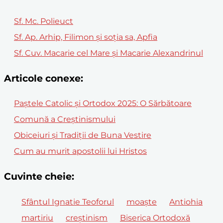
Sf. Mc. Polieuct
Sf. Ap. Arhip, Filimon şi soţia sa, Apfia
Sf. Cuv. Macarie cel Mare și Macarie Alexandrinul
Articole conexe:
Paștele Catolic și Ortodox 2025: O Sărbătoare
Comună a Creștinismului
Obiceiuri și Tradiții de Buna Vestire
Cum au murit apostolii lui Hristos
Cuvinte cheie:
Sfântul Ignatie Teoforul
moaște
Antiohia
martiriu
creștinism
Biserica Ortodoxă