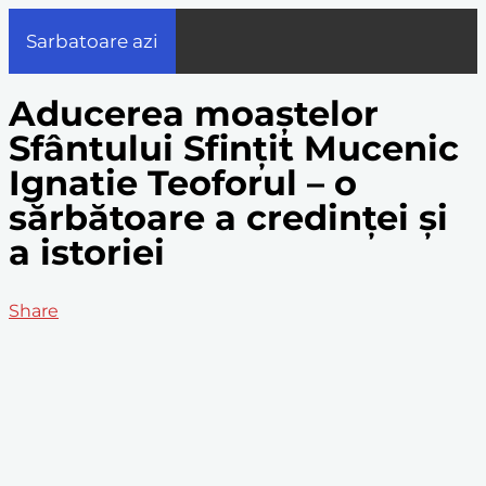
Sarbatoare azi
Aducerea moaștelor
Sfântului Sfințit Mucenic
Ignatie Teoforul – o
sărbătoare a credinței și
a istoriei
Share