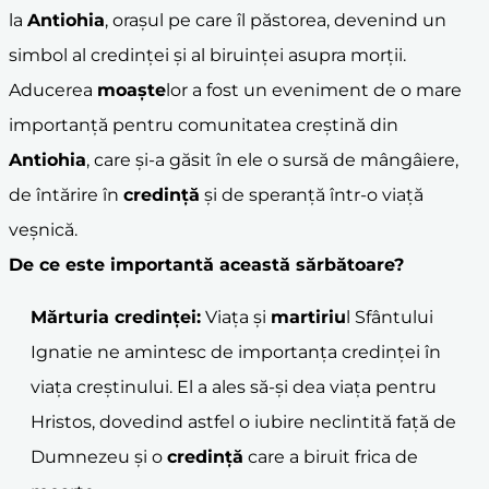
la
Antiohia
, orașul pe care îl păstorea, devenind un
simbol al credinței și al biruinței asupra morții.
Aducerea
moaște
lor a fost un eveniment de o mare
importanță pentru comunitatea creștină din
Antiohia
, care și-a găsit în ele o sursă de mângâiere,
de întărire în
credință
și de speranță într-o viață
veșnică.
De ce este importantă această sărbătoare?
Mărturia credinței:
Viața și
martiriu
l Sfântului
Ignatie ne amintesc de importanța credinței în
viața creștinului. El a ales să-și dea viața pentru
Hristos, dovedind astfel o iubire neclintită față de
Dumnezeu și o
credință
care a biruit frica de