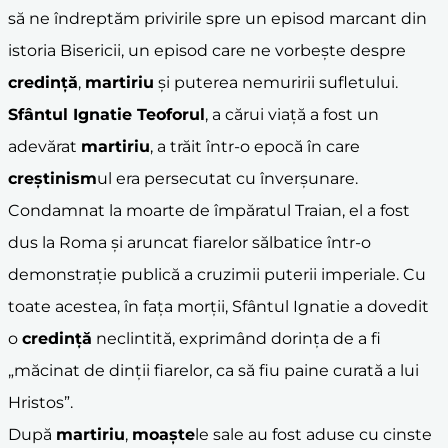
să ne îndreptăm privirile spre un episod marcant din
istoria Bisericii, un episod care ne vorbește despre
credință
,
martiriu
și puterea nemuririi sufletului.
Sfântul Ignatie Teoforul
, a cărui viață a fost un
adevărat
martiriu
, a trăit într-o epocă în care
creștinism
ul era persecutat cu înverșunare.
Condamnat la moarte de împăratul Traian, el a fost
dus la Roma și aruncat fiarelor sălbatice într-o
demonstrație publică a cruzimii puterii imperiale. Cu
toate acestea, în fața morții, Sfântul Ignatie a dovedit
o
credință
neclintită, exprimând dorința de a fi
„măcinat de dinții fiarelor, ca să fiu paine curată a lui
Hristos”.
După
martiriu
,
moaște
le sale au fost aduse cu cinste