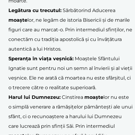
moarte.
Legătura cu trecutul:
Sărbătorind Aducerea
moaște
lor, ne legăm de istoria Bisericii și de marile
figuri care au marcat-o. Prin intermediul sfinților, ne
conectăm cu tradiția apostolică și cu învățătura
autentică a lui Hristos.
Speranța în viața veșnică:
Moaștele Sfântului
Ignatie sunt pentru noi un semn al învierii și al vieții
veșnice. Ele ne arată că moartea nu este sfârșitul, ci
o trecere către o realitate superioară.
Harul lui Dumnezeu:
Cinstirea
moaște
lor nu este
o simplă venerare a rămășițelor pământești ale unui
sfânt, ci o recunoaștere a harului lui Dumnezeu
care lucrează prin sfinții Săi. Prin intermediul