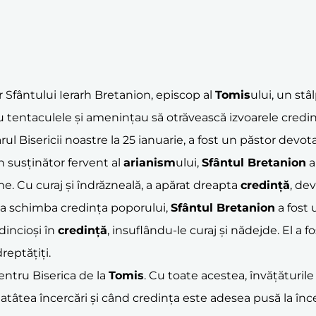
or Sfântului Ierarh Bretanion, episcop al
Tomis
ului, un st
u tentaculele și amenințau să otrăvească izvoarele credințe
ul Bisericii noastre la 25 ianuarie, a fost un păstor devot
n susținător fervent al
arianism
ului,
Sfântul Bretanion
a
e. Cu curaj și îndrăzneală, a apărat dreapta
credință
, de
e a schimba credința poporului,
Sfântul Bretanion
a fost 
dincioși în
credință
, insuflându-le curaj și nădejde. El a f
reptățiți.
entru Biserica de la
Tomis
. Cu toate acestea, învățăturil
 atâtea încercări și când credința este adesea pusă la în