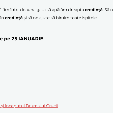
să fim întotdeauna gata să apărăm dreapta
credință
. Să
 în
credință
și să ne ajute să biruim toate ispitele.
ste pe 25 IANUARIE
m și începutul Drumului Crucii