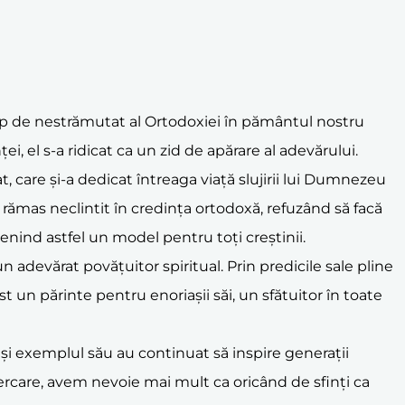
âlp de nestrămutat al Ortodoxiei în pământul nostru
i, el s-a ridicat ca un zid de apărare al adevărului.
at, care și-a dedicat întreaga viață slujirii lui Dumnezeu
 rămas neclintit în credința ortodoxă, refuzând să facă
venind astfel un model pentru toți creștinii.
un adevărat povățuitor spiritual. Prin predicile sale pline
ost un părinte pentru enoriașii săi, un sfătuitor în toate
e și exemplul său au continuat să inspire generații
cercare, avem nevoie mai mult ca oricând de sfinți ca