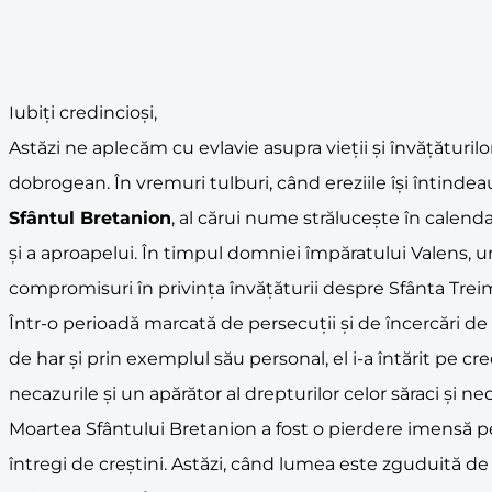
Iubiți credincioși,
Astăzi ne aplecăm cu evlavie asupra vieții și învățăturil
dobrogean. În vremuri tulburi, când ereziile își întindea
Sfântul Bretanion
, al cărui nume strălucește în calendar
și a aproapelui. În timpul domniei împăratului Valens, u
compromisuri în privința învățăturii despre Sfânta Treim
Într-o perioadă marcată de persecuții și de încercări d
de har și prin exemplul său personal, el i-a întărit pe cre
necazurile și un apărător al drepturilor celor săraci și ned
Moartea Sfântului Bretanion a fost o pierdere imensă p
întregi de creștini. Astăzi, când lumea este zguduită de