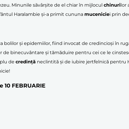
eu. Minunile săvârșite de el chiar în mijlocul
chinuri
lor
 Sfântul Haralambie și-a primit cununa
mucenicie
i prin de
 bolilor și epidemiilor, fiind invocat de credincioși în r
zvor de binecuvântare și tămăduire pentru cei ce le cinstes
mplu de
credință
neclintită și de iubire jertfelnică pentru 
icie!
 pe 10 FEBRUARIE