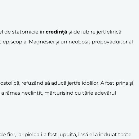
l de statornicie în
credință
și de iubire jertfelnică
ost episcop al Magnesiei și un neobosit propovăduitor al
lică, refuzând să aducă jertfe idolilor. A fost prins și
 a rămas neclintit, mărturisind cu tărie adevărul
 fier, iar pielea i-a fost jupuită, însă el a îndurat toate