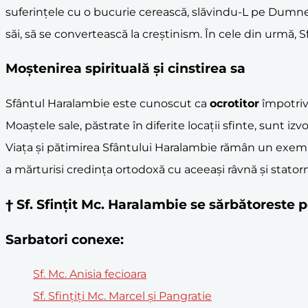
suferințele cu o bucurie cerească, slăvindu-L pe Dumnez
săi, să se convertească la creștinism. În cele din urmă,
Moștenirea spirituală și cinstirea sa
Sfântul Haralambie este cunoscut ca
ocrotitor
împotriva
Moaștele sale, păstrate în diferite locații sfinte, sunt i
Viața și pătimirea Sfântului Haralambie rămân un exe
a mărturisi credința ortodoxă cu aceeași râvnă și statorn
† Sf. Sfinţit Mc. Haralambie se sărbătoreste
Sarbatori conexe:
Sf. Mc. Anisia fecioara
Sf. Sfinţiţi Mc. Marcel şi Pangratie