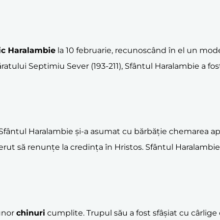
nic Haralambie
la 10 februarie, recunoscând în el un mode
păratului Septimiu Sever (193-211), Sfântul Haralambie a f
 Sfântul Haralambie și-a asumat cu bărbăție chemarea aposto
erut să renunțe la credința în Hristos. Sfântul Haralambie
 unor
chinuri
cumplite. Trupul său a fost sfâșiat cu cârlige de