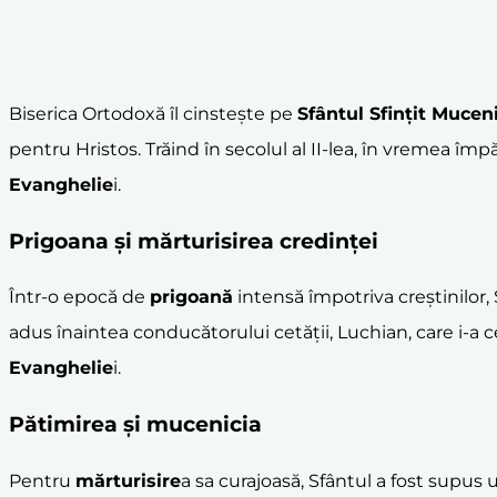
Biserica Ortodoxă îl cinstește pe
Sfântul Sfințit Muce
pentru Hristos. Trăind în secolul al II-lea, în vremea îm
Evanghelie
i.
Prigoana și
mărturisire
a credinței
Într-o epocă de
prigoană
intensă împotriva creștinilor,
adus înaintea conducătorului cetății, Luchian, care i-a c
Evanghelie
i.
Pătimirea și mucenicia
Pentru
mărturisire
a sa curajoasă, Sfântul a fost supus