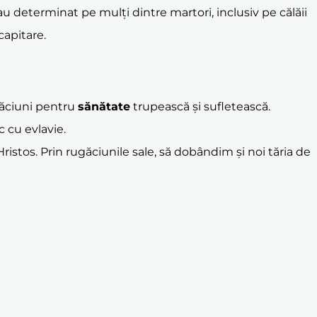
 au determinat pe mulți dintre martori, inclusiv pe călăii
capitare.
ugăciuni pentru
sănătate
trupească și sufletească.
c cu evlavie.
Hristos. Prin rugăciunile sale, să dobândim și noi tăria de