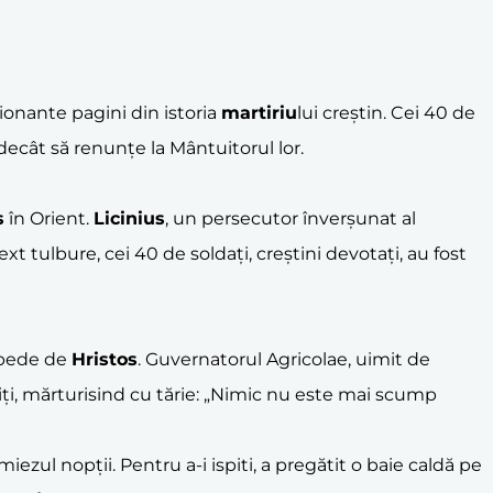
ionante pagini din istoria
martiri
u
lui creștin. Cei 40 de
 decât să renunțe la Mântuitorul lor.
s
în Orient.
Licinius
, un persecutor înverșunat al
xt tulbure, cei 40 de soldați, creștini devotați, au fost
epede de
Hristos
. Guvernatorul Agricolae, uimit de
ntiți, mărturisind cu tărie: „Nimic nu este mai scump
iezul nopții. Pentru a-i ispiti, a pregătit o baie caldă pe