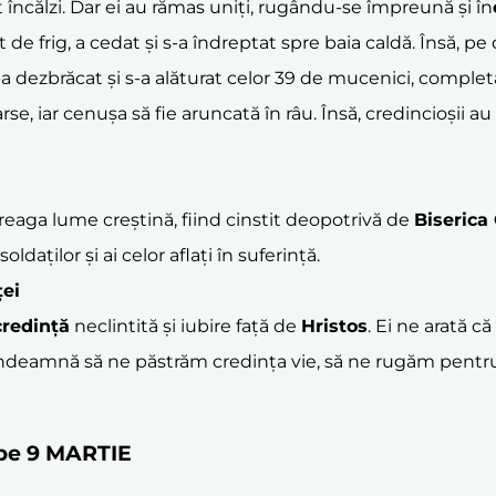
t încălzi. Dar ei au rămas uniți, rugându-se împreună și în
t de frig, a cedat și s-a îndreptat spre baia caldă. Însă, 
 s-a dezbrăcat și s-a alăturat celor 39 de mucenici, comple
arse, iar cenușa să fie aruncată în râu. Însă, credincioșii 
treaga lume creștină, fiind cinstit deopotrivă de
Biserica
soldaților și ai celor aflați în suferință.
ței
credință
neclintită și iubire față de
Hristos
. Ei ne arată c
 îndeamnă să ne păstrăm credința vie, să ne rugăm pentru ce
e pe 9 MARTIE