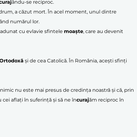
curaj
ându-se reciproc.
pe drum, a căzut mort. În acel moment, unul dintre
tând numărul lor.
au adunat cu evlavie sfintele
moaște
, care au devenit
 Ortodoxă
și de cea Catolică. În România, acești sfinți
ă nimic nu este mai presus de credința noastră și că, prin
i aflați în suferință și să ne în
curaj
ăm reciproc în