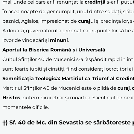
mal, unde cei care ar fi renunțat la
credință
s-ar fi putu
În acea noapte de ger cumplit, unul dintre soldați, slăbi
paznici, Aglaios, impresionat de
curaj
ul și credința lor,
A doua zi, guvernatorul a ordonat ca trupurile lor să fie 
izvor de vindecări și
minuni
.
Aportul la Biserica Română și Universală
Cultul Sfinților 40 de Mucenici s-a răspândit rapid în în
sunt foarte iubiți și cinstiți, fiind considerați ocrotitori ai 
Semnificația Teologică: Martiriul ca Triumf al Credin
Martiriul Sfinților 40 de Mucenici este o pildă de
curaj
,
Hristos
, putem birui chiar și moartea. Sacrificiul lor ne
momentele dificile.
†) Sf. 40 de Mc. din Sevastia se sărbătorest