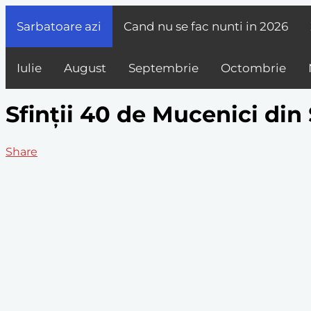
Sarbatoare azi
Cand nu se fac nunti in
2026
Iulie
August
Septembrie
Octombrie
Sfinții 40 de Mucenici din 
Share