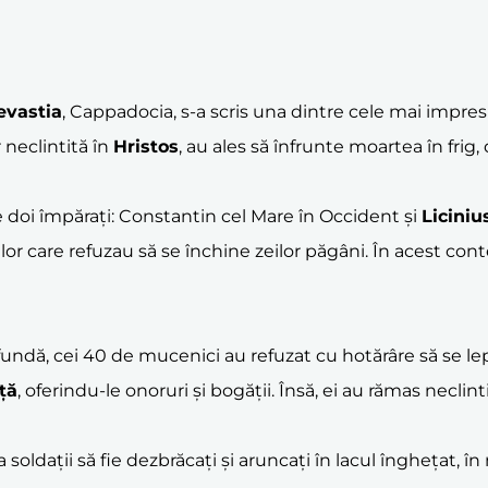
evastia
, Cappadocia, s-a scris una dintre cele mai impres
r neclintită în
Hristos
, au ales să înfrunte moartea în frig,
re doi împărați: Constantin cel Mare în Occident și
Liciniu
or care refuzau să se închine zeilor păgâni. În acest conte
undă, cei 40 de mucenici au refuzat cu hotărâre să se l
ță
, oferindu-le onoruri și bogății. Însă, ei au rămas necli
dații să fie dezbrăcați și aruncați în lacul înghețat, în m