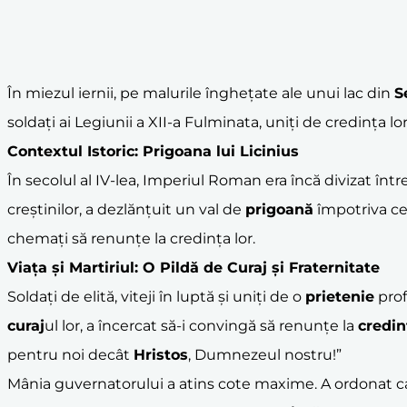
În miezul iernii, pe malurile înghețate ale unui lac din
S
soldați ai Legiunii a XII-a Fulminata, uniți de credința lo
Contextul Istoric: Prigoana lui
Licinius
În secolul al IV-lea, Imperiul Roman era încă divizat înt
creștinilor, a dezlănțuit un val de
prigoană
împotriva cel
chemați să renunțe la credința lor.
Viața și Martiriul: O Pildă de Curaj și Fraternitate
Soldați de elită, viteji în luptă și uniți de o
prietenie
prof
curaj
ul lor, a încercat să-i convingă să renunțe la
credin
pentru noi decât
Hristos
, Dumnezeul nostru!”
Mânia guvernatorului a atins cote maxime. A ordonat ca sol