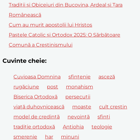
Tradiții și Obiceiuri din Bucovina, Ardeal și Țara
Românească
Cum au murit apostolii lui Hristos
Paștele Catolic și Ortodox 2025: O Sărbătoare
Comună a Creștinismului
Cuvinte cheie:
Cuvioasa Domnina
sfințenie
asceză
rugăciune
post
monahism
Biserica Ortodoxă
persecuții
viață duhovnicească
moaște
cult creștin
model de credință
nevoință
sfinți
tradiție ortodoxă
Antiohia
teologie
smerenie
har
minuni