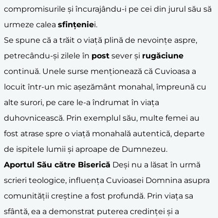
compromisurile și încurajându-i pe cei din jurul său să
urmeze calea
sfințenie
i.
Se spune că a trăit o viață plină de nevoințe aspre,
petrecându-și zilele în
post
sever și
rugăciune
continuă. Unele surse menționează că Cuvioasa a
locuit într-un mic așezământ monahal, împreună cu
alte surori, pe care le-a îndrumat în viața
duhovnicească. Prin exemplul său, multe femei au
fost atrase spre o viață monahală autentică, departe
de ispitele lumii și aproape de Dumnezeu.
Aportul Său către Biserică
Deși nu a lăsat în urmă
scrieri teologice, influența Cuvioasei Domnina asupra
comunității creștine a fost profundă. Prin viața sa
sfântă, ea a demonstrat puterea credinței și a