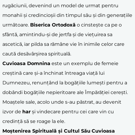
rugăciunii, devenind un model de urmat pentru
monahii și credincioșii din timpul său și din generațiile
următoare.
Biserica Ortodoxă
o cinstește ca pe o
sfântă, amintindu-și de jertfa și de viețuirea sa
ascetică, iar pilda sa rămâne vie în inimile celor care
caută desăvârșirea spirituală.
Cuvioasa Domnina
este un exemplu de femeie
creștină care și-a închinat întreaga viață lui
Dumnezeu, renunțând la bogățiile lumești pentru a
dobândi bogățiile nepieritoare ale Împărăției cerești.
Moaștele sale, acolo unde s-au păstrat, au devenit
izvor de
har
și vindecare pentru cei care vin cu
credință să se roage la ele.
Moștenirea Spirituală și Cultul Său
Cuvioasa