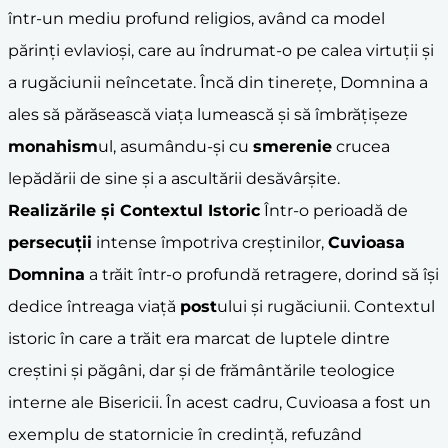
într-un mediu profund religios, având ca model
părinți evlavioși, care au îndrumat-o pe calea virtuții și
a rugăciunii neîncetate. Încă din tinerețe, Domnina a
ales să părăsească viața lumească și să îmbrățișeze
monahism
ul, asumându-și cu
smerenie
crucea
lepădării de sine și a ascultării desăvârșite.
Realizările și Contextul Istoric
Într-o perioadă de
persecuții
intense împotriva creștinilor,
Cuvioasa
Domnina
a trăit într-o profundă retragere, dorind să își
dedice întreaga viață
post
ului și rugăciunii. Contextul
istoric în care a trăit era marcat de luptele dintre
creștini și păgâni, dar și de frământările teologice
interne ale Bisericii. În acest cadru, Cuvioasa a fost un
exemplu de statornicie în credință, refuzând