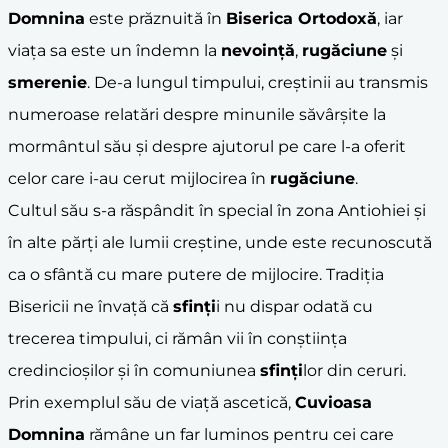
Domnina
este prăznuită în
Biserica Ortodoxă
, iar
viața sa este un îndemn la
nevoință
,
rugăciune
și
smerenie
. De-a lungul timpului, creștinii au transmis
numeroase relatări despre minunile săvârșite la
mormântul său și despre ajutorul pe care l-a oferit
celor care i-au cerut mijlocirea în
rugăciune
.
Cultul său s-a răspândit în special în zona Antiohiei și
în alte părți ale lumii creștine, unde este recunoscută
ca o sfântă cu mare putere de mijlocire. Tradiția
Bisericii ne învață că
sfinți
i nu dispar odată cu
trecerea timpului, ci rămân vii în conștiința
credincioșilor și în comuniunea
sfinți
lor din ceruri.
Prin exemplul său de viață ascetică,
Cuvioasa
Domnina
rămâne un far luminos pentru cei care