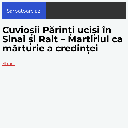
Sarbatoare azi
Cuvioșii Părinți uciși în
Sinai și Rait – Martiriul ca
mărturie a credinței
Share