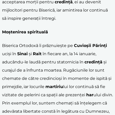
acceptarea morții pentru
credință
, ei au devenit
mijlocitori pentru Biserică, iar amintirea lor continuă
să inspire generații întregi.
Moștenirea spirituală
Biserica Ortodoxă îi prăznuiește pe
Cuvioșii Părinți
uciși în
Sinai
și
Rait
în fiecare an, la 14 ianuarie,
aducându-le laudă pentru statornicia în
credință
și
curajul de a înfrunta moartea. Rugăciunile lor sunt
chemate de către credincioși în momente de ispită și
primejdie, iar locurile
martiriu
lui lor continuă să fie
vizitate de pelerini ca spații ale prezenței
har
ului divin.
Prin exemplul lor, suntem chemați să înțelegem că
adevărata libertate constă în legătura cu Dumnezeu,