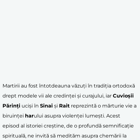
Martirii au fost întotdeauna văzuți în tradiția ortodoxă
drept modele vii ale credinței și curajului, iar
Cuvioșii
Părinți
uciși în
Sinai
și
Rait
reprezintă o mărturie vie a
biruinței
har
ului asupra violenței lumești. Acest
episod al istoriei creștine, de o profundă semnificație
spirituală, ne invită să medităm asupra chemării la