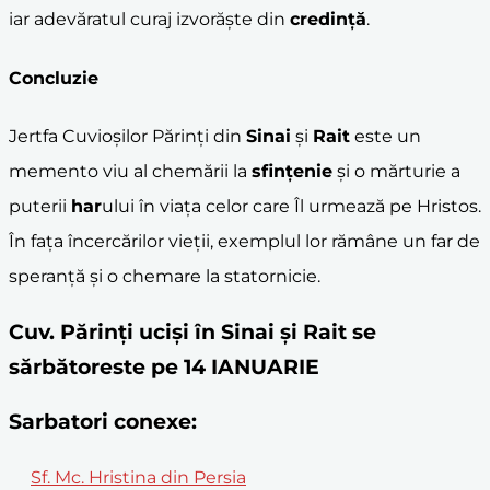
iar adevăratul curaj izvorăște din
credință
.
Concluzie
Jertfa Cuvioșilor Părinți din
Sinai
și
Rait
este un
memento viu al chemării la
sfințenie
și o mărturie a
puterii
har
ului în viața celor care Îl urmează pe Hristos.
În fața încercărilor vieții, exemplul lor rămâne un far de
speranță și o chemare la statornicie.
Cuv. Părinţi ucişi în Sinai şi Rait se
sărbătoreste pe 14 IANUARIE
Sarbatori conexe:
Sf. Mc. Hristina din Persia