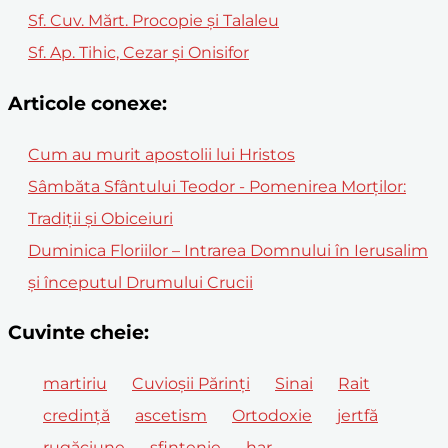
Sf. Cuv. Mărt. Procopie și Talaleu
Sf. Ap. Tihic, Cezar şi Onisifor
Articole conexe:
Cum au murit apostolii lui Hristos
Sâmbăta Sfântului Teodor - Pomenirea Morților:
Tradiții și Obiceiuri
Duminica Floriilor – Intrarea Domnului în Ierusalim
și începutul Drumului Crucii
Cuvinte cheie:
martiriu
Cuvioșii Părinți
Sinai
Rait
credință
ascetism
Ortodoxie
jertfă
rugăciune
sfințenie
har