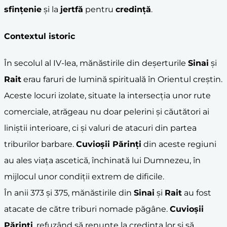
sfințenie
și la
jertfă
pentru
credință
.
Contextul istoric
În secolul al IV-lea, mănăstirile din deșerturile
Sinai
și
Rait
erau faruri de lumină spirituală în Orientul creștin.
Aceste locuri izolate, situate la intersecția unor rute
comerciale, atrăgeau nu doar pelerini și căutători ai
liniștii interioare, ci și valuri de atacuri din partea
triburilor barbare.
Cuvioșii Părinți
din aceste regiuni
au ales viața ascetică, închinată lui Dumnezeu, în
mijlocul unor condiții extrem de dificile.
În anii 373 și 375, mănăstirile din
Sinai
și
Rait
au fost
atacate de către triburi nomade păgâne.
Cuvioșii
Părinți
, refuzând să renunțe la credința lor și să