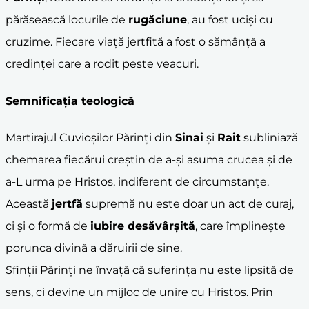
părăsească locurile de
rugăciune
, au fost uciși cu
cruzime. Fiecare viață jertfită a fost o sămânță a
credinței care a rodit peste veacuri.
Semnificația teologică
Martirajul Cuvioșilor Părinți din
Sinai
și
Rait
subliniază
chemarea fiecărui creștin de a-și asuma crucea și de
a-L urma pe Hristos, indiferent de circumstanțe.
Această
jertfă
supremă nu este doar un act de curaj,
ci și o formă de
iubire desăvârșită
, care împlinește
porunca divină a dăruirii de sine.
Sfinții Părinți ne învață că suferința nu este lipsită de
sens, ci devine un mijloc de unire cu Hristos. Prin