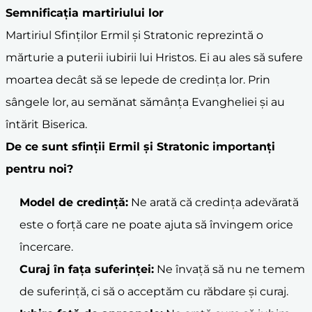
Semnificația
martiriu
lui lor
Martiriul Sfinților Ermil și Stratonic reprezintă o
mărturie a puterii iubirii lui Hristos. Ei au ales să sufere
moartea decât să se lepede de credința lor. Prin
sângele lor, au semănat sămânța Evangheliei și au
întărit Biserica.
De ce sunt sfinții Ermil și Stratonic importanți
pentru noi?
Model de
credință
:
Ne arată că credința adevărată
este o forță care ne poate ajuta să învingem orice
încercare.
Curaj în fața suferinței:
Ne învață să nu ne temem
de suferință, ci să o acceptăm cu răbdare și curaj.