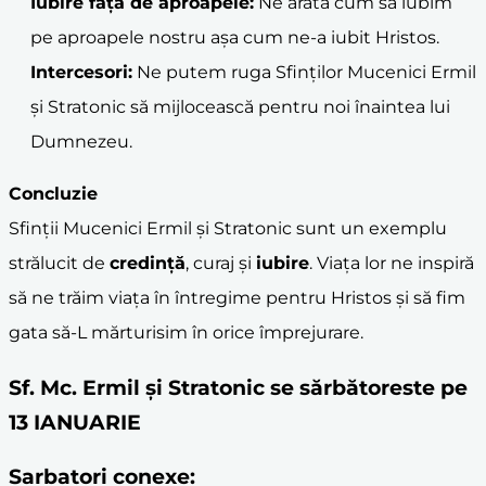
Iubire față de aproapele:
Ne arată cum să iubim
pe aproapele nostru așa cum ne-a iubit Hristos.
Intercesori:
Ne putem ruga Sfinților Mucenici Ermil
și Stratonic să mijlocească pentru noi înaintea lui
Dumnezeu.
Concluzie
Sfinții Mucenici Ermil și Stratonic sunt un exemplu
strălucit de
credință
, curaj și
iubire
. Viața lor ne inspiră
să ne trăim viața în întregime pentru Hristos și să fim
gata să-L mărturisim în orice împrejurare.
Sf. Mc. Ermil și Stratonic se sărbătoreste pe
13 IANUARIE
Sarbatori conexe: