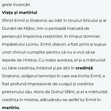
grele încercări.
Viața și
martiriu
l
Sfinții Ermil și Stratonic au trăit în ținutul Iliricului și al
Dunării de Mijloc, într-o perioadă marcată de
persecuții împotriva creștinilor, în timpul domniei
împăratului Liciniu. Ermil, diacon, a fost prins și supus
unor chinuri cumplite pentru că nu a vrut să se
lepede de Hristos. Cu toate acestea, el și-a mărturisit
cu tărie credința, întărind și pe alții în
credință
.
Stratonic, străjerul temniței în care era închis Ermil, a
fost profund impresionat de curajul și credința
prietenului său. Atins de Duhul Sfânt, și el a mărturisit
credința în Hristos, alăturându-se astfel lui Ermil în
martiriu
.