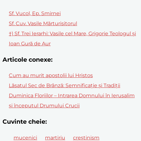
Sf. Vucol, Ep. Smirnei
Sf. Cuv. Vasile Mărturisitorul
†) Sf. Trei Ierarhi: Vasile cel Mare, Grigorie Teologul și
Ioan Gură de Aur
Articole conexe:
Cum au murit apostolii lui Hristos
Lăsatul Sec de Brânză: Semnificație și Tradiții
Duminica Floriilor – Intrarea Domnului în Ierusalim
și începutul Drumului Crucii
Cuvinte cheie:
mucenici
martiriu
creștinism