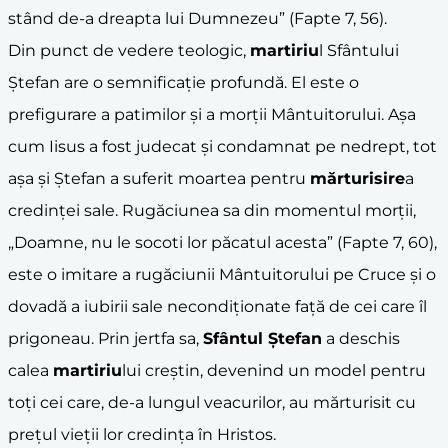
stând de-a dreapta lui Dumnezeu” (Fapte 7, 56).
Din punct de vedere teologic,
martiriu
l Sfântului
Ștefan are o semnificație profundă. El este o
prefigurare a patimilor și a morții Mântuitorului. Așa
cum Iisus a fost judecat și condamnat pe nedrept, tot
așa și Ștefan a suferit moartea pentru
mărturisire
a
credinței sale. Rugăciunea sa din momentul morții,
„Doamne, nu le socoti lor păcatul acesta” (Fapte 7, 60),
este o imitare a rugăciunii Mântuitorului pe Cruce și o
dovadă a iubirii sale necondiționate față de cei care îl
prigoneau. Prin jertfa sa,
Sfântul Ștefan
a deschis
calea
martiriu
lui creștin, devenind un model pentru
toți cei care, de-a lungul veacurilor, au mărturisit cu
prețul vieții lor credința în Hristos.