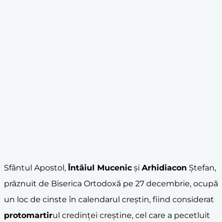
Sfântul Apostol,
Întâiul Mucenic
și
Arhidiacon
Ștefan,
prăznuit de Biserica Ortodoxă pe 27 decembrie, ocupă
un loc de cinste în calendarul creștin, fiind considerat
protomartir
ul credinței creștine, cel care a pecetluit