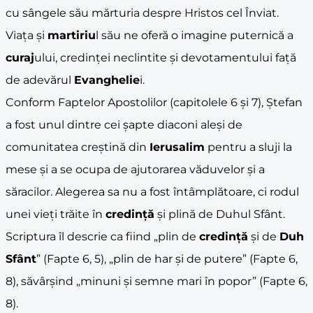
cu sângele său mărturia despre Hristos cel Înviat.
Viața și
martiriu
l său ne oferă o imagine puternică a
curaj
ului, credinței neclintite și devotamentului față
de adevărul
Evanghelie
i.
Conform Faptelor Apostolilor (capitolele 6 și 7), Ștefan
a fost unul dintre cei șapte diaconi aleși de
comunitatea creștină din
Ierusalim
pentru a sluji la
mese și a se ocupa de ajutorarea văduvelor și a
săracilor. Alegerea sa nu a fost întâmplătoare, ci rodul
unei vieți trăite în
credință
și plină de Duhul Sfânt.
Scriptura îl descrie ca fiind „plin de
credință
și de
Duh
Sfânt
” (Fapte 6, 5), „plin de har și de putere” (Fapte 6,
8), săvârșind „minuni și semne mari în popor” (Fapte 6,
8).