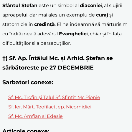
Sfântul Ștefan
este un simbol al
diaconie
i, al slujirii
aproapelui, dar mai ales un exemplu de
curaj
și
statornicie în
credință
. El ne îndeamnă să mărturisim
cu îndrăzneală adevărul
Evanghelie
i, chiar și în fața
dificultăților și a persecuțiilor.
†) Sf. Ap. Întâiul Mc. şi Arhid. Ştefan se
sărbătoreste pe 27 DECEMBRIE
Sarbatori conexe:
Sf. Mc. Trofin şi Talul Sf. Sfintit Mc.Pionie
Sf. Ier. Mărt. Teofilact, ep. Nicomidiei
Sf. Mc. Amfian și Edesie
Articole conexe: