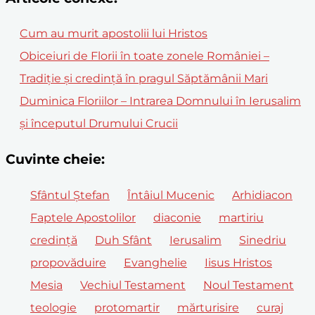
Cum au murit apostolii lui Hristos
Obiceiuri de Florii în toate zonele României –
Tradiție și credință în pragul Săptămânii Mari
Duminica Floriilor – Intrarea Domnului în Ierusalim
și începutul Drumului Crucii
Cuvinte cheie:
Sfântul Ștefan
Întâiul Mucenic
Arhidiacon
Faptele Apostolilor
diaconie
martiriu
credință
Duh Sfânt
Ierusalim
Sinedriu
propovăduire
Evanghelie
Iisus Hristos
Mesia
Vechiul Testament
Noul Testament
teologie
protomartir
mărturisire
curaj