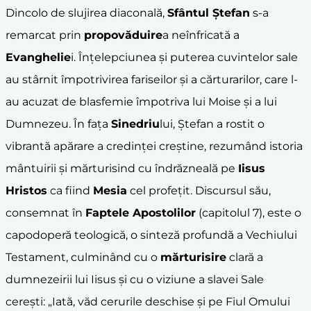
Dincolo de slujirea diaconală,
Sfântul Ștefan
s-a
remarcat prin
propovăduire
a neînfricată a
Evanghelie
i. Înțelepciunea și puterea cuvintelor sale
au stârnit împotrivirea fariseilor și a cărturarilor, care l-
au acuzat de blasfemie împotriva lui Moise și a lui
Dumnezeu. În fața
Sinedriu
lui, Ștefan a rostit o
vibrantă apărare a credinței creștine, rezumând istoria
mântuirii și mărturisind cu îndrăzneală pe
Iisus
Hristos
ca fiind
Mesia
cel profețit. Discursul său,
consemnat în
Faptele Apostolilor
(capitolul 7), este o
capodoperă teologică, o sinteză profundă a Vechiului
Testament, culminând cu o
mărturisire
clară a
dumnezeirii lui Iisus și cu o viziune a slavei Sale
cerești: „Iată, văd cerurile deschise și pe Fiul Omului