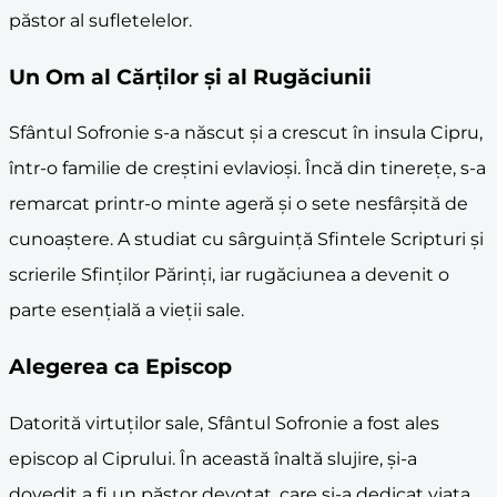
păstor al sufletelelor.
Un Om al Cărților și al Rugăciunii
Sfântul Sofronie s-a născut și a crescut în insula Cipru,
într-o familie de creștini evlavioși. Încă din tinerețe, s-a
remarcat printr-o minte ageră și o sete nesfârșită de
cunoaștere. A studiat cu sârguință Sfintele Scripturi și
scrierile Sfinților Părinți, iar rugăciunea a devenit o
parte esențială a vieții sale.
Alegerea ca Episcop
Datorită virtuților sale, Sfântul Sofronie a fost ales
episcop al Ciprului. În această înaltă slujire, și-a
dovedit a fi un păstor devotat, care și-a dedicat viața