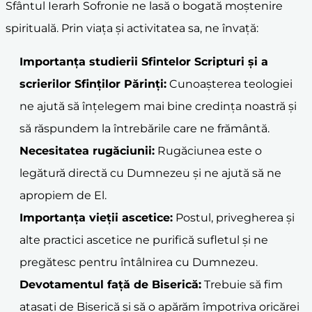
Sfântul Ierarh Sofronie ne lasă o bogată moștenire
spirituală. Prin viața și activitatea sa, ne învață:
Importanța studierii Sfintelor Scripturi și a
scrierilor Sfinților Părinți:
Cunoașterea teologiei
ne ajută să înțelegem mai bine credința noastră și
să răspundem la întrebările care ne frământă.
Necesitatea rugăciunii:
Rugăciunea este o
legătură directă cu Dumnezeu și ne ajută să ne
apropiem de El.
Importanța vieții ascetice:
Postul, privegherea și
alte practici ascetice ne purifică sufletul și ne
pregătesc pentru întâlnirea cu Dumnezeu.
Devotamentul față de Biserică:
Trebuie să fim
atașați de Biserică și să o apărăm împotriva oricărei