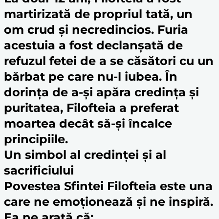
martir
izată de propriul tată, un
om crud și necredincios. Furia
acestuia a fost declanșată de
refuzul fetei de a se căsători cu un
bărbat pe care nu-l iubea. În
dorința de a-și apăra credința și
puritatea, Filofteia a preferat
moartea decât să-și încalce
principiile.
Un simbol al credinței și al
sacrificiu
lui
Povestea Sfintei Filofteia este una
care ne emoționează și ne inspiră.
Ea ne arată că: