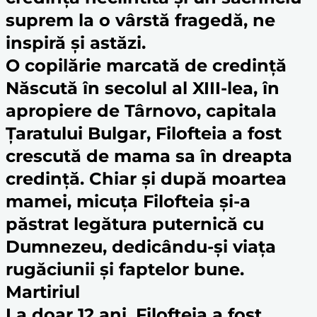
suprem la o vârstă fragedă, ne
inspiră și astăzi.
O copilărie marcată de
credință
Născută în secolul al XIII-lea, în
apropiere de Târnovo, capitala
Țaratului Bulgar, Filofteia a fost
crescută de mama sa în dreapta
credință
. Chiar și după moartea
mamei, micuța Filofteia și-a
păstrat legătura puternică cu
Dumnezeu, dedicându-și viața
rugăciunii și faptelor bune.
Martiriul
La doar 12 ani, Filofteia a fost