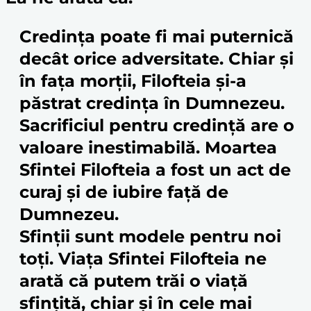
Credința poate fi mai puternică
decât orice adversitate.
Chiar și
în fața morții, Filofteia și-a
păstrat credința în Dumnezeu.
Sacrificiul pentru
credință
are o
valoare inestimabilă.
Moartea
Sfintei Filofteia a fost un act de
curaj și de iubire față de
Dumnezeu.
Sfinții sunt modele pentru noi
toți.
Viața Sfintei Filofteia ne
arată că putem trăi o viață
sfinți
tă, chiar și în cele mai