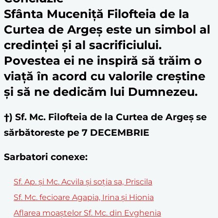
Sfânta Muceniță Filofteia de la
Curtea de Argeș
este un simbol al
credinței și al
sacrificiu
lui.
Povestea ei ne inspiră să trăim o
viață în acord cu valorile creștine
și să ne dedicăm lui Dumnezeu.
†) Sf. Mc. Filofteia de la Curtea de Argeș se
sărbătoreste pe 7 DECEMBRIE
Sarbatori conexe:
Sf. Ap. și Mc. Acvila și soția sa, Priscila
Sf. Mc. fecioare Agapia, Irina şi Hionia
Aflarea moaştelor Sf. Mc. din Evghenia