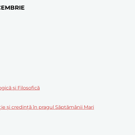
ECEMBRIE
ică și Filosofică
ție și credință în pragul Săptămânii Mari