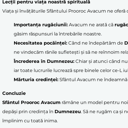
Lecții pentru viața noastră spirituală
Viața și învățăturile Sfântului Prooroc Avacum ne oferă o 
Importanța rugăciunii:
Avacum ne arată că
rugă
găsim răspunsuri la întrebările noastre.
Necesitatea pocăinței:
Când ne îndepărtăm de
D
ne vindecăm rănile sufletești și să ne reînnoim rela
Încrederea în
Dumnezeu
:
Chiar și atunci când nu
iar toate lucrurile lucrează spre binele celor ce-L i
Mărturia credinței:
Sfântul Avacum ne îndeamnă să f
Concluzie
Sfântul Prooroc Avacum
rămâne un model pentru noi toț
depăși prin credința în
Dumnezeu
. Să ne rugăm ca și 
împlinim cu toată inima.