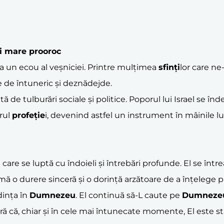
ui mare prooroc
a un ecou al veșniciei. Printre mulțimea
sfinți
lor care n
 de întuneric și deznădejde.
ă de tulburări sociale și politice. Poporul lui Israel se î
rul
profeție
i, devenind astfel un instrument în mâinile l
care se luptă cu îndoieli și întrebări profunde. El se înt
imă o durere sinceră și o dorință arzătoare de a înțelege p
dința în
Dumnezeu
. El continuă să-L caute pe
Dumneze
gură că, chiar și în cele mai întunecate momente, El este st