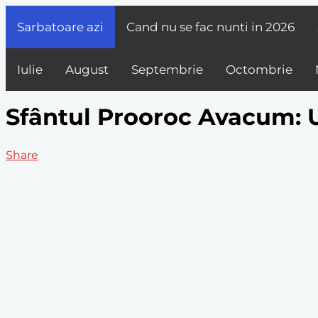
Sarbatoare azi
Cand nu se fac nunti in
2026
Iulie
August
Septembrie
Octombrie
Sfântul Prooroc Avacum: U
Share