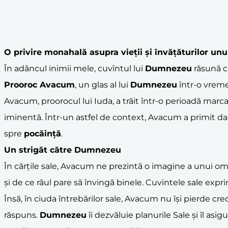
O privire monahală asupra vieții și învățăturilor un
În adâncul inimii mele, cuvîntul lui
Dumnezeu
răsună c
Prooroc Avacum
, un glas al lui
Dumnezeu
într-o vreme
Avacum, proorocul lui Iuda, a trăit într-o perioadă marcat
iminentă. Într-un astfel de context, Avacum a primit da
spre
pocăință
.
Un strigăt către
Dumnezeu
În cărțile sale, Avacum ne prezintă o imagine a unui om 
și de ce răul pare să învingă binele. Cuvintele sale expr
Însă, în ciuda întrebărilor sale, Avacum nu își pierde cre
răspuns.
Dumnezeu
îi dezvăluie planurile Sale și îl asi