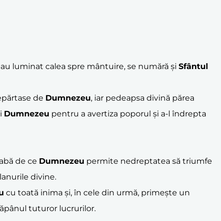
e-au luminat calea spre mântuire, se numără și
Sfântul
ndepărtase de
Dumnezeu
, iar pedeapsa divină părea
ui
Dumnezeu
pentru a avertiza poporul și a-l îndrepta
reabă de ce
Dumnezeu
permite nedreptatea să triumfe
lanurile divine.
u
cu toată inima și, în cele din urmă, primește un
ăpânul tuturor lucrurilor.