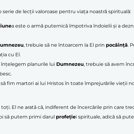
serie de lecții valoroase pentru viața noastră spirituală:
ciune
a este o armă puternică împotriva îndoielii și a dezn
umnezeu
, trebuie să ne întoarcem la El prin
pocăință
. 
ția cu El.
 înțelegem planurile lui
Dumnezeu
, trebuie să avem înc
ubesc.
im martori ai lui Hristos în toate împrejurările vieții no
i. El ne arată că, indiferent de încercările prin care tr
noi să putem primi darul
profeție
i spirituale, adică să pu