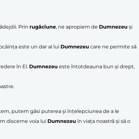
ădejdii. Prin
rugăciune
, ne apropiem de
Dumnezeu
și
Pocăința este un dar al lui
Dumnezeu
care ne permite să
redere în El.
Dumnezeu
este întotdeauna bun și drept,
astre.
ecem, putem găsi puterea și înțelepciunea de a le
tem discerne voia lui
Dumnezeu
în viața noastră și să o