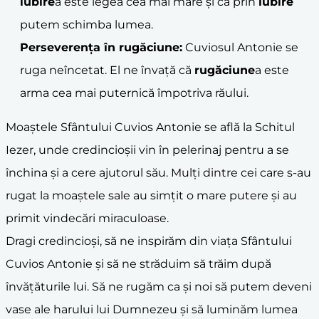
iubire
a este legea cea mai mare și că prin
iubire
putem schimba lumea.
Perseverența în
rugăciune
:
Cuviosul Antonie se
ruga neîncetat. El ne învață că
rugăciune
a este
arma cea mai puternică împotriva răului.
Moaștele Sfântului Cuvios Antonie se află la Schitul
Iezer, unde credincioșii vin în pelerinaj pentru a se
închina și a cere ajutorul său. Mulți dintre cei care s-au
rugat la moaștele sale au simțit o mare putere și au
primit vindecări miraculoase.
Dragi credincioși, să ne inspirăm din viața Sfântului
Cuvios Antonie și să ne străduim să trăim după
învățăturile lui. Să ne rugăm ca și noi să putem deveni
vase ale harului lui Dumnezeu și să luminăm lumea