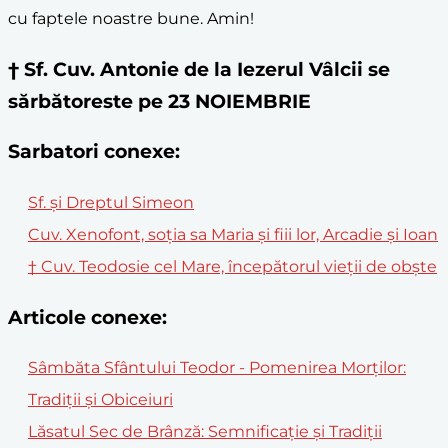
cu faptele noastre bune. Amin!
† Sf. Cuv. Antonie de la Iezerul Vâlcii se
sărbătoreste pe 23 NOIEMBRIE
Sarbatori conexe:
Sf. şi Dreptul Simeon
Cuv. Xenofont, soţia sa Maria şi fiii lor, Arcadie şi Ioan
† Cuv. Teodosie cel Mare, începătorul vieţii de obşte
Articole conexe:
Sâmbăta Sfântului Teodor - Pomenirea Morților:
Tradiții și Obiceiuri
Lăsatul Sec de Brânză: Semnificație și Tradiții