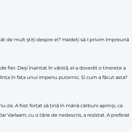
e cât de mult știți despre el? Haideți să-l privim împreună
de fier. Deși înaintat în vârstă, el a dovedit o tinerețe a
edința în fața unui imperiu puternic. Și cum a făcut asta?
-zis. A fost forțat să țină în mână cărbuni aprinși, ca
Dar Varlaam, cu o tărie de nedescris, a rezistat. A preferat