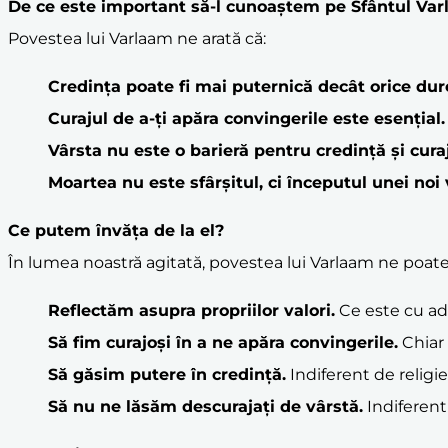
De ce este important să-l cunoaștem pe Sfântul Va
Povestea lui Varlaam ne arată că:
Credința poate fi mai puternică decât orice dure
Curajul de a-ți apăra convingerile este esențial.
Vârsta nu este o barieră pentru
credință
și
cura
Moartea nu este sfârșitul, ci începutul unei noi v
Ce putem învăța de la el?
În lumea noastră agitată, povestea lui Varlaam ne poate 
Reflectăm asupra propriilor
valori
.
Ce este cu ad
Să fim
curaj
oși în a ne apăra convingerile.
Chiar 
Să găsim putere în
credință
.
Indiferent de religi
Să nu ne lăsăm des
curaj
ați de vârstă.
Indiferent