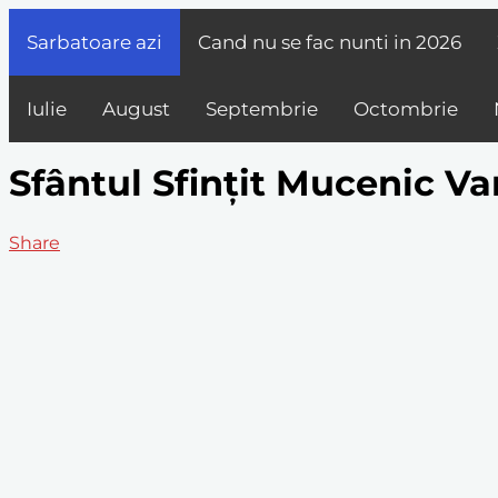
Sarbatoare azi
Cand nu se fac nunti in
2026
Iulie
August
Septembrie
Octombrie
Sfântul Sfințit Mucenic Va
Share