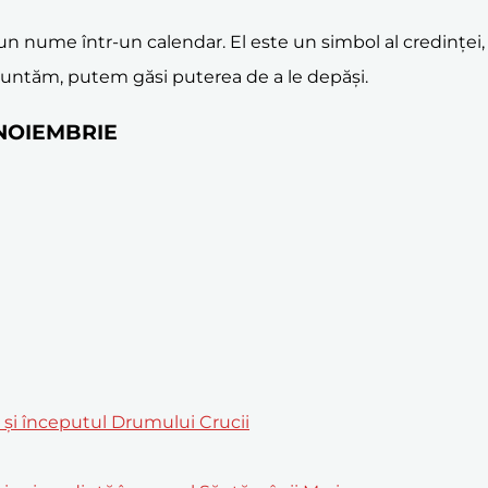
n nume într-un calendar. El este un simbol al credinței,
fruntăm, putem găsi puterea de a le depăși.
9 NOIEMBRIE
m și începutul Drumului Crucii