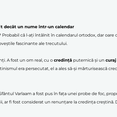
t decât un nume într-un calendar
? Probabil că l-ați întâlnit în calendarul ortodox, dar oar
veștile fascinante ale trecutului.
ți. A fost un om real, cu o
credință
puternică și un
curaj
eștinismul era persecutat, el a ales să-și mărturisească cr
ntul Varlaam a fost pus în fața unei probe de foc, propriu
ii, ar fi fost considerat un renunțare la credința creștină. 