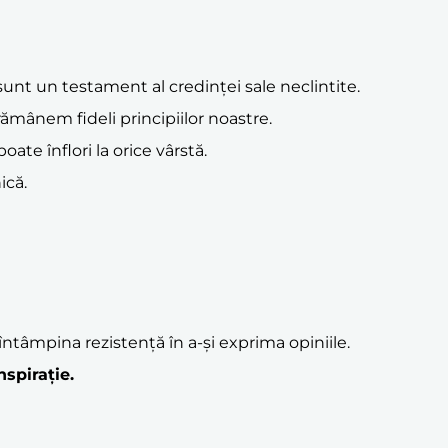
sunt un testament al credinței sale neclintite.
rămânem fideli principiilor noastre.
ate înflori la orice vârstă.
ică.
ntâmpina rezistență în a-și exprima opiniile.
nspirație.