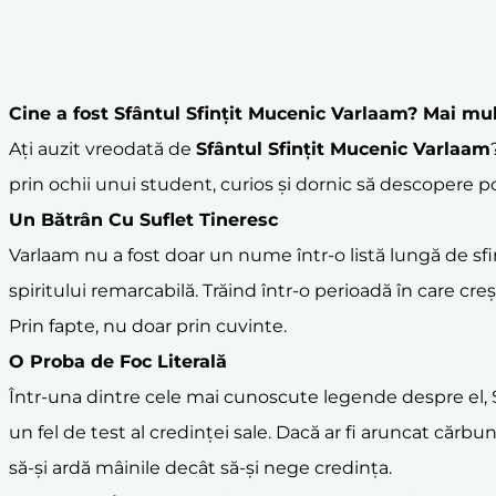
Cine a fost
Sfântul Sfințit Mucenic Varlaam
? Mai mul
Ați auzit vreodată de
Sfântul Sfințit Mucenic Varlaam
prin ochii unui student, curios și dornic să descopere po
Un Bătrân Cu Suflet Tineresc
Varlaam nu a fost doar un nume într-o listă lungă de sfin
spiritului remarcabilă. Trăind într-o perioadă în care cr
Prin fapte, nu doar prin cuvinte.
O Proba de Foc Literală
Într-una dintre cele mai cunoscute legende despre el, Sfâ
un fel de test al credinței sale. Dacă ar fi aruncat cărbun
să-și ardă mâinile decât să-și nege credința.