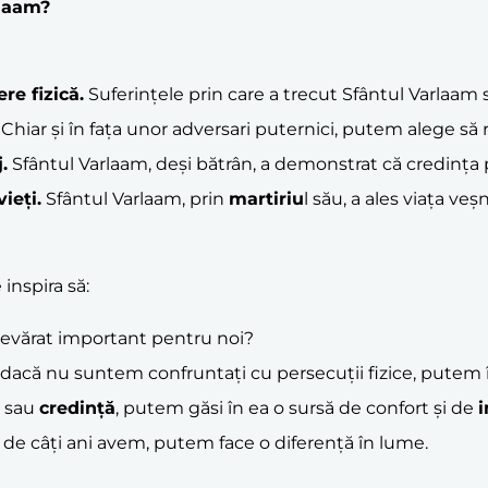
rlaam?
re fizică.
Suferințele prin care a trecut Sfântul Varlaam 
Chiar și în fața unor adversari puternici, putem alege să 
j
.
Sfântul Varlaam, deși bătrân, a demonstrat că credința po
ieți.
Sfântul Varlaam, prin
martiriu
l său, a ales viața veșn
inspira să:
evărat important pentru noi?
dacă nu suntem confruntați cu persecuții fizice, putem î
e sau
credință
, putem găsi în ea o sursă de confort și de
i
 de câți ani avem, putem face o diferență în lume.