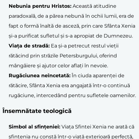
Nebunia pentru Hristos:
Această atitudine
paradoxală, de a părea nebună în ochii lumii, era de
fapt o formă înaltă de asceză, prin care Sfânta Xenia
și-a purificat sufletul și s-a apropiat de Dumnezeu.
Viața de stradă:
Ea și-a petrecut restul vieții
rătăcind prin străzile Petersburgului, oferind
mângâiere și ajutor celor aflați în nevoie.
Rugăciunea neîncetată:
În ciuda aparenței de
rătăcire, Sfânta Xenia era angajată într-o continuă
rugăciune, intercedând pentru sufletele oamenilor.
Însemnătate teologică
Simbol al sfințeniei:
Viața Sfintei Xenia ne arată că
sfințenia nu constă într-o viață exterioară perfectă,