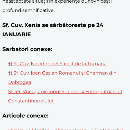
neașteptate situații în experiențe duhovnicești
profund semnificative.
Sf. Cuv. Xenia se sărbătoreste pe 24
IANUARIE
Sarbatori conexe:
†) Sf. Cuv. Nicodim cel Sfințit de la Tismana
†) Sf. Cuv. Ioan Casian Romanul și Gherman din
Dobrogea
Sf. Ier. Vucol, episcopul Smirnei si Fotie, patriarhul
Constantinopolului
Articole conexe: