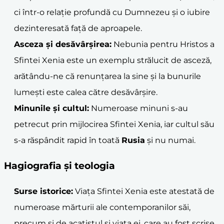
ci într-o relație profundă cu Dumnezeu și o iubire
dezinteresată față de aproapele.
Asceza și desăvârșirea:
Nebunia pentru Hristos a
Sfintei Xenia este un exemplu strălucit de asceză,
arătându-ne că renunțarea la sine și la bunurile
lumești este calea către desăvârșire.
Minunile și cultul:
Numeroase minuni s-au
petrecut prin mijlocirea Sfintei Xenia, iar cultul său
s-a răspândit rapid în toată
Rusia
și nu numai.
Hagiografia și teologia
Surse istorice:
Viața Sfintei Xenia este atestată de
numeroase mărturii ale contemporanilor săi,
precum și de acatistul și viața ei, care au fost scrise