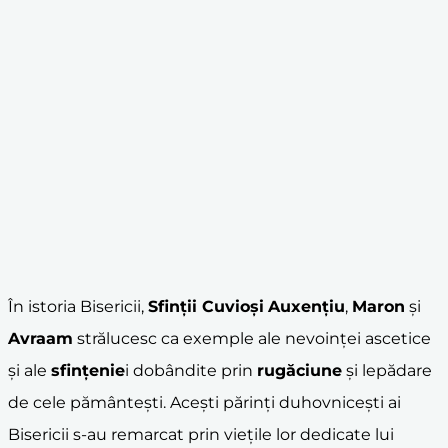
În istoria Bisericii,
Sfinții Cuvioși
Auxențiu
,
Maron
și
Avraam
strălucesc ca exemple ale nevoinței ascetice
și ale
sfințenie
i dobândite prin
rugăciune
și lepădare
de cele pământești. Acești părinți duhovnicești ai
Bisericii s-au remarcat prin viețile lor dedicate lui