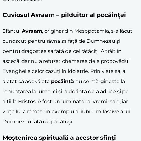
Cuviosul
Avraam
– pilduitor al pocăinței
Sfântul
Avraam
, originar din Mesopotamia, s-a făcut
cunoscut pentru râvna sa față de Dumnezeu și
pentru dragostea sa față de cei rătăciți. A trăit în
asceză, dar nu a refuzat chemarea de a propovădui
Evanghelia celor căzuți în idolatrie. Prin viața sa, a
arătat că adevărata
pocăință
nu se mărginește la
renunțarea la lume, ci și la dorința de a aduce și pe
alții la Hristos. A fost un luminător al vremii sale, iar
viața lui a rămas un exemplu al iubirii milostive a lui
Dumnezeu față de păcătoși.
Moștenirea spirituală a acestor sfinți