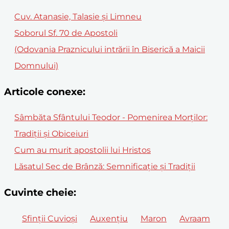
Cuv. Atanasie, Talasie şi Limneu
Soborul Sf. 70 de Apostoli
(Odovania Praznicului intrării în Biserică a Maicii
Domnului)
Articole conexe:
Sâmbăta Sfântului Teodor - Pomenirea Morților:
Tradiții și Obiceiuri
Cum au murit apostolii lui Hristos
Lăsatul Sec de Brânză: Semnificație și Tradiții
Cuvinte cheie:
Sfinții Cuvioși
Auxențiu
Maron
Avraam