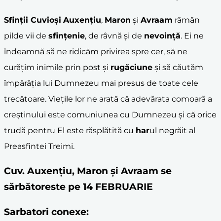
Sfinții Cuvioși
Auxențiu
,
Maron
și
Avraam
rămân
pilde vii de
sfințenie
, de râvnă și de
nevoință
. Ei ne
îndeamnă să ne ridicăm privirea spre cer, să ne
curățim inimile prin post și
rugăciune
și să căutăm
împărăția lui Dumnezeu mai presus de toate cele
trecătoare. Viețile lor ne arată că adevărata comoară a
creștinului este comuniunea cu Dumnezeu și că orice
trudă pentru El este răsplătită cu
har
ul negrăit al
Preasfintei Treimi.
Cuv. Auxenţiu, Maron şi Avraam se
sărbătoreste pe 14 FEBRUARIE
Sarbatori conexe: