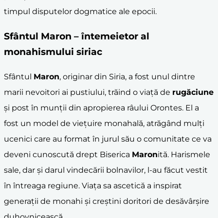
timpul disputelor dogmatice ale epocii.
Sfântul
Maron
– întemeietor al
monahism
ului siriac
Sfântul
Maron
, originar din Siria, a fost unul dintre
marii nevoitori ai pustiului, trăind o viață de
rugăciune
și post în munții din apropierea râului Orontes. El a
fost un model de viețuire monahală, atrăgând mulți
ucenici care au format în jurul său o comunitate ce va
deveni cunoscută drept Biserica
Maron
ită. Harismele
sale, dar și darul vindecării bolnavilor, l-au făcut vestit
în întreaga regiune. Viața sa ascetică a inspirat
generații de monahi și creștini doritori de desăvârșire
duhovnicească.