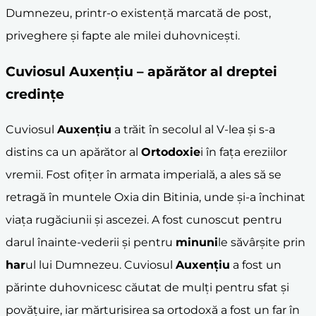
Dumnezeu, printr-o existență marcată de post,
priveghere și fapte ale milei duhovnicești.
Cuviosul
Auxențiu
– apărător al dreptei
credințe
Cuviosul
Auxențiu
a trăit în secolul al V-lea și s-a
distins ca un apărător al
Ortodoxie
i în fața ereziilor
vremii. Fost ofițer în armata imperială, a ales să se
retragă în muntele Oxia din Bitinia, unde și-a închinat
viața rugăciunii și ascezei. A fost cunoscut pentru
darul înainte-vederii și pentru
minuni
le săvârșite prin
har
ul lui Dumnezeu. Cuviosul
Auxențiu
a fost un
părinte duhovnicesc căutat de mulți pentru sfat și
povățuire, iar mărturisirea sa ortodoxă a fost un far în