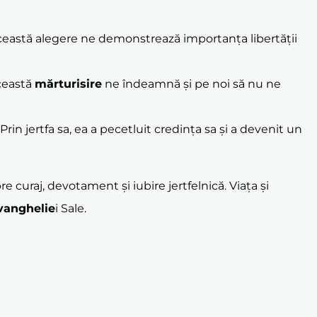
 Această alegere ne demonstrează importanța libertății
Această
mărturisire
ne îndeamnă și pe noi să nu ne
. Prin jertfa sa, ea a pecetluit credința sa și a devenit un
curaj, devotament și iubire jertfelnică. Viața și
vanghelie
i Sale.