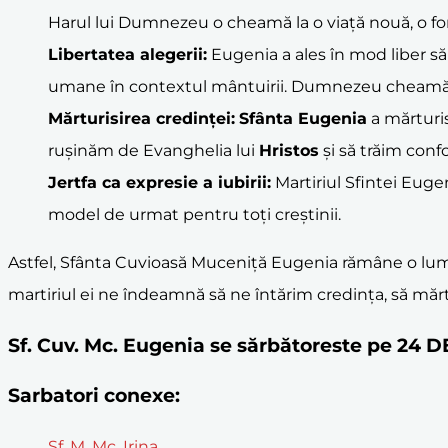
Harul lui Dumnezeu o cheamă la o viață nouă, o forti
Libertatea alegerii:
Eugenia a ales în mod liber s
umane în contextul mântuirii. Dumnezeu cheamă, d
Mărturisirea credinței:
Sfânta Eugenia
a mărturis
rușinăm de Evanghelia lui
Hristos
și să trăim conf
Jertfa ca expresie a iubirii:
Martiriul Sfintei Euge
model de urmat pentru toți creștinii.
Astfel, Sfânta Cuvioasă Muceniță Eugenia rămâne o lumină
martiriul ei ne îndeamnă să ne întărim credința, să măr
Sf. Cuv. Mc. Eugenia se sărbătoreste pe 24
Sarbatori conexe:
Sf. M. Mc. Irina