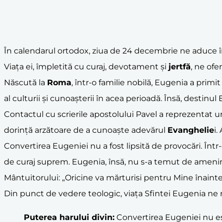
În calendarul ortodox, ziua de 24 decembrie ne aduce î
Viața ei, împletită cu curaj, devotament și
jertfă
, ne ofe
Născută la
Roma
, într-o familie nobilă, Eugenia a primi
al culturii și cunoașterii în acea perioadă. Însă, destinul
Contactul cu scrierile apostolului Pavel a reprezentat u
dorință arzătoare de a cunoaște adevărul
Evanghelie
i.
Convertirea Eugeniei nu a fost lipsită de provocări. Înt
de curaj suprem. Eugenia, însă, nu s-a temut de amenință
Mântuitorului: „Oricine va mărturisi pentru Mine înaintea 
Din punct de vedere teologic, viața Sfintei Eugenia ne 
Puterea harului divin:
Convertirea Eugeniei nu este