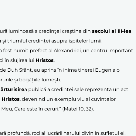
ură luminoasă a credinței creștine din
secolul al III-lea
.
și triumful credinței asupra ispitelor lumii.
 a fost numit prefect al Alexandriei, un centru important
 în slujirea lui
Hristos
.
 de Duh Sfânt, au aprins în inima tinerei Eugenia o
rurile și bogățiile lumești.
ărturisire
a publică a credinței sale reprezenta un act
n
Hristos
, devenind un exemplu viu al cuvintelor
eu, Care este în ceruri.” (Matei 10, 32).
profundă, rod al lucrării harului divin în sufletul ei.