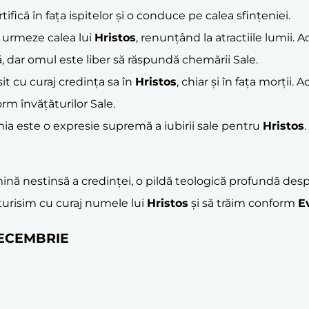
fică în fața ispitelor și o conduce pe calea sfințeniei.
ă urmeze calea lui
Hristos
, renunțând la atractiile lumii.
ar omul este liber să răspundă chemării Sale.
it cu curaj credința sa în
Hristos
, chiar și în fața morții. 
orm învățăturilor Sale.
nia este o expresie supremă a iubirii sale pentru
Hristos
 nestinsă a credinței, o pildă teologică profundă despre 
turisim cu curaj numele lui
Hristos
și să trăim conform
E
 DECEMBRIE