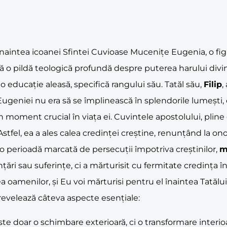
naintea icoanei Sfintei Cuvioase Mucenițe Eugenia, o fig
ră o pildă teologică profundă despre puterea harului divin 
t o educație aleasă, specifică rangului său. Tatăl său,
Filip
,
 Eugeniei nu era să se împlinească în splendorile lumești, ci
n moment crucial în viața ei. Cuvintele apostolului, pline
 Astfel, ea a ales calea credinței creștine, renunțând la ono
r-o perioadă marcată de persecuții împotriva creștinilor,
m
ri sau suferințe, ci a mărturisit cu fermitate credința î
oamenilor, și Eu voi mărturisi pentru el înaintea Tatălui M
revelează câteva aspecte esențiale:
 doar o schimbare exterioară, ci o transformare interioară 