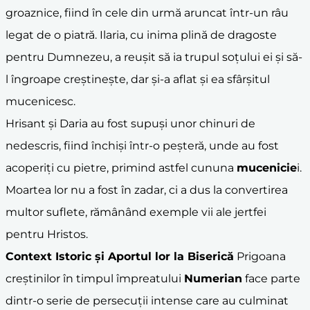
groaznice, fiind în cele din urmă aruncat într-un râu
legat de o piatră. Ilaria, cu inima plină de dragoste
pentru Dumnezeu, a reușit să ia trupul soțului ei și să-
l îngroape creștinește, dar și-a aflat și ea sfârșitul
mucenicesc.
Hrisant și Daria au fost supuși unor chinuri de
nedescris, fiind închiși într-o peșteră, unde au fost
acoperiți cu pietre, primind astfel cununa
mucenicie
i.
Moartea lor nu a fost în zadar, ci a dus la convertirea
multor suflete, rămânând exemple vii ale jertfei
pentru Hristos.
Context Istoric și Aportul lor la Biserică
Prigoana
creștinilor în timpul împreatului
Numerian
face parte
dintr-o serie de persecuții intense care au culminat