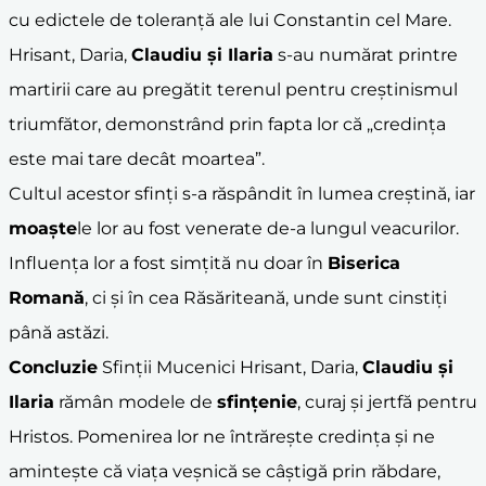
cu edictele de toleranță ale lui Constantin cel Mare.
Hrisant, Daria,
Claudiu și Ilaria
s-au numărat printre
martirii care au pregătit terenul pentru creștinismul
triumfător, demonstrând prin fapta lor că „credința
este mai tare decât moartea”.
Cultul acestor sfinți s-a răspândit în lumea creștină, iar
moaște
le lor au fost venerate de-a lungul veacurilor.
Influența lor a fost simțită nu doar în
Biserica
Romană
, ci și în cea Răsăriteană, unde sunt cinstiți
până astăzi.
Concluzie
Sfinții Mucenici Hrisant, Daria,
Claudiu și
Ilaria
rămân modele de
sfințenie
, curaj și jertfă pentru
Hristos. Pomenirea lor ne întrărește credința și ne
amintește că viața veșnică se câștigă prin răbdare,