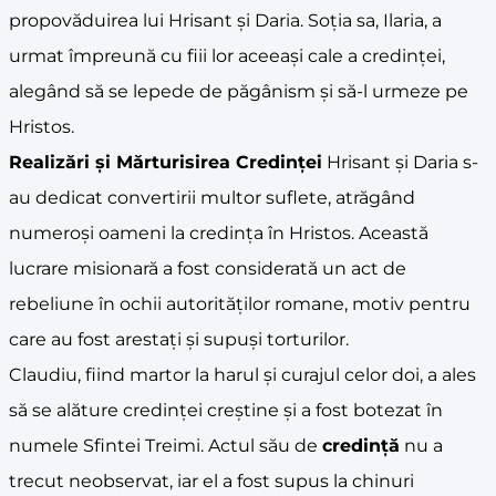
propovăduirea lui Hrisant și Daria. Soția sa, Ilaria, a
urmat împreună cu fiii lor aceeași cale a credinței,
alegând să se lepede de păgânism și să-l urmeze pe
Hristos.
Realizări și Mărturisirea Credinței
Hrisant și Daria s-
au dedicat convertirii multor suflete, atrăgând
numeroși oameni la credința în Hristos. Această
lucrare misionară a fost considerată un act de
rebeliune în ochii autorităților romane, motiv pentru
care au fost arestați și supuși torturilor.
Claudiu, fiind martor la harul și curajul celor doi, a ales
să se alăture credinței creștine și a fost botezat în
numele Sfintei Treimi. Actul său de
credință
nu a
trecut neobservat, iar el a fost supus la chinuri