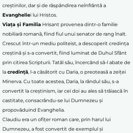
creștinilor, dar și de răspândirea neînfrântă a
Evanghelie
i lui Hristos.
Viața și Familia
Hrisant provenea dintr-o familie
nobiliară romană, fiind fiul unui senator de rang înalt.
Crescut într-un mediu politeist, a descoperit credința
creștină și s-a convertit, fiind luminat de Duhul Sfânt
prin citirea Scripturii. Tatăl său, încercând să-l abate de
la
credință
, l-a căsătorit cu Daria, o preoteasă a zeiței
Minerva. Cu toate acestea, Daria, la rândul său, s-a
convertit la creștinism, iar cei doi au ales să trăiască în
castitate, consacrându-se lui Dumnezeu și
propovăduind Evanghelia.
Claudiu era un ofițer roman care, prin harul lui
Dumnezeu, a fost convertit de exemplul și