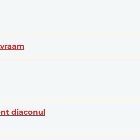
 Avraam
ent diaconul