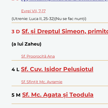
Evrei VII, 7-17
(Utrenie: Luca II, 25-32)
(Nu se fac nunți)
Sf. și Dreptul Simeon, prim
3
D
(a lui Zaheu)
Sf. Proorociță Ana
Sf. Cuv. Isidor Pelusiotul
4
L
Sf. Sfințit Mc. Avramie
Sf. Mc. Agata și Teodula
5
M