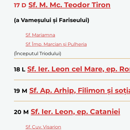
Sf. M. Mc. Teodor Tiron
17
D
(a Vameșului și Fariseului)
Sf. Mariamna
Sf. Împ. Marcian și Pulheria
(Începutul Triodului)
Sf. Ier. Leon cel Mare, ep. R
18
L
Sf. Ap. Arhip, Filimon și soți
19
M
Sf. Ier. Leon, ep. Cataniei
20
M
Sf. Cuv. Visarion