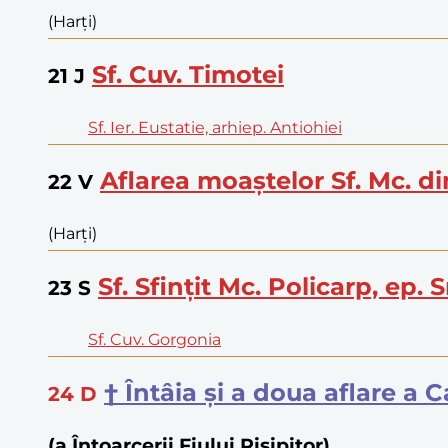
(Harți)
Sf. Cuv. Timotei
21
J
Sf. Ier. Eustatie, arhiep. Antiohiei
Aflarea moaștelor Sf. Mc. d
22
V
(Harți)
Sf. Sfințit Mc. Policarp, ep. 
23
S
Sf. Cuv. Gorgonia
† Întâia și a doua aflare a
24
D
(a Întoarcerii Fiului Risipitor)