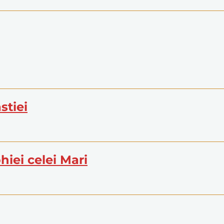
stiei
ohiei celei Mari