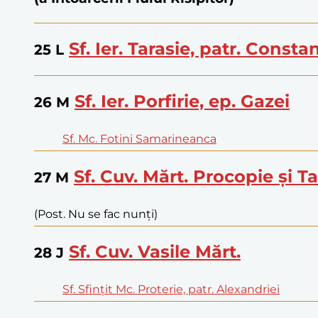
Sf. Ier. Tarasie, patr. Consta
25
L
Sf. Ier. Porfirie, ep. Gazei
26
M
Sf. Mc. Fotini Samarineanca
Sf. Cuv. Mărt. Procopie și T
27
M
(Post. Nu se fac nunți)
Sf. Cuv. Vasile Mărt.
28
J
Sf. Sfințit Mc. Proterie, patr. Alexandriei