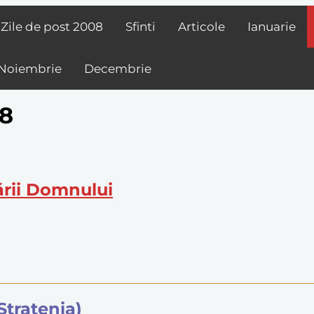
Zile de post
2008
Sfinti
Articole
Ianuarie
Noiembrie
Decembrie
08
ării Domnului
Stratenia)