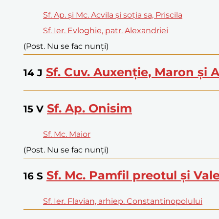
Sf. Ap. și Mc. Acvila și soția sa, Priscila
Sf. Ier. Evloghie, patr. Alexandriei
(Post. Nu se fac nunți)
Sf. Cuv. Auxenție, Maron și
14
J
Sf. Ap. Onisim
15
V
Sf. Mc. Maior
(Post. Nu se fac nunți)
Sf. Mc. Pamfil preotul și Val
16
S
Sf. Ier. Flavian, arhiep. Constantinopolului