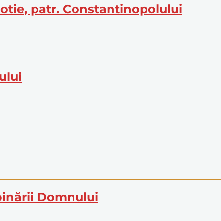
 Fotie, patr. Constantinopolului
ului
inării Domnului