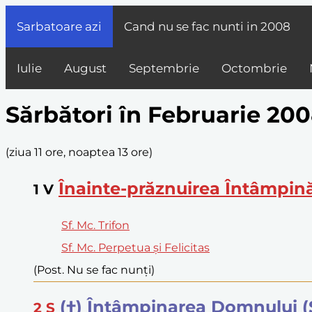
Sarbatoare azi
Cand nu se fac nunti in
2008
Iulie
August
Septembrie
Octombrie
Sărbători în Februarie 20
(
ziua 11 ore, noaptea 13 ore
)
Înainte-prăznuirea Întâmpin
1
V
Sf. Mc. Trifon
Sf. Mc. Perpetua și Felicitas
(Post. Nu se fac nunți)
(†) Întâmpinarea Domnului (
2
S