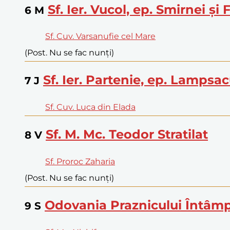
Sf. Ier. Vucol, ep. Smirnei și
6
M
Sf. Cuv. Varsanufie cel Mare
(Post. Nu se fac nunți)
Sf. Ier. Partenie, ep. Lampsac
7
J
Sf. Cuv. Luca din Elada
Sf. M. Mc. Teodor Stratilat
8
V
Sf. Proroc Zaharia
(Post. Nu se fac nunți)
Odovania Praznicului Întâmp
9
S