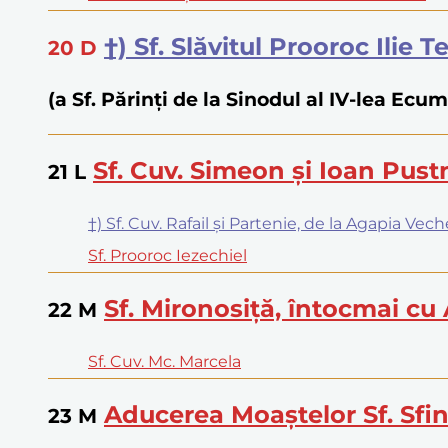
†) Sf. Slăvitul Prooroc Ilie 
20
D
(a Sf. Părinţi de la Sinodul al IV-lea Ec
Sf. Cuv. Simeon și Ioan Pust
21
L
†) Sf. Cuv. Rafail și Partenie, de la Agapia Vech
Sf. Prooroc Iezechiel
Sf. Mironosiță, întocmai cu
22
M
Sf. Cuv. Mc. Marcela
Aducerea Moaștelor Sf. Sfin
23
M