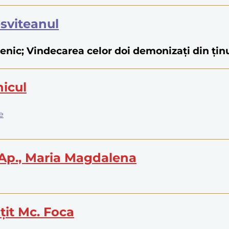
Tesviteanul
umenic; Vindecarea celor doi demonizați din ți
nicul
e
 Ap., Maria Magdalena
țit Mc. Foca