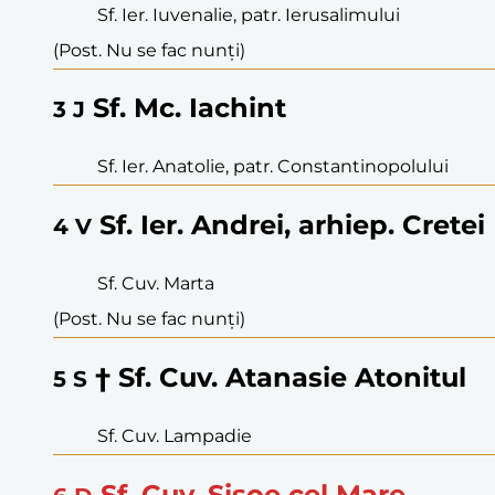
Sf. Ier. Iuvenalie, patr. Ierusalimului
(Post. Nu se fac nunți)
Sf. Mc. Iachint
3
J
Sf. Ier. Anatolie, patr. Constantinopolului
Sf. Ier. Andrei, arhiep. Cretei
4
V
Sf. Cuv. Marta
(Post. Nu se fac nunți)
† Sf. Cuv. Atanasie Atonitul
5
S
Sf. Cuv. Lampadie
Sf. Cuv. Sisoe cel Mare