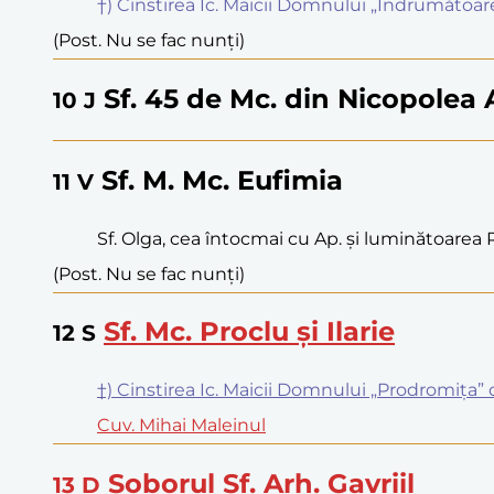
†) Cinstirea Ic. Maicii Domnului „Îndrumătoa
(Post. Nu se fac nunți)
Sf. 45 de Mc. din Nicopolea
10
J
Sf. M. Mc. Eufimia
11
V
Sf. Olga, cea întocmai cu Ap. și luminătoarea 
(Post. Nu se fac nunți)
Sf. Mc. Proclu și Ilarie
12
S
†) Cinstirea Ic. Maicii Domnului „Prodromița”
Cuv. Mihai Maleinul
Soborul Sf. Arh. Gavriil
13
D