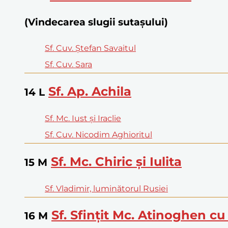
(Vindecarea slugii sutașului)
Sf. Cuv. Ștefan Savaitul
Sf. Cuv. Sara
Sf. Ap. Achila
14
L
Sf. Mc. Iust și Iraclie
Sf. Cuv. Nicodim Aghioritul
Sf. Mc. Chiric și Iulita
15
M
Sf. Vladimir, luminătorul Rusiei
Sf. Sfințit Mc. Atinoghen cu 
16
M