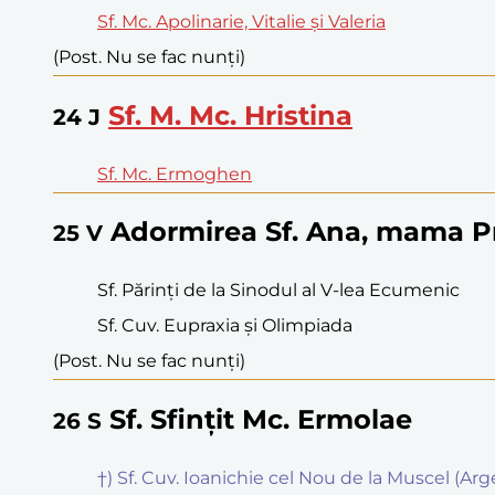
Sf. Mc. Apolinarie, Vitalie și Valeria
(Post. Nu se fac nunți)
Sf. M. Mc. Hristina
24
J
Sf. Mc. Ermoghen
Adormirea Sf. Ana, mama P
25
V
Sf. Părinți de la Sinodul al V-lea Ecumenic
Sf. Cuv. Eupraxia și Olimpiada
(Post. Nu se fac nunți)
Sf. Sfințit Mc. Ermolae
26
S
†) Sf. Cuv. Ioanichie cel Nou de la Muscel (Arg