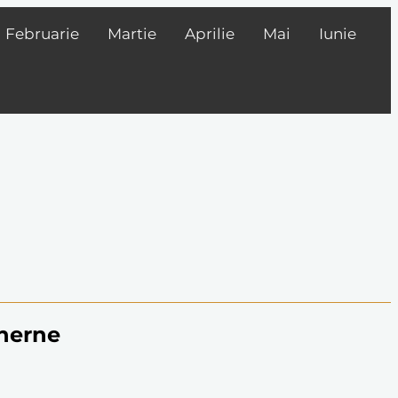
Februarie
Martie
Aprilie
Mai
Iunie
aherne