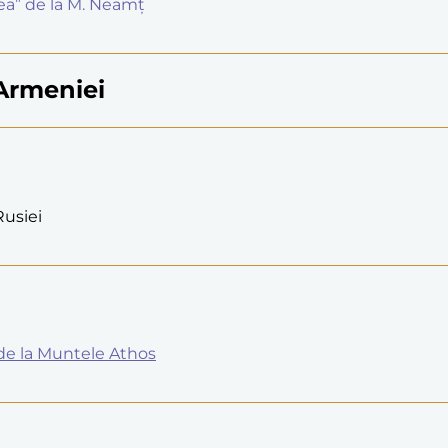
rea” de la M. Neamț
 Armeniei
Rusiei
 de la Muntele Athos