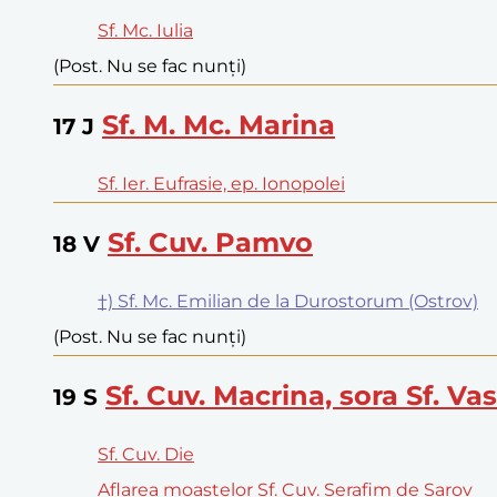
Sf. Mc. Iulia
(Post. Nu se fac nunți)
Sf. M. Mc. Marina
17
J
Sf. Ier. Eufrasie, ep. Ionopolei
Sf. Cuv. Pamvo
18
V
†) Sf. Mc. Emilian de la Durostorum (Ostrov)
(Post. Nu se fac nunți)
Sf. Cuv. Macrina, sora Sf. Va
19
S
Sf. Cuv. Die
Aflarea moaștelor Sf. Cuv. Serafim de Sarov