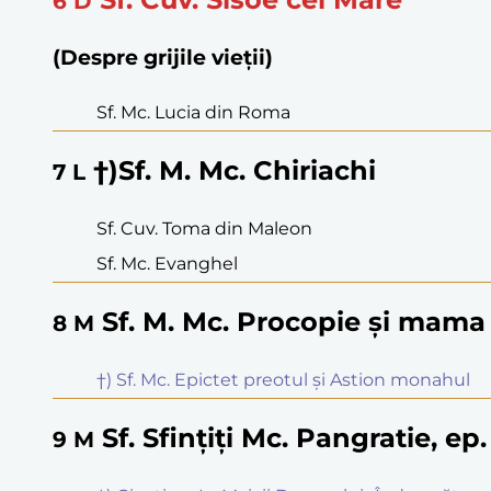
6
D
(Despre grijile vieții)
Sf. Mc. Lucia din Roma
†)Sf. M. Mc. Chiriachi
7
L
Sf. Cuv. Toma din Maleon
Sf. Mc. Evanghel
Sf. M. Mc. Procopie și mama
8
M
†) Sf. Mc. Epictet preotul și Astion monahul
Sf. Sfințiți Mc. Pangratie, e
9
M