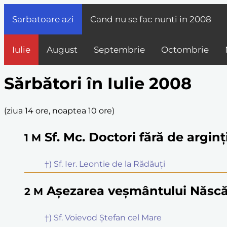
Sarbatoare azi
Cand nu se fac nunti in
2008
Iulie
August
Septembrie
Octombrie
Sărbători în Iulie 2008
(
ziua 14 ore, noaptea 10 ore
)
Sf. Mc. Doctori fără de argi
1
M
†) Sf. Ier. Leontie de la Rădăuți
Așezarea veșmântului Născă
2
M
†) Sf. Voievod Ștefan cel Mare