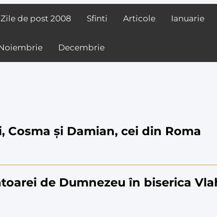
Zile de post
2008
Sfinti
Articole
Ianuarie
Noiembrie
Decembrie
nți, Cosma și Damian, cei din Roma
toarei de Dumnezeu în biserica Vl