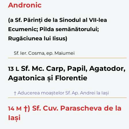
Andronic
(a Sf. Părinţi de la Sinodul al VII-lea
Ecumenic; Pilda semănătorului;
Rugăciunea lui Iisus)
Sf. Ier. Cosma, ep. Maiumei
Sf. Mc. Carp, Papil, Agatodor,
13
L
Agatonica și Florentie
† Aducerea moaștelor Sf. Ap. Andrei la Iași
†) Sf. Cuv. Parascheva de la
14
M
Iași