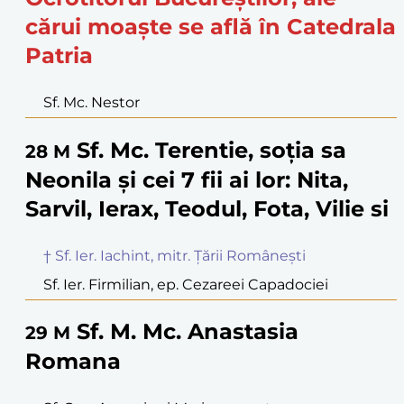
cărui moaște se află în Catedrala
Patria
Sf. Mc. Nestor
Sf. Mc. Terentie, soția sa
28
M
Neonila și cei 7 fii ai lor: Nita,
Sarvil, Ierax, Teodul, Fota, Vilie si
† Sf. Ier. Iachint, mitr. Țării Românești
Sf. Ier. Firmilian, ep. Cezareei Capadociei
Sf. M. Mc. Anastasia
29
M
Romana