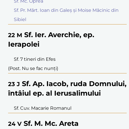
Sf. Mc. Oprea
Sf. Pr. Mărt. Ioan din Galeș și Moise Măcinic din
Sibiel
Sf. Ier. Averchie, ep.
22
M
Ierapolei
Sf. 7 tineri din Efes
(Post. Nu se fac nunți)
Sf. Ap. Iacob, ruda Domnului,
23
J
întâiul ep. al Ierusalimului
Sf. Cuv. Macarie Romanul
Sf. M. Mc. Areta
24
V