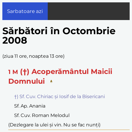
Sarbatoare azi
Sărbători în Octombrie
2008
(
ziua 11 ore, noaptea 13 ore
)
(†) Acoperământul Maicii
1
M
Domnului
†) Sf. Cuv. Chiriac și Iosif de la Bisericani
Sf. Ap. Anania
Sf. Cuv. Roman Melodul
(Dezlegare la ulei și vin. Nu se fac nunți)