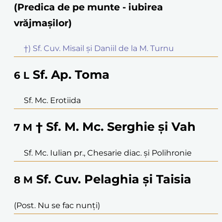
(Predica de pe munte - iubirea
vrăjmașilor)
†) Sf. Cuv. Misail și Daniil de la M. Turnu
Sf. Ap. Toma
6
L
Sf. Mc. Erotiida
† Sf. M. Mc. Serghie și Vah
7
M
Sf. Mc. Iulian pr., Chesarie diac. și Polihronie
Sf. Cuv. Pelaghia și Taisia
8
M
(Post. Nu se fac nunți)