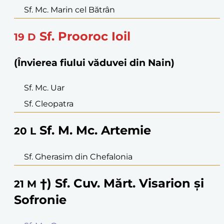
Sf. Mc. Marin cel Bătrân
Sf. Prooroc Ioil
19
D
(Învierea fiului văduvei din Nain)
Sf. Mc. Uar
Sf. Cleopatra
Sf. M. Mc. Artemie
20
L
Sf. Gherasim din Chefalonia
†) Sf. Cuv. Mărt. Visarion și
21
M
Sofronie