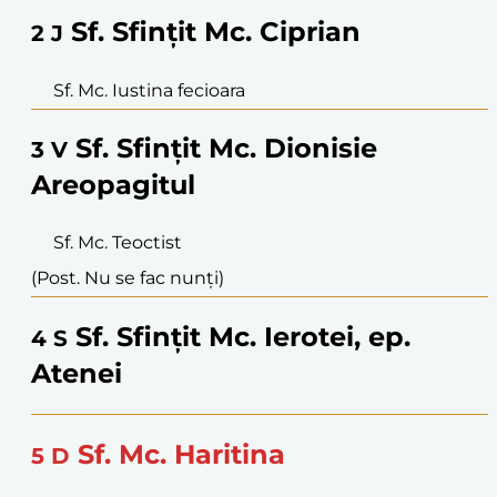
Sf. Sfințit Mc. Ciprian
2
J
Sf. Mc. Iustina fecioara
Sf. Sfințit Mc. Dionisie
3
V
Areopagitul
Sf. Mc. Teoctist
(Post. Nu se fac nunți)
Sf. Sfințit Mc. Ierotei, ep.
4
S
Atenei
Sf. Mc. Haritina
5
D