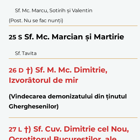
Sf. Mc. Marcu, Sotirih și Valentin
(Post. Nu se fac nunți)
Sf. Mc. Marcian și Martirie
25
S
Sf. Tavita
†) Sf. M. Mc. Dimitrie,
26
D
Izvorâtorul de mir
(Vindecarea demonizatului din ținutul
Gherghesenilor)
†) Sf. Cuv. Dimitrie cel Nou,
27
L
Ocrotitorul Bucureștilor, ale