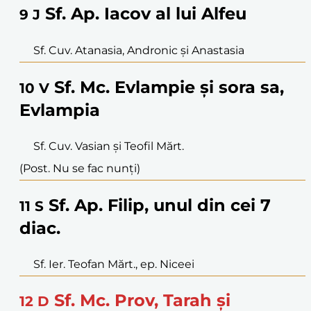
Sf. Ap. Iacov al lui Alfeu
9
J
Sf. Cuv. Atanasia, Andronic și Anastasia
Sf. Mc. Evlampie și sora sa,
10
V
Evlampia
Sf. Cuv. Vasian și Teofil Mărt.
(Post. Nu se fac nunți)
Sf. Ap. Filip, unul din cei 7
11
S
diac.
Sf. Ier. Teofan Mărt., ep. Niceei
Sf. Mc. Prov, Tarah și
12
D