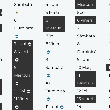
Sâmbătă
4
Luni
Miercuri
i
5
Marți
5
Joi
6
6
6
Vineri
Duminică
Miercuri
7
7
Joi
Sâmbătă
ă
7
Luni
8
Vineri
8
8
Marți
Duminică
ă
9
9
Luni
9
Sâmbătă
10
Marți
Miercuri
11
1
10
Miercuri
10
Joi
Duminică
12
Joi
11
Vineri
13
Vineri
11
Luni
14