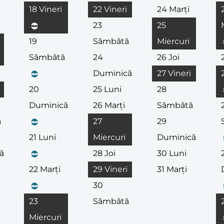
18
Vineri
22
Vineri
24
Marți
23
25
19
Sâmbătă
Miercuri
Sâmbătă
24
26
Joi
Duminică
27
Vineri
20
25
Luni
28
Duminică
26
Marți
Sâmbătă
ă
27
29
21
Luni
Miercuri
Duminică
ă
28
Joi
30
Luni
22
Marți
29
Vineri
31
Marți
30
23
Sâmbătă
Miercuri