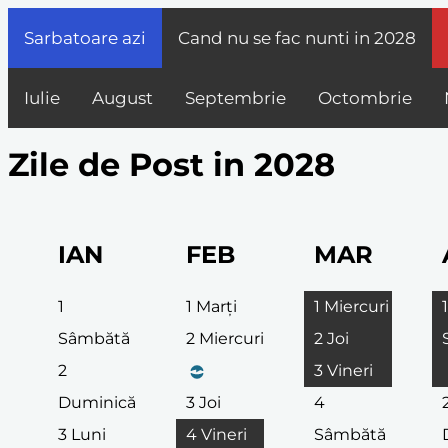
Sarbatoare azi
Cand nu se fac nunti in
2028
Iulie
August
Septembrie
Octombrie
Zile de Post in
2028
IAN
FEB
MAR
1
1
Marți
1
Miercuri
1
Sâmbătă
2
Miercuri
2
Joi
2
3
Vineri
Duminică
3
Joi
4
3
Luni
4
Vineri
Sâmbătă