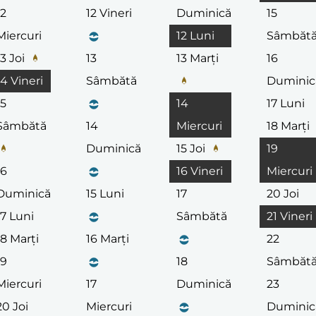
12
12
Vineri
Duminică
15
Miercuri
12
Luni
Sâmbăt
13
Joi
13
13
Marți
16
14
Vineri
Sâmbătă
Duminic
15
14
17
Luni
Sâmbătă
14
Miercuri
18
Marți
Duminică
15
Joi
19
16
16
Vineri
Miercuri
Duminică
15
Luni
17
20
Joi
17
Luni
Sâmbătă
21
Vineri
18
Marți
16
Marți
22
19
18
Sâmbăt
Miercuri
17
Duminică
23
20
Joi
Miercuri
Duminic