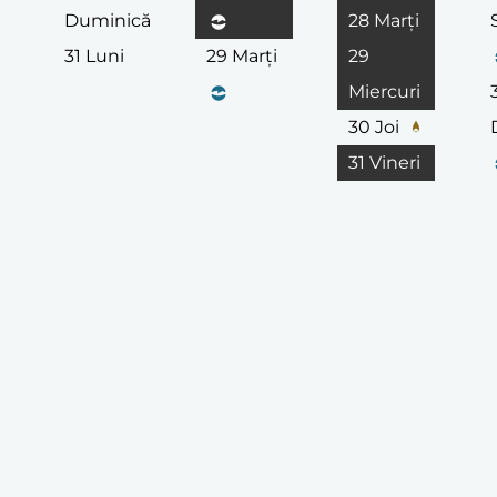
Duminică
28
Marți
31
Luni
29
Marți
29
Miercuri
30
Joi
31
Vineri