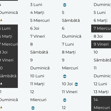
4
3
Luni
Duminic
Duminică
4
Marți
5
5
Luni
5
Miercuri
Sâmbătă
6
Marți
5
Luni
6
Joi
6
7
Miercur
6
Marți
7
Vineri
Duminică
8
Joi
7
Miercuri
8
7
Luni
9
Vineri
8
Joi
Sâmbătă
8
Marți
10
9
Vineri
9
9
Sâmbăt
10
Duminică
Miercuri
11
Sâmbătă
10
Luni
Duminic
11
Marți
10
Joi
12
Luni
1
12
11
Vineri
13
Marți
Duminică
Miercuri
14
12
Miercuri