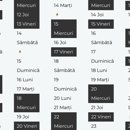
Miercuri
14
Marți
Miercuri
12
Joi
14
Joi
13
Vineri
15
15
Vineri
ă
14
Miercuri
16
Sâmbătă
16
Joi
Sâmbătă
ă
17
Vineri
17
15
18
Duminică
Duminică
Sâmbătă
18
Luni
16
Luni
19
19
Marți
17
Marți
Duminică
20
18
20
Luni
Miercuri
Miercuri
21
Marți
21
Joi
19
Joi
22
22
Vineri
ă
20
Vineri
Miercuri
23