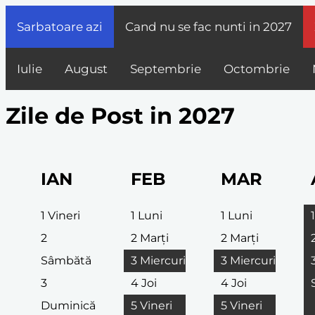
Sarbatoare azi
Cand nu se fac nunti in
2027
Iulie
August
Septembrie
Octombrie
Zile de Post in
2027
IAN
FEB
MAR
1
Vineri
1
Luni
1
Luni
1
2
2
Marți
2
Marți
Sâmbătă
3
Miercuri
3
Miercuri
3
4
Joi
4
Joi
Duminică
5
Vineri
5
Vineri