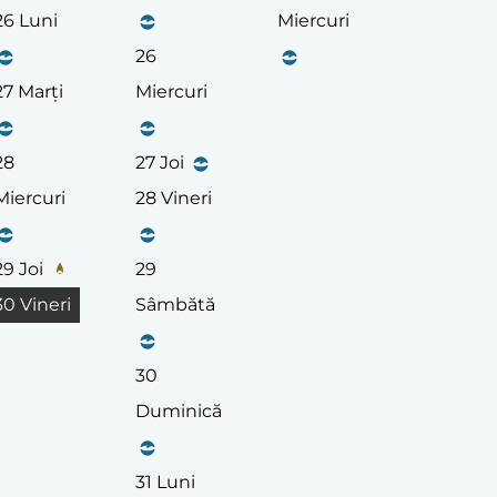
26
Luni
Miercuri
26
27
Marți
Miercuri
28
27
Joi
Miercuri
28
Vineri
29
Joi
29
30
Vineri
Sâmbătă
30
Duminică
31
Luni