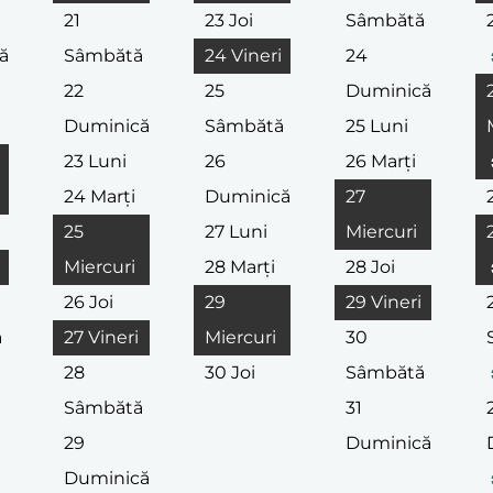
21
23
Joi
Sâmbătă
ă
Sâmbătă
24
Vineri
24
22
25
Duminică
Duminică
Sâmbătă
25
Luni
23
Luni
26
26
Marți
24
Marți
Duminică
27
25
27
Luni
Miercuri
Miercuri
28
Marți
28
Joi
26
Joi
29
29
Vineri
ă
27
Vineri
Miercuri
30
28
30
Joi
Sâmbătă
Sâmbătă
31
29
Duminică
Duminică