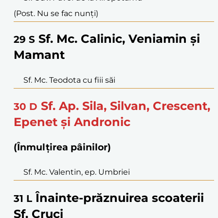
(Post. Nu se fac nunți)
Sf. Mc. Calinic, Veniamin și
29
S
Mamant
Sf. Mc. Teodota cu fiii săi
Sf. Ap. Sila, Silvan, Crescent,
30
D
Epenet și Andronic
(Înmulțirea pâinilor)
Sf. Mc. Valentin, ep. Umbriei
Înainte-prăznuirea scoaterii
31
L
Sf. Cruci