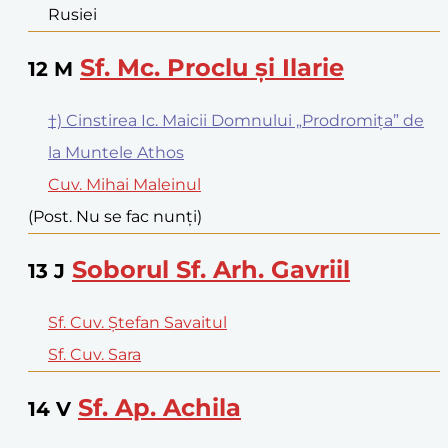
Rusiei
Sf. Mc. Proclu și Ilarie
12
M
†) Cinstirea Ic. Maicii Domnului „Prodromița” de
la Muntele Athos
Cuv. Mihai Maleinul
(Post. Nu se fac nunți)
Soborul Sf. Arh. Gavriil
13
J
Sf. Cuv. Ștefan Savaitul
Sf. Cuv. Sara
Sf. Ap. Achila
14
V