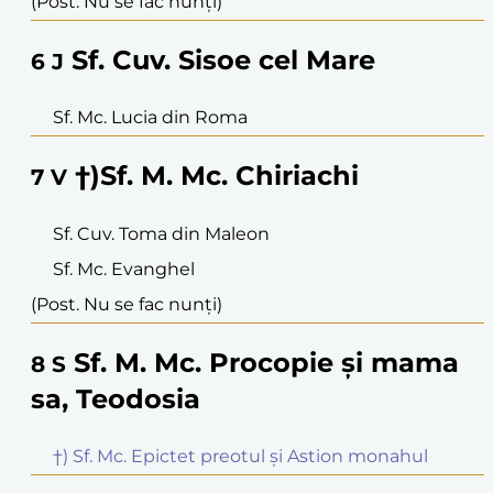
(Post. Nu se fac nunți)
Sf. Cuv. Sisoe cel Mare
6
J
Sf. Mc. Lucia din Roma
†)Sf. M. Mc. Chiriachi
7
V
Sf. Cuv. Toma din Maleon
Sf. Mc. Evanghel
(Post. Nu se fac nunți)
Sf. M. Mc. Procopie și mama
8
S
sa, Teodosia
†) Sf. Mc. Epictet preotul și Astion monahul