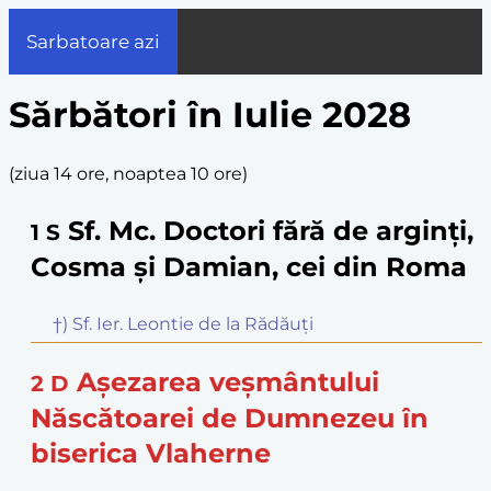
Sarbatoare azi
Sărbători în Iulie 2028
(
ziua 14 ore, noaptea 10 ore
)
Sf. Mc. Doctori fără de arginți,
1
S
Cosma și Damian, cei din Roma
†) Sf. Ier. Leontie de la Rădăuți
Așezarea veșmântului
2
D
Născătoarei de Dumnezeu în
biserica Vlaherne