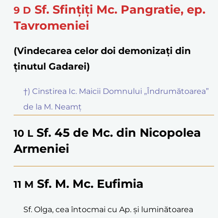
Sf. Sfințiți Mc. Pangratie, ep.
9
D
Tavromeniei
(Vindecarea celor doi demonizați din
ținutul Gadarei)
†) Cinstirea Ic. Maicii Domnului „Îndrumătoarea”
de la M. Neamț
Sf. 45 de Mc. din Nicopolea
10
L
Armeniei
Sf. M. Mc. Eufimia
11
M
Sf. Olga, cea întocmai cu Ap. și luminătoarea