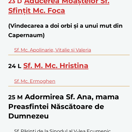
Aducerea Moaștelor Sf.
23
D
Sfințit Mc. Foca
(Vindecarea a doi orbi și a unui mut din
Capernaum)
Sf. Mc. Apolinarie, Vitalie și Valeria
Sf. M. Mc. Hristina
24
L
Sf. Mc. Ermoghen
Adormirea Sf. Ana, mama
25
M
Preasfintei Născătoare de
Dumnezeu
Sf. Părinți de la Sinodul al V-lea Ecumenic