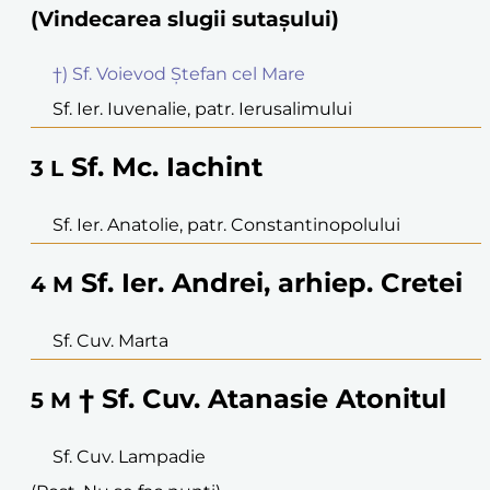
(Vindecarea slugii sutașului)
†) Sf. Voievod Ștefan cel Mare
Sf. Ier. Iuvenalie, patr. Ierusalimului
Sf. Mc. Iachint
3
L
Sf. Ier. Anatolie, patr. Constantinopolului
Sf. Ier. Andrei, arhiep. Cretei
4
M
Sf. Cuv. Marta
† Sf. Cuv. Atanasie Atonitul
5
M
Sf. Cuv. Lampadie