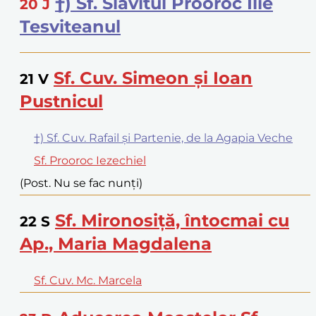
†) Sf. Slăvitul Prooroc Ilie
20
J
Tesviteanul
Sf. Cuv. Simeon și Ioan
21
V
Pustnicul
†) Sf. Cuv. Rafail și Partenie, de la Agapia Veche
Sf. Prooroc Iezechiel
(Post. Nu se fac nunți)
Sf. Mironosiță, întocmai cu
22
S
Ap., Maria Magdalena
Sf. Cuv. Mc. Marcela