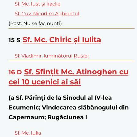
Sf. Mc. Iust și Iraclie
Sf. Cuv. Nicodim Aghioritul
(Post. Nu se fac nunți)
Sf. Mc. Chiric și Iulita
15
S
Sf. Vladimir, luminătorul Rusiei
Sf. Sfințit Mc. Atinoghen cu
16
D
cei 10 ucenici ai săi
(a Sf. Părinţi de la Sinodul al IV-lea
Ecumenic; Vindecarea slăbănogului din
Capernaum; Rugăciunea l
Sf. Mc. Iulia