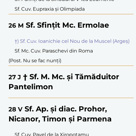
Sf. Cuv. Eupraxia și Olimpiada
Sf. Sfințit Mc. Ermolae
26
M
†) Sf. Cuv. Ioanichie cel Nou de la Muscel (Argeș)
Sf. Mc. Cuv. Paraschevi din Roma
(Post. Nu se fac nunți)
† Sf. M. Mc. și Tămăduitor
27
J
Pantelimon
Sf. Ap. și diac. Prohor,
28
V
Nicanor, Timon și Parmena
Sf. Cuv. Pavel de la Xiropotamu