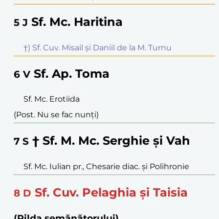
Sf. Mc. Haritina
5
J
†) Sf. Cuv. Misail și Daniil de la M. Turnu
Sf. Ap. Toma
6
V
Sf. Mc. Erotiida
(Post. Nu se fac nunți)
† Sf. M. Mc. Serghie și Vah
7
S
Sf. Mc. Iulian pr., Chesarie diac. și Polihronie
Sf. Cuv. Pelaghia și Taisia
8
D
(Pilda semănătorului)