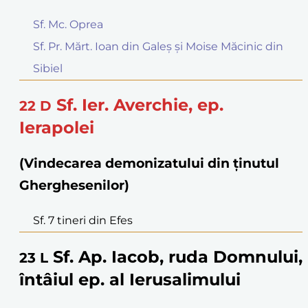
Sf. Mc. Oprea
Sf. Pr. Mărt. Ioan din Galeș și Moise Măcinic din
Sibiel
Sf. Ier. Averchie, ep.
22
D
Ierapolei
(Vindecarea demonizatului din ținutul
Gherghesenilor)
Sf. 7 tineri din Efes
Sf. Ap. Iacob, ruda Domnului,
23
L
întâiul ep. al Ierusalimului