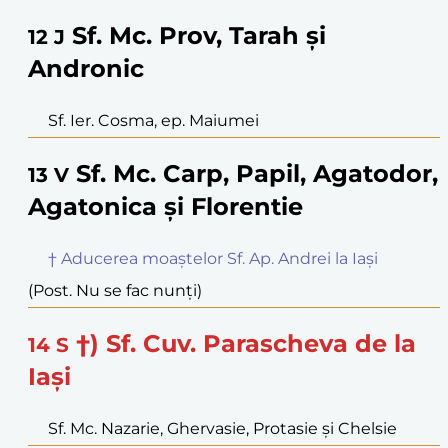
Sf. Mc. Prov, Tarah și
12
J
Andronic
Sf. Ier. Cosma, ep. Maiumei
Sf. Mc. Carp, Papil, Agatodor,
13
V
Agatonica și Florentie
† Aducerea moaștelor Sf. Ap. Andrei la Iași
(Post. Nu se fac nunți)
†) Sf. Cuv. Parascheva de la
14
S
Iași
Sf. Mc. Nazarie, Ghervasie, Protasie și Chelsie