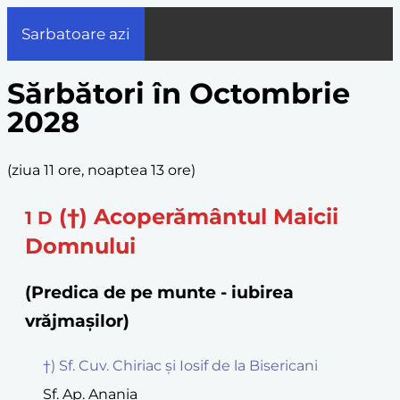
Sarbatoare azi
Sărbători în Octombrie
2028
(
ziua 11 ore, noaptea 13 ore
)
(†) Acoperământul Maicii
1
D
Domnului
(Predica de pe munte - iubirea
vrăjmașilor)
†) Sf. Cuv. Chiriac și Iosif de la Bisericani
Sf. Ap. Anania