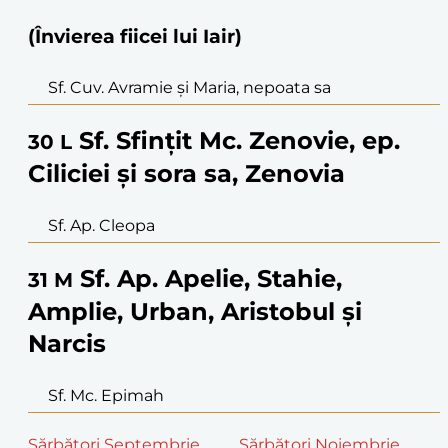
(Învierea fiicei lui Iair)
Sf. Cuv. Avramie și Maria, nepoata sa
Sf. Sfințit Mc. Zenovie, ep.
30
L
Ciliciei și sora sa, Zenovia
Sf. Ap. Cleopa
Sf. Ap. Apelie, Stahie,
31
M
Amplie, Urban, Aristobul și
Narcis
Sf. Mc. Epimah
Sărbători Septembrie
Sărbători Noiembrie