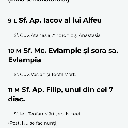
Sf. Ap. Iacov al lui Alfeu
9
L
Sf. Cuv. Atanasia, Andronic și Anastasia
Sf. Mc. Evlampie și sora sa,
10
M
Evlampia
Sf. Cuv. Vasian și Teofil Mărt.
Sf. Ap. Filip, unul din cei 7
11
M
diac.
Sf. Ier. Teofan Mărt., ep. Niceei
(Post. Nu se fac nunți)