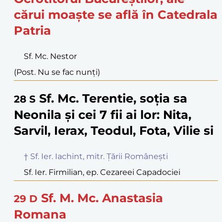
cărui moaște se află în Catedrala
Patria
Sf. Mc. Nestor
(Post. Nu se fac nunți)
Sf. Mc. Terentie, soția sa
28
S
Neonila și cei 7 fii ai lor: Nita,
Sarvil, Ierax, Teodul, Fota, Vilie si
† Sf. Ier. Iachint, mitr. Țării Românești
Sf. Ier. Firmilian, ep. Cezareei Capadociei
Sf. M. Mc. Anastasia
29
D
Romana