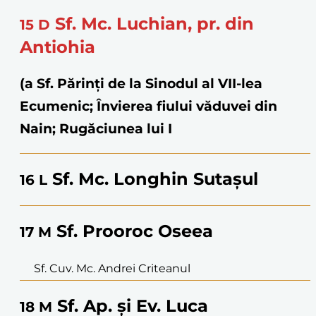
Sf. Mc. Luchian, pr. din
15
D
Antiohia
(a Sf. Părinţi de la Sinodul al VII-lea
Ecumenic; Învierea fiului văduvei din
Nain; Rugăciunea lui I
Sf. Mc. Longhin Sutașul
16
L
Sf. Prooroc Oseea
17
M
Sf. Cuv. Mc. Andrei Criteanul
Sf. Ap. și Ev. Luca
18
M