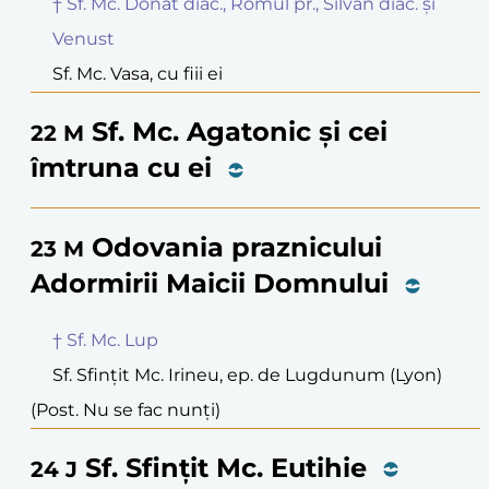
† Sf. Mc. Donat diac., Romul pr., Silvan diac. și
Venust
Sf. Mc. Vasa, cu fiii ei
Sf. Mc. Agatonic și cei
22
M
îmtruna cu ei
Odovania praznicului
23
M
Adormirii Maicii Domnului
† Sf. Mc. Lup
Sf. Sfințit Mc. Irineu, ep. de Lugdunum (Lyon)
(Post. Nu se fac nunți)
Sf. Sfințit Mc. Eutihie
24
J