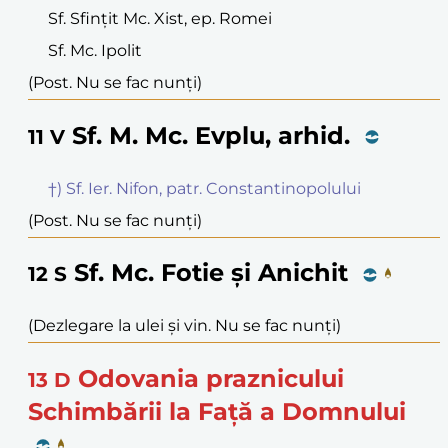
Sf. Sfințit Mc. Xist, ep. Romei
Sf. Mc. Ipolit
(Post. Nu se fac nunți)
Sf. M. Mc. Evplu, arhid.
11
V
†) Sf. Ier. Nifon, patr. Constantinopolului
(Post. Nu se fac nunți)
Sf. Mc. Fotie și Anichit
12
S
(Dezlegare la ulei și vin. Nu se fac nunți)
Odovania praznicului
13
D
Schimbării la Față a Domnului