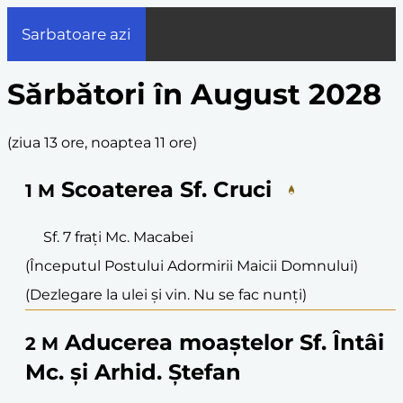
Sarbatoare azi
Sărbători în August 2028
(
ziua 13 ore, noaptea 11 ore
)
Scoaterea Sf. Cruci
1
M
Sf. 7 frați Mc. Macabei
(Începutul Postului Adormirii Maicii Domnului)
(Dezlegare la ulei și vin. Nu se fac nunți)
Aducerea moaștelor Sf. Întâi
2
M
Mc. și Arhid. Ștefan