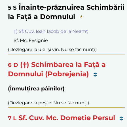
Înainte-prăznuirea Schimbării
5
S
la Față a Domnului
†) Sf. Cuv. Ioan Iacob de la Neamț
Sf. Mc. Evsignie
(Dezlegare la ulei și vin. Nu se fac nunți)
(†) Schimbarea la Față a
6
D
Domnului (Pobrejenia)
(Înmulțirea pâinilor)
(Dezlegare la pește. Nu se fac nunți)
Sf. Cuv. Mc. Dometie Persul
7
L