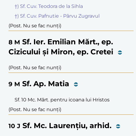
†) Sf. Cuv. Teodora de la Sihla
†) Sf. Cuv. Pafnutie - Pârvu Zugravul
(Post. Nu se fac nunți)
Sf. Ier. Emilian Mărt., ep.
8
M
Cizicului și Miron, ep. Cretei
(Post. Nu se fac nunți)
Sf. Ap. Matia
9
M
Sf. 10 Mc. Mărt. pentru icoana lui Hristos
(Post. Nu se fac nunți)
Sf. Mc. Laurențiu, arhid.
10
J