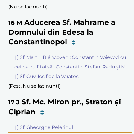
(Nu se fac nunți)
Aducerea Sf. Mahrame a
16
M
Domnului din Edesa la
Constantinopol
†) Sf. Martiri Brâncoveni: Constantin Voievod cu
cei patru fii ai săi: Constantin, Ștefan, Radu și M
†) Sf. Cuv. Iosif de la Văratec
(Post. Nu se fac nunți)
Sf. Mc. Miron pr., Straton și
17
J
Ciprian
†) Sf. Gheorghe Pelerinul