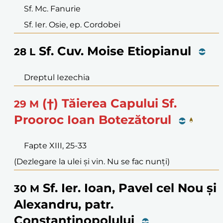
Sf. Mc. Fanurie
Sf. Ier. Osie, ep. Cordobei
Sf. Cuv. Moise Etiopianul
28
L
Dreptul Iezechia
(†) Tăierea Capului Sf.
29
M
Prooroc Ioan Botezătorul
Fapte XIII, 25-33
(Dezlegare la ulei și vin. Nu se fac nunți)
Sf. Ier. Ioan, Pavel cel Nou și
30
M
Alexandru, patr.
Constantinopolului