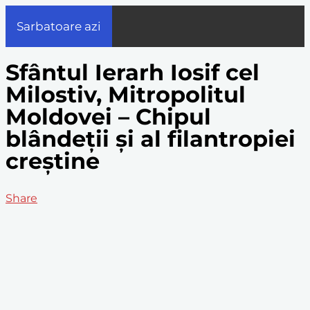
Sarbatoare azi
Sfântul Ierarh Iosif cel
Milostiv, Mitropolitul
Moldovei – Chipul
blândeții și al filantropiei
creștine
Share