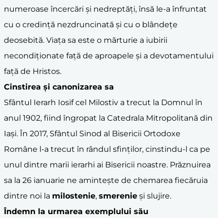
numeroase încercări și nedreptăți, însă le-a înfruntat
cu o credință nezdruncinată și cu o blândețe
deosebită. Viața sa este o mărturie a iubirii
necondiționate față de aproapele și a devotamentului
față de Hristos.
Cinstirea și
canonizare
a sa
Sfântul Ierarh Iosif cel Milostiv a trecut la Domnul în
anul 1902, fiind îngropat la Catedrala Mitropolitană din
Iași. În 2017, Sfântul Sinod al Bisericii Ortodoxe
Române l-a trecut în rândul sfinților, cinstindu-l ca pe
unul dintre marii ierarhi ai Bisericii noastre. Prăznuirea
sa la 26 ianuarie ne amintește de chemarea fiecăruia
dintre noi la
milostenie
,
smerenie
și slujire.
Îndemn la urmarea exemplului său