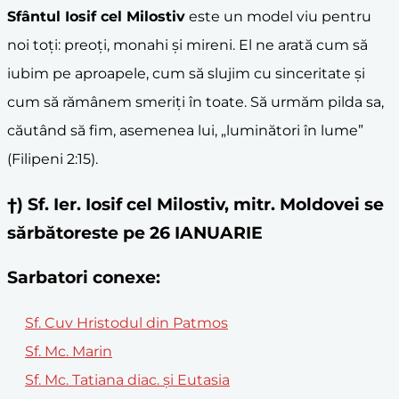
Sfântul Iosif cel Milostiv
este un model viu pentru
noi toți: preoți, monahi și mireni. El ne arată cum să
iubim pe aproapele, cum să slujim cu sinceritate și
cum să rămânem smeriți în toate. Să urmăm pilda sa,
căutând să fim, asemenea lui, „luminători în lume”
(Filipeni 2:15).
†) Sf. Ier. Iosif cel Milostiv, mitr. Moldovei se
sărbătoreste pe 26 IANUARIE
Sarbatori conexe:
Sf. Cuv Hristodul din Patmos
Sf. Mc. Marin
Sf. Mc. Tatiana diac. şi Eutasia