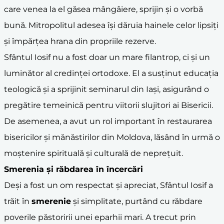
care venea la el găsea mângâiere, sprijin și o vorbă
bună. Mitropolitul adesea își dăruia hainele celor lipsiți
și împărțea hrana din propriile rezerve.
Sfântul Iosif nu a fost doar un mare filantrop, ci și un
luminător al credinței ortodoxe. El a susținut educația
teologică și a sprijinit seminarul din Iași, asigurând o
pregătire temeinică pentru viitorii slujitori ai Bisericii.
De asemenea, a avut un rol important în restaurarea
bisericilor și mănăstirilor din Moldova, lăsând în urmă o
moștenire spirituală și culturală de neprețuit.
Smerenia și răbdarea în încercări
Deși a fost un om respectat și apreciat, Sfântul Iosif a
trăit în
smerenie
și simplitate, purtând cu răbdare
poverile păstoririi unei eparhii mari. A trecut prin