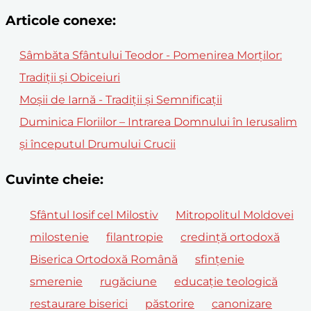
Articole conexe:
Sâmbăta Sfântului Teodor - Pomenirea Morților:
Tradiții și Obiceiuri
Moșii de Iarnă - Tradiții și Semnificații
Duminica Floriilor – Intrarea Domnului în Ierusalim
și începutul Drumului Crucii
Cuvinte cheie:
Sfântul Iosif cel Milostiv
Mitropolitul Moldovei
milostenie
filantropie
credință ortodoxă
Biserica Ortodoxă Română
sfințenie
smerenie
rugăciune
educație teologică
restaurare biserici
păstorire
canonizare