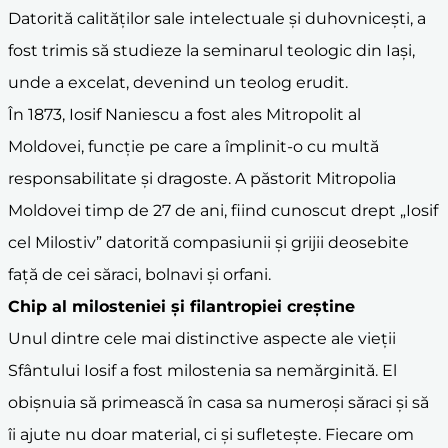
Datorită calităților sale intelectuale și duhovnicești, a
fost trimis să studieze la seminarul teologic din Iași,
unde a excelat, devenind un teolog erudit.
În 1873, Iosif Naniescu a fost ales Mitropolit al
Moldovei, funcție pe care a împlinit-o cu multă
responsabilitate și dragoste. A păstorit Mitropolia
Moldovei timp de 27 de ani, fiind cunoscut drept „Iosif
cel Milostiv” datorită compasiunii și grijii deosebite
față de cei săraci, bolnavi și orfani.
Chip al
milostenie
i și
filantropie
i creștine
Unul dintre cele mai distinctive aspecte ale vieții
Sfântului Iosif a fost milostenia sa nemărginită. El
obișnuia să primească în casa sa numeroși săraci și să
îi ajute nu doar material, ci și sufletește. Fiecare om