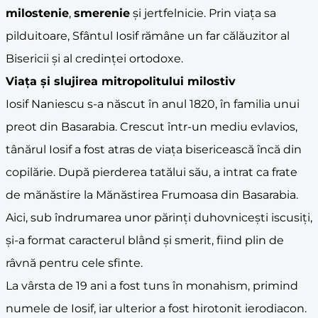
milostenie
,
smerenie
și jertfelnicie. Prin viața sa
pilduitoare, Sfântul Iosif rămâne un far călăuzitor al
Bisericii și al credinței ortodoxe.
Viața și slujirea mitropolitului milostiv
Iosif Naniescu s-a născut în anul 1820, în familia unui
preot din Basarabia. Crescut într-un mediu evlavios,
tânărul Iosif a fost atras de viața bisericească încă din
copilărie. După pierderea tatălui său, a intrat ca frate
de mănăstire la Mănăstirea Frumoasa din Basarabia.
Aici, sub îndrumarea unor părinți duhovnicești iscusiți,
și-a format caracterul blând și smerit, fiind plin de
râvnă pentru cele sfinte.
La vârsta de 19 ani a fost tuns în monahism, primind
numele de Iosif, iar ulterior a fost hirotonit ierodiacon.