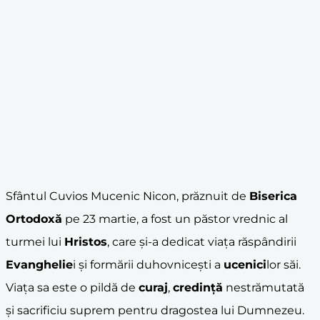
Sfântul Cuvios Mucenic Nicon, prăznuit de
Biserica
Ortodoxă
pe 23 martie, a fost un păstor vrednic al
turmei lui
Hristos
, care și-a dedicat viața răspândirii
Evanghelie
i și formării duhovnicești a
ucenici
lor săi.
Viața sa este o pildă de
curaj
,
credință
nestrămutată
și sacrificiu suprem pentru dragostea lui Dumnezeu.