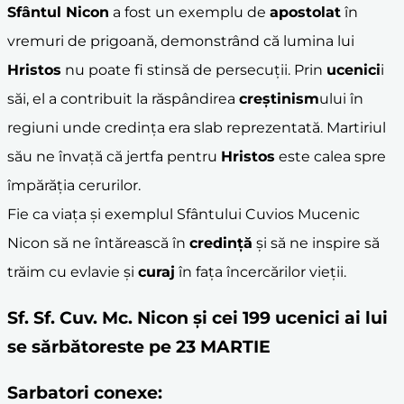
Sfântul Nicon
a fost un exemplu de
apostolat
în
vremuri de prigoană, demonstrând că lumina lui
Hristos
nu poate fi stinsă de persecuții. Prin
ucenici
i
săi, el a contribuit la răspândirea
creștinism
ului în
regiuni unde credința era slab reprezentată. Martiriul
său ne învață că jertfa pentru
Hristos
este calea spre
împărăția cerurilor.
Fie ca viața și exemplul Sfântului Cuvios Mucenic
Nicon să ne întărească în
credință
și să ne inspire să
trăim cu evlavie și
curaj
în fața încercărilor vieții.
Sf. Sf. Cuv. Mc. Nicon şi cei 199 ucenici ai lui
se sărbătoreste pe 23 MARTIE
Sarbatori conexe: