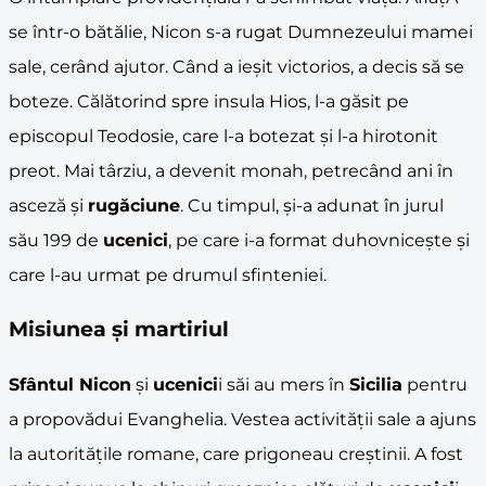
se într-o bătălie, Nicon s-a rugat Dumnezeului mamei
sale, cerând ajutor. Când a ieșit victorios, a decis să se
boteze. Călătorind spre insula Hios, l-a găsit pe
episcopul Teodosie, care l-a botezat și l-a hirotonit
preot. Mai târziu, a devenit monah, petrecând ani în
asceză și
rugăciune
. Cu timpul, și-a adunat în jurul
său 199 de
ucenici
, pe care i-a format duhovnicește și
care l-au urmat pe drumul sfinteniei.
Misiunea și
martiriu
l
Sfântul Nicon
și
ucenici
i săi au mers în
Sicilia
pentru
a propovădui Evanghelia. Vestea activității sale a ajuns
la autoritățile romane, care prigoneau creștinii. A fost