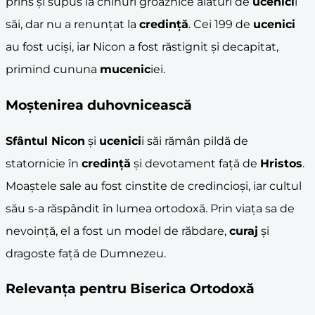
prins și supus la chinuri groaznice alături de
ucenici
i
săi, dar nu a renunțat la
credință
. Cei 199 de
ucenici
au fost uciși, iar Nicon a fost răstignit și decapitat,
primind cununa
mucenic
iei.
Moștenirea duhovnicească
Sfântul Nicon
și
ucenici
i săi rămân pildă de
statornicie în
credință
și devotament față de
Hristos
.
Moaștele sale au fost cinstite de credincioși, iar cultul
său s-a răspândit în lumea ortodoxă. Prin viața sa de
nevoință, el a fost un model de răbdare,
curaj
și
dragoste față de Dumnezeu.
Relevanța pentru
Biserica Ortodoxă