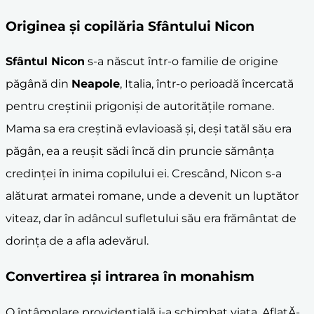
Originea și copilăria Sfântului Nicon
Sfântul Nicon
s-a născut într-o familie de origine
păgână din
Neapole
, Italia, într-o perioadă încercată
pentru creștinii prigoniși de autoritățile romane.
Mama sa era creștină evlavioasă și, deși tatăl său era
păgân, ea a reușit sădi încă din pruncie sămânța
credinței în inima copilului ei. Crescând, Nicon s-a
alăturat armatei romane, unde a devenit un luptător
viteaz, dar în adâncul sufletului său era frământat de
dorința de a afla adevărul.
Convertirea și intrarea în
monahism
O întâmplare providențială i-a schimbat viața. AflațĂ-