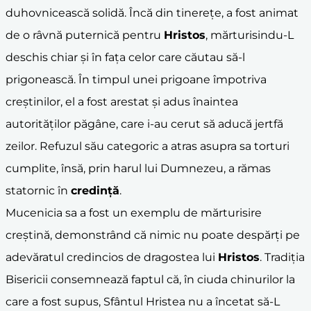
duhovnicească solidă. Încă din tinerețe, a fost animat
de o râvnă puternică pentru
Hristos
, mărturisindu-L
deschis chiar și în fața celor care căutau să-l
prigonească. În timpul unei prigoane împotriva
creștinilor, el a fost arestat și adus înaintea
autorităților păgâne, care i-au cerut să aducă jertfă
zeilor. Refuzul său categoric a atras asupra sa torturi
cumplite, însă, prin harul lui Dumnezeu, a rămas
statornic în
credință
.
Mucenicia sa a fost un exemplu de mărturisire
creștină, demonstrând că nimic nu poate despărți pe
adevăratul credincios de dragostea lui
Hristos
. Tradiția
Bisericii consemnează faptul că, în ciuda chinurilor la
care a fost supus, Sfântul Hristea nu a încetat să-L