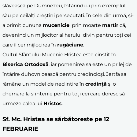
slăvească pe Dumnezeu, întărindu-i prin exemplul
său pe ceilalți creștini persecutați. În cele din urmă, și-
a primit cununa
mucenicie
i prin moarte
martir
ică,
devenind un mijlocitor al harului divin pentru toți cei
care îi cer mijlocirea în
rugăciune
.
Cultul Sfântului Mucenic Hristea este cinstit în
Biserica Ortodoxă
, iar pomenirea sa este un prilej de
întărire duhovnicească pentru credincioși. Jertfa sa
rămâne un model de neclintire în
credință
și o
chemare la sfințenie pentru toți cei care doresc să
urmeze calea lui
Hristos
.
Sf. Mc. Hristea se sărbătoreste pe 12
FEBRUARIE