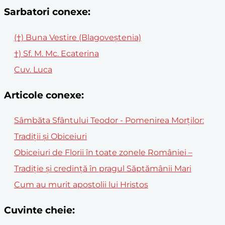
Sarbatori conexe:
(†) Buna Vestire (Blagoveștenia)
†) Sf. M. Mc. Ecaterina
Cuv. Luca
Articole conexe:
Sâmbăta Sfântului Teodor - Pomenirea Morților:
Tradiții și Obiceiuri
Obiceiuri de Florii în toate zonele României –
Tradiție și credință în pragul Săptămânii Mari
Cum au murit apostolii lui Hristos
Cuvinte cheie: