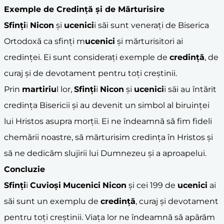
Exemple de Credință și de Mărturisire
Sfinți
i
Nicon
și
ucenici
i săi sunt venerați de Biserica
Ortodoxă ca sfinți m
ucenici
și mărturisitori ai
credinței. Ei sunt considerați exemple de
credință
, de
curaj și de devotament pentru toți creștinii.
Prin
martiriu
l lor,
Sfinți
i
Nicon
și
ucenici
i săi au întărit
credința Bisericii și au devenit un simbol al biruinței
lui Hristos asupra morții. Ei ne îndeamnă să fim fideli
chemării noastre, să mărturisim credința în Hristos și
să ne dedicăm slujirii lui Dumnezeu și a aproapelui.
Concluzie
Sfinți
i
Cuvioși
M
ucenici
Nicon
și cei 199 de
ucenici
ai
săi sunt un exemplu de
credință
, curaj și devotament
pentru toți creștinii. Viața lor ne îndeamnă să apărăm