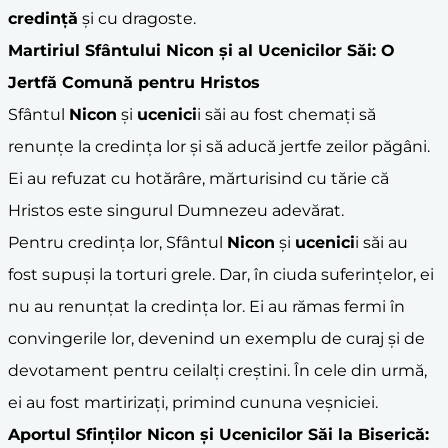
credință
și cu dragoste.
Martiriul Sfântului
Nicon
și al Ucenicilor Săi: O
Jertfă Comună pentru Hristos
Sfântul
Nicon
și
ucenici
i săi au fost chemați să
renunțe la credința lor și să aducă jertfe zeilor păgâni.
Ei au refuzat cu hotărâre, mărturisind cu tărie că
Hristos este singurul Dumnezeu adevărat.
Pentru credința lor, Sfântul
Nicon
și
ucenici
i săi au
fost supuși la torturi grele. Dar, în ciuda suferințelor, ei
nu au renunțat la credința lor. Ei au rămas fermi în
convingerile lor, devenind un exemplu de curaj și de
devotament pentru ceilalți creștini. În cele din urmă,
ei au fost martirizați, primind cununa veșniciei.
Aportul
Sfinți
lor
Nicon
și Ucenicilor Săi la Biserică: