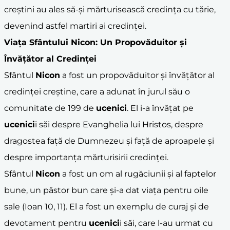
creștini au ales să-și mărturisească credința cu tărie,
devenind astfel martiri ai credinței.
Viața Sfântului
Nicon
: Un Propovăduitor și
Învățător al Credinței
Sfântul
Nicon
a fost un propovăduitor și învățător al
credinței creștine, care a adunat în jurul său o
comunitate de 199 de
ucenici
. El i-a învățat pe
ucenici
i săi despre Evanghelia lui Hristos, despre
dragostea față de Dumnezeu și față de aproapele și
despre importanța mărturisirii credinței.
Sfântul
Nicon
a fost un om al rugăciunii și al faptelor
bune, un păstor bun care și-a dat viața pentru oile
sale (Ioan 10, 11). El a fost un exemplu de curaj și de
devotament pentru
ucenici
i săi, care l-au urmat cu