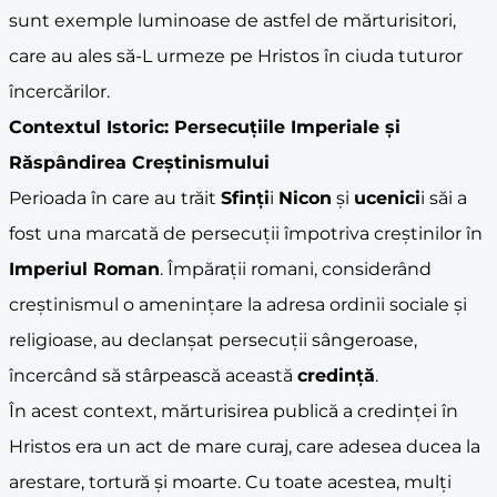
sunt exemple luminoase de astfel de mărturisitori,
care au ales să-L urmeze pe Hristos în ciuda tuturor
încercărilor.
Contextul Istoric: Persecuțiile Imperiale și
Răspândirea Creștinismului
Perioada în care au trăit
Sfinți
i
Nicon
și
ucenici
i săi a
fost una marcată de persecuții împotriva creștinilor în
Imperiul Roman
. Împărații romani, considerând
creștinismul o amenințare la adresa ordinii sociale și
religioase, au declanșat persecuții sângeroase,
încercând să stârpească această
credință
.
În acest context, mărturisirea publică a credinței în
Hristos era un act de mare curaj, care adesea ducea la
arestare, tortură și moarte. Cu toate acestea, mulți