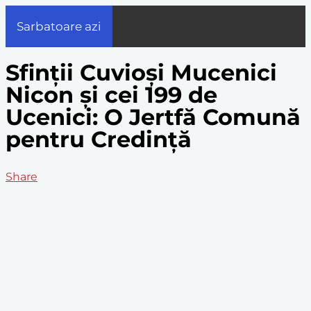
Sarbatoare azi
Sfinții Cuvioși Mucenici
Nicon și cei 199 de
Ucenici: O Jertfă Comună
pentru Credință
Share