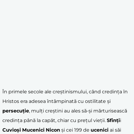
În primele secole ale creștinismului, când credința în
Hristos era adesea întâmpinată cu ostilitate și
persecuție
, mulți creștini au ales să-și mărturisească
credința până la capăt, chiar cu prețul vieții.
Sfinți
i
Cuvioși
M
ucenici
Nicon
și cei 199 de
ucenici
ai săi